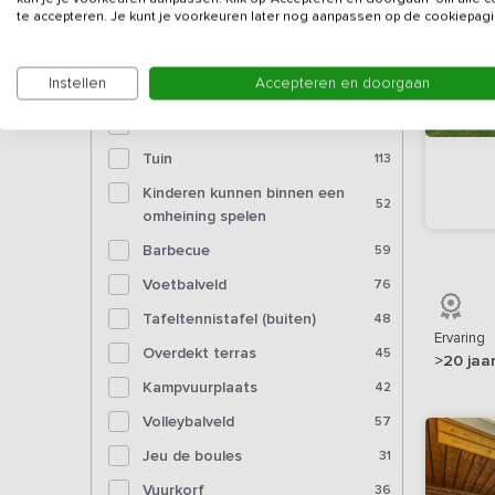
Bioscoop
4
te accepteren. Je kunt je voorkeuren later nog aanpassen op de cookiepagi
Voorzieningen (buiten)
Instellen
Accepteren en doorgaan
Tuinmeubelen
118
Tuin
113
Kinderen kunnen binnen een
52
omheining spelen
Barbecue
59
Voetbalveld
76
Tafeltennistafel (buiten)
48
Ervaring
Overdekt terras
45
>20 jaa
Kampvuurplaats
42
Volleybalveld
57
Jeu de boules
31
Vuurkorf
36