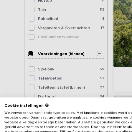
Hottub
11
Tuin
113
Bubbelbad
4
Vergaderen & Overnachten
17
Privé binnenzwembad
Voorzieningen (binnen)
Sjoelbak
59
Tafelvoetbal
52
Tafeltennistafel (binnen)
27
Dartbord
34
Cookie instellingen 🍪
Pooltafel
20
We verwerken verschillende type cookies. Met functionele cookies werkt d
Biljart
14
website goed. Daarnaast gebruiken we analytische cookies waarmee we 
website elke dag een beetje beter maken. Als laatste gebruiken we cooki
Fitnessapparatuur
4
gericht advertenties te tonen op andere websites. Door op 'Instellen' te kl
kun je je voorkeuren aanpassen. Klik op 'Accepteren en doorgaan' om alle 