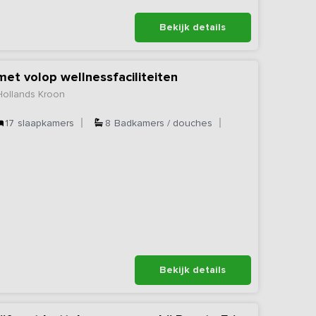
Bekijk details
met volop wellnessfaciliteiten
Hollands Kroon
17
slaapkamers
8
Badkamers / douches
Bekijk details