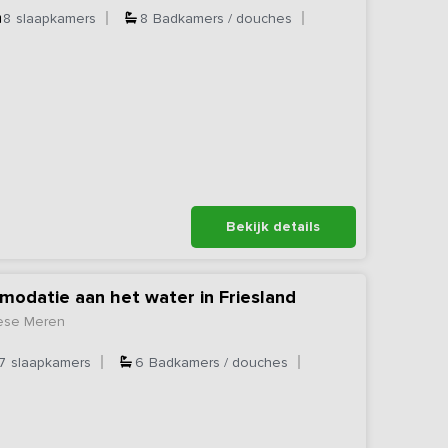
8
slaapkamers
8
Badkamers / douches
Bekijk details
odatie aan het water in Friesland
iese Meren
7
slaapkamers
6
Badkamers / douches