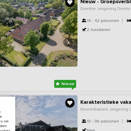
Drenthe, omgeving Drents-
19 - 42
personen
2
huisdieren
Nieuw
Karakteristieke vak
Noord-Brabant, omgeving 
e
de
10 - 36
personen
es om
ikken
Nee
cookies