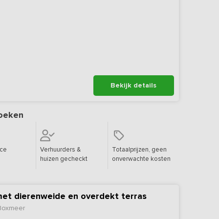
Bekijk details
oeken
ice
Verhuurders &
Totaalprijzen, geen
huizen gecheckt
onverwachte kosten
et dierenweide en overdekt terras
 Boxmeer