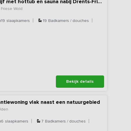
Nieuw - Groepsverblijf met hottub en sauna nabij Drents-Friese Wold
 Friese Wold
19
slaapkamers
19
Badkamers / douches
Bekijk details
antiewoning vlak naast een natuurgebied
Uden
6
slaapkamers
7
Badkamers / douches