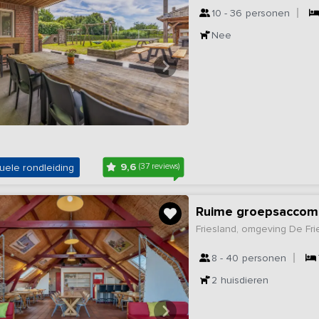
10 - 36
personen
Nee
9,6
uele rondleiding
(37 reviews)
Ruime groepsaccomm
Friesland, omgeving De Fr
8 - 40
personen
2
huisdieren