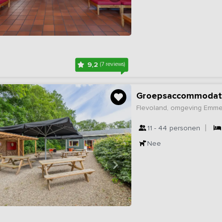
9,2
(7 reviews)
Groepsaccommodatie 
Flevoland, omgeving Emme
11 - 44
personen
Nee