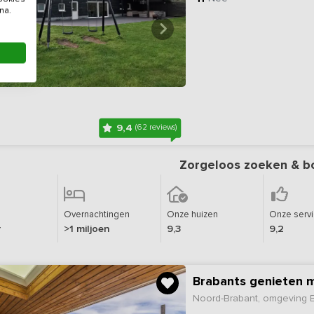
na.
9,4
(62 reviews)
Zorgeloos zoeken & b
Overnachtingen
Onze huizen
Onze serv
r
>1 miljoen
9,3
9,2
Brabants genieten m
Noord-Brabant, omgeving