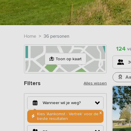
Home
36 personen
124
v
Toon op kaart
3
Aa
Filters
Alles wissen
X
Kies 'Aankomst - Vertrek' voor de
beste resultaten