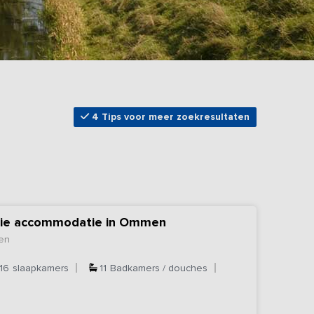
4 Tips voor meer zoekresultaten
milie accommodatie in Ommen
en
16
slaapkamers
11
Badkamers / douches