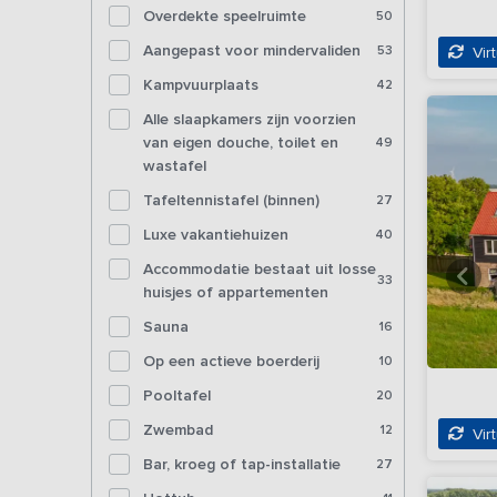
Overdekte speelruimte
50
Aangepast voor mindervaliden
53
Virt
Kampvuurplaats
42
Alle slaapkamers zijn voorzien
van eigen douche, toilet en
49
wastafel
Tafeltennistafel (binnen)
27
Luxe vakantiehuizen
40
Accommodatie bestaat uit losse
33
huisjes of appartementen
Sauna
16
Op een actieve boerderij
10
Pooltafel
20
Zwembad
12
Virt
Bar, kroeg of tap-installatie
27