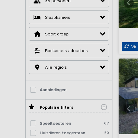
36 personen
Slaapkamers
Soort groep
Virt
Badkamers / douches
Alle regio's
Aanbiedingen
Populaire filters
Speeltoestellen
67
Huisdieren toegestaan
50