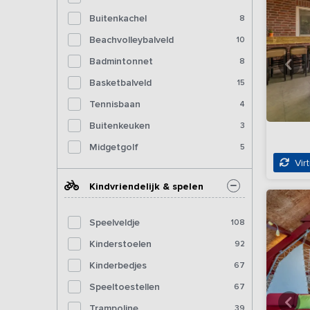
Buitenkachel
8
Beachvolleybalveld
10
Badmintonnet
8
Basketbalveld
15
Tennisbaan
4
Buitenkeuken
3
Midgetgolf
5
Virt
Kindvriendelijk & spelen
Speelveldje
108
Kinderstoelen
92
Kinderbedjes
67
Speeltoestellen
67
Trampoline
39