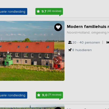
9,7
uele rondleiding
(48 reviews)
Modern familiehuis 
Noord-Holland, omgeving 
20 - 40
personen
8
huisdieren
9,0
uele rondleiding
(71 reviews)