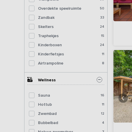
Overdekte speelruimte
50
Zandbak
33
Skelters
24
Traphekjes
15
Kinderboxen
24
Kinderfietsjes
11
Airtrampoline
8
Wellness
Sauna
16
Hottub
11
Zwembad
12
Bubbelbad
4
Natuur zwemvijver
7