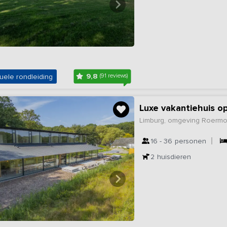
9,8
uele rondleiding
(91 reviews)
Luxe vakantiehuis o
Limburg, omgeving Roerm
16 - 36
personen
2
huisdieren