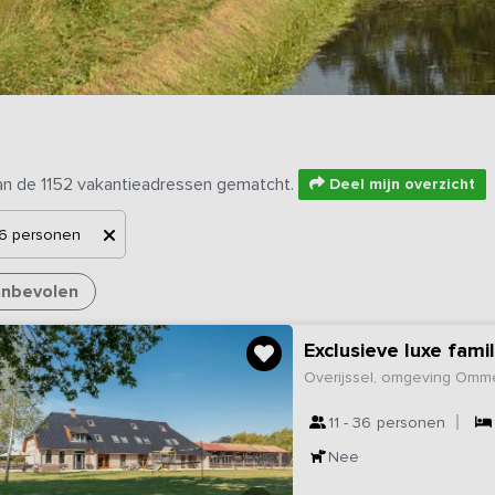
an de 1152 vakantieadressen gematcht.
Deel mijn overzicht
6 personen
nbevolen
Exclusieve luxe fa
Overijssel, omgeving Omm
11 - 36
personen
Nee