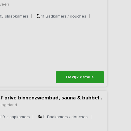
eveen
13
slaapkamers
11
Badkamers / douches
Bekijk details
Vakantiehuis inclusief privé binnenzwembad, sauna & bubbelbad
 Hogeland
10
slaapkamers
11
Badkamers / douches