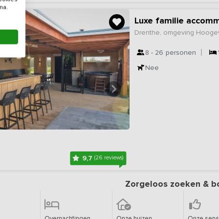
na.
Luxe familie accom
Drenthe, omgeving Hoog
8 - 26
personen
Nee
9,7
(26 reviews)
Zorgeloos zoeken & b
Overnachtingen
Onze huizen
Onze serv