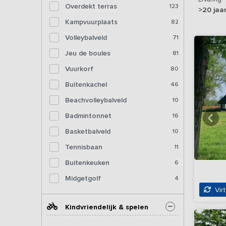
Overdekt terras
123
>20 jaa
Kampvuurplaats
82
Volleybalveld
71
Jeu de boules
81
Vuurkorf
80
Buitenkachel
46
Beachvolleybalveld
10
Badmintonnet
16
Basketbalveld
10
Tennisbaan
11
Buitenkeuken
6
Midgetgolf
4
Virt
Kindvriendelijk & spelen