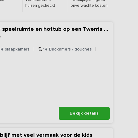
huizen gecheckt
onverwachte kosten
Luxe familiehuis met speelruimte en hottub op een Twents erf
e
14
slaapkamers
14
Badkamers / douches
Bekijk details
blijf met veel vermaak voor de kids