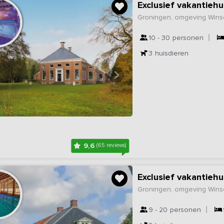
Groningen, omgeving Wins
10 - 30
personen
3
huisdieren
9,6
(65 reviews)
Groningen, omgeving Wins
9 - 20
personen