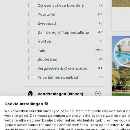
Op een actieve boerderij
29
Pooltafel
68
Zwembad
45
Bar, kroeg of tap-installatie
48
Hottub
50
Tuin
290
Bubbelbad
41
Vergaderen & Overnachten
44
Privé binnenzwembad
13
Voorzieningen (binnen)
Cookie instellingen 🍪
Sjoelbak
146
We verwerken verschillende type cookies. Met functionele cookies werkt d
website goed. Daarnaast gebruiken we analytische cookies waarmee we 
Tafelvoetbal
111
website elke dag een beetje beter maken. Als laatste gebruiken we cooki
gericht advertenties te tonen op andere websites. Door op 'Instellen' te kl
Tafeltennistafel (binnen)
72
kun je je voorkeuren aanpassen. Klik op 'Accepteren en doorgaan' om alle 