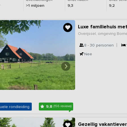
r
>1 miljoen
9,3
9,2
Overijssel, omgeving Born
8 - 30
personen
Nee
9,8
uele rondleiding
(156 reviews)
Gezellig vakantiever