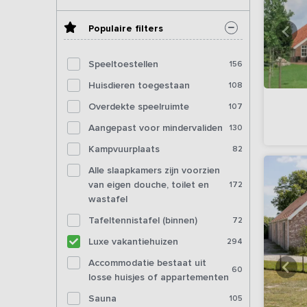
Populaire filters
Speeltoestellen
156
Huisdieren toegestaan
108
Overdekte speelruimte
107
Aangepast voor mindervaliden
130
Kampvuurplaats
82
Alle slaapkamers zijn voorzien
van eigen douche, toilet en
172
wastafel
Tafeltennistafel (binnen)
72
Luxe vakantiehuizen
294
Accommodatie bestaat uit
60
losse huisjes of appartementen
Sauna
105