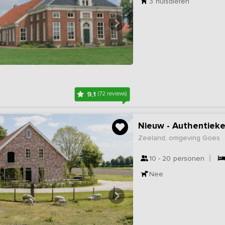
3
huisdieren
9,1
(72 reviews)
Nieuw - Authentieke
Zeeland, omgeving Goes
10 - 20
personen
Nee