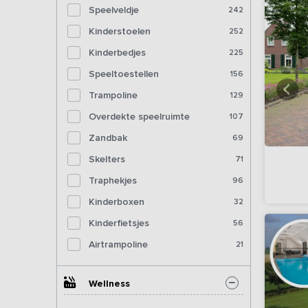
Speelveldje
242
Kinderstoelen
252
Kinderbedjes
225
Speeltoestellen
156
Trampoline
129
Overdekte speelruimte
107
Zandbak
69
Skelters
71
Traphekjes
96
Kinderboxen
32
Kinderfietsjes
56
Airtrampoline
21
Wellness