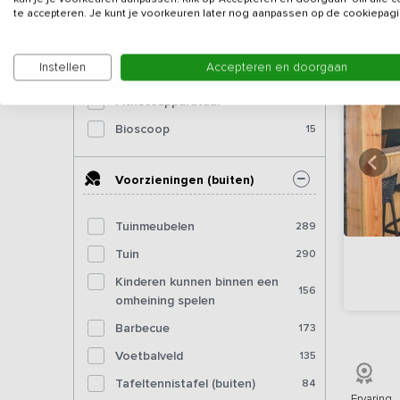
te accepteren. Je kunt je voorkeuren later nog aanpassen op de cookiepagi
Dartbord
73
Pooltafel
68
Instellen
Accepteren en doorgaan
Biljart
28
Fitnessapparatuur
10
Bioscoop
15
Voorzieningen (buiten)
Tuinmeubelen
289
Tuin
290
Kinderen kunnen binnen een
156
omheining spelen
Barbecue
173
Voetbalveld
135
Tafeltennistafel (buiten)
84
Ervaring