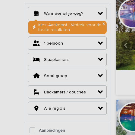
X
Kies 'Aankomst - Vertrek' voor de
beste resultaten
1 persoon
Slaapkamers
Soort groep
Badkamers / douches
Alle regio's
Aanbiedingen