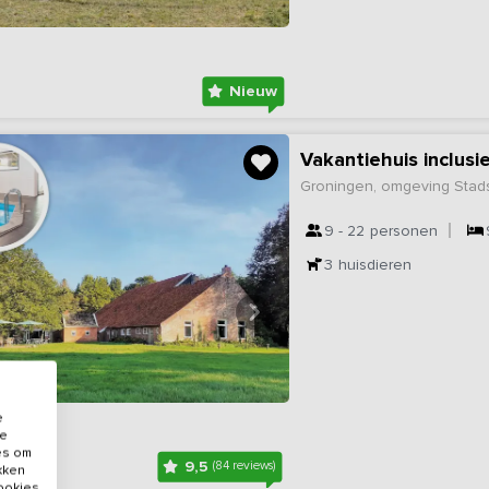
Nieuw
Vakantiehuis inclus
Groningen, omgeving Stad
9 - 22
personen
3
huisdieren
e
de
es om
9,5
(84 reviews)
ikken
cookies