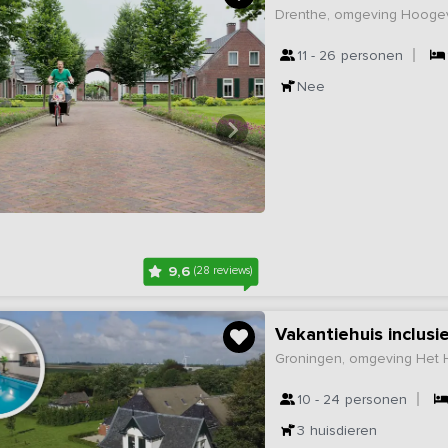
Drenthe, omgeving Hoog
11 - 26
personen
Nee
9,6
(28 reviews)
Groningen, omgeving Het
10 - 24
personen
3
huisdieren