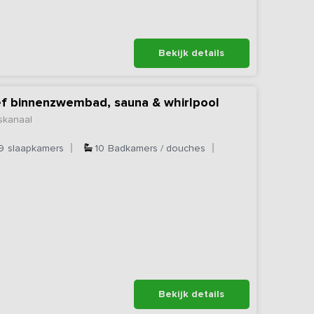
Bekijk details
ief binnenzwembad, sauna & whirlpool
skanaal
9
slaapkamers
10
Badkamers / douches
Bekijk details