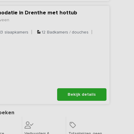
modatie in Drenthe met hottub
eveen
13
slaapkamers
12
Badkamers / douches
Bekijk details
oeken
ice
Verhuurders &
Totaalprijzen, geen