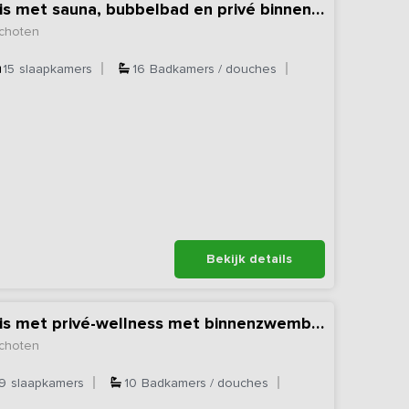
Exclusief vakantiehuis met sauna, bubbelbad en privé binnenzwembad inbegrepen
choten
15
slaapkamers
16
Badkamers / douches
Bekijk details
Exclusief vakantiehuis met privé-wellness met binnenzwembad, sauna en bubbelbad
choten
9
slaapkamers
10
Badkamers / douches