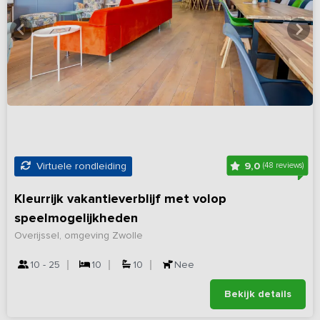
9,0
Virtuele rondleiding
(48 reviews)
Kleurrijk vakantieverblijf met volop
speelmogelijkheden
Overijssel, omgeving Zwolle
10 - 25
10
10
Nee
Bekijk details