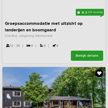
8,3
(69 reviews)
Groepsaccommodatie met uitzicht op
landerijen en boomgaard
Drenthe, omgeving Westerveld
12 - 35
11
9
8
Bekijk details