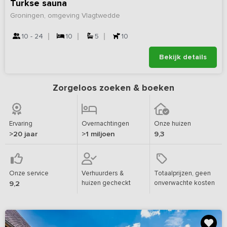
Turkse sauna
Groningen, omgeving Vlagtwedde
10 - 24
10
5
10
Bekijk details
Zorgeloos zoeken & boeken
Ervaring
Overnachtingen
Onze huizen
>20 jaar
>1 miljoen
9,3
Onze service
Verhuurders &
Totaalprijzen, geen
huizen gecheckt
onverwachte kosten
9,2