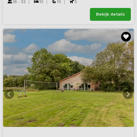
16 - 32
10
10
5
Bekijk details