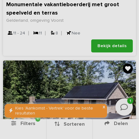
Monumentale vakantieboerderij met groot
speelveld en terras
Gelderland, omgeving Voorst
11 - 24
11
8
Nee
Bekijk details
1
X
Kies 'Aankomst - Vertrek' voor de beste
resultaten
1
Filters
Delen
Sorteren