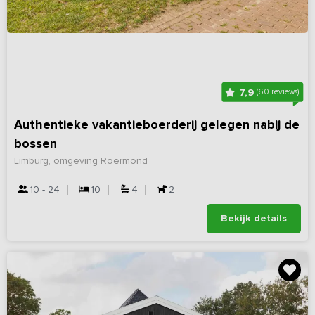
7,9
(60 reviews)
Authentieke vakantieboerderij gelegen nabij de
bossen
Limburg, omgeving Roermond
10 - 24
10
4
2
Bekijk details