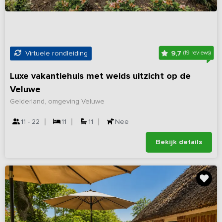
9,7
Virtuele rondleiding
(19 reviews)
Luxe vakantiehuis met weids uitzicht op de
Veluwe
Gelderland, omgeving Veluwe
11 - 22
11
11
Nee
Bekijk details