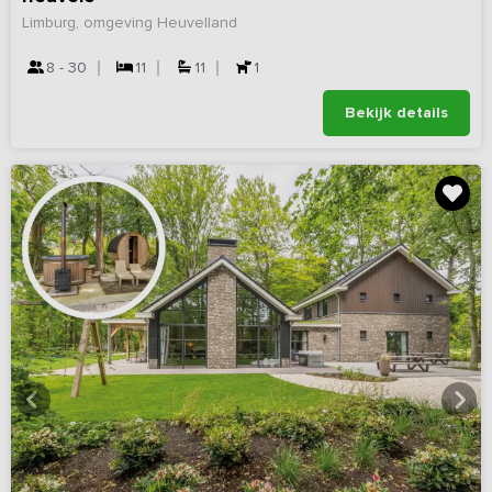
Limburg, omgeving Heuvelland
8 - 30
11
11
1
Bekijk details