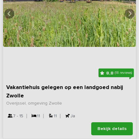
8,8
(18 reviews)
Vakantiehuis gelegen op een landgoed nabij
Zwolle
Overijssel, omgeving Zwolle
7 - 15
11
11
Ja
Bekijk details