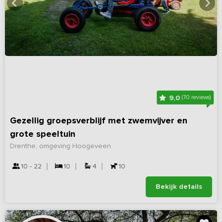
9,0
(70 reviews)
Gezellig groepsverblijf met zwemvijver en
grote speeltuin
Drenthe, omgeving Hoogeveen
10 - 22
10
4
10
Bekijk details