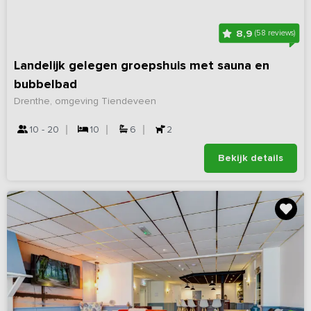
8,9
(58 reviews)
Landelijk gelegen groepshuis met sauna en
bubbelbad
Drenthe, omgeving Tiendeveen
10 - 20
10
6
2
Bekijk details