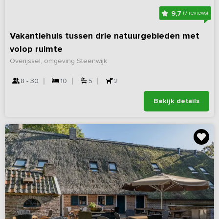
9,7
(7 reviews)
Vakantiehuis tussen drie natuurgebieden met
volop ruimte
Overijssel, omgeving Steenwijk
8 - 30
10
5
2
Bekijk details