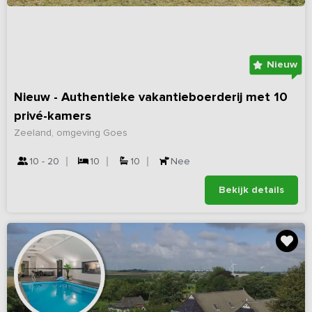
Nieuw
Nieuw - Authentieke vakantieboerderij met 10
privé-kamers
Zeeland, omgeving Goes
10 - 20
10
10
Nee
Bekijk details