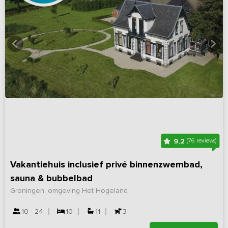
9,2
(76 reviews)
Vakantiehuis inclusief privé binnenzwembad,
sauna & bubbelbad
Groningen, omgeving Het Hogeland
10 - 24
10
11
3