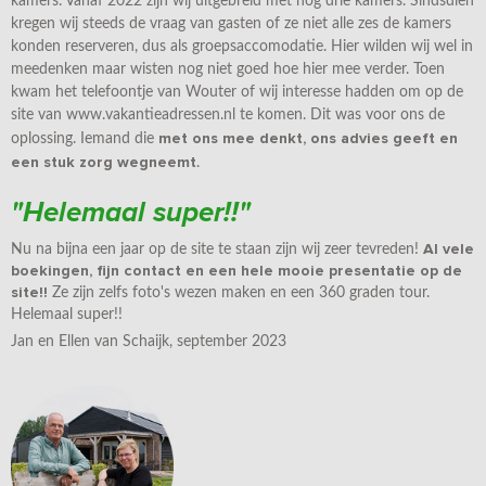
kamers. Vanaf 2022 zijn wij uitgebreid met nog drie kamers. Sindsdien
kregen wij steeds de vraag van gasten of ze niet alle zes de kamers
konden reserveren, dus als groepsaccomodatie. Hier wilden wij wel in
meedenken maar wisten nog niet goed hoe hier mee verder. Toen
kwam het telefoontje van Wouter of wij interesse hadden om op de
site van www.vakantieadressen.nl te komen. Dit was voor ons de
met ons mee denkt, ons advies geeft en
oplossing. Iemand die
een stuk zorg wegneemt
.
"Helemaal super!!"
Al vele
Nu na bijna een jaar op de site te staan zijn wij zeer tevreden!
boekingen, fijn contact en een hele mooie presentatie op de
site!!
Ze zijn zelfs foto's wezen maken en een 360 graden tour.
Helemaal super!!
Jan en Ellen van Schaijk, september 2023