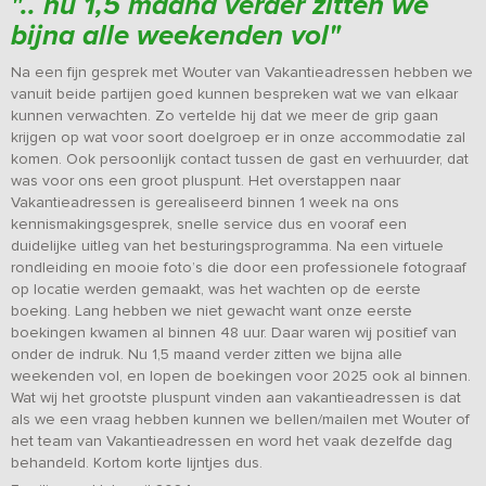
".. nu 1,5 maand verder zitten we
bijna alle weekenden vol"
Na een fijn gesprek met Wouter van Vakantieadressen hebben we
vanuit beide partijen goed kunnen bespreken wat we van elkaar
kunnen verwachten. Zo vertelde hij dat we meer de grip gaan
krijgen op wat voor soort doelgroep er in onze accommodatie zal
komen. Ook persoonlijk contact tussen de gast en verhuurder, dat
was voor ons een groot pluspunt. Het overstappen naar
Vakantieadressen is gerealiseerd binnen 1 week na ons
kennismakingsgesprek, snelle service dus en vooraf een
duidelijke uitleg van het besturingsprogramma. Na een virtuele
rondleiding en mooie foto’s die door een professionele fotograaf
op locatie werden gemaakt, was het wachten op de eerste
boeking. Lang hebben we niet gewacht want onze eerste
boekingen kwamen al binnen 48 uur. Daar waren wij positief van
onder de indruk. Nu 1,5 maand verder zitten we bijna alle
weekenden vol, en lopen de boekingen voor 2025 ook al binnen.
Wat wij het grootste pluspunt vinden aan vakantieadressen is dat
als we een vraag hebben kunnen we bellen/mailen met Wouter of
het team van Vakantieadressen en word het vaak dezelfde dag
behandeld. Kortom korte lijntjes dus.