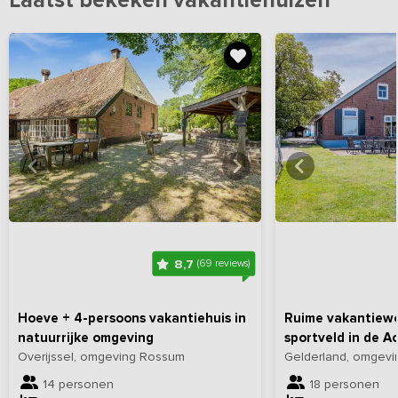
Laatst bekeken vakantiehuizen
Bekijk
hier
alle foto's
Bekijk
hi
8,7
(69 reviews)
Hoeve + 4-persoons vakantiehuis in
Ruime vakantiew
natuurrijke omgeving
sportveld in de A
Overijssel, omgeving Rossum
Gelderland, omgevi
14 personen
18 personen