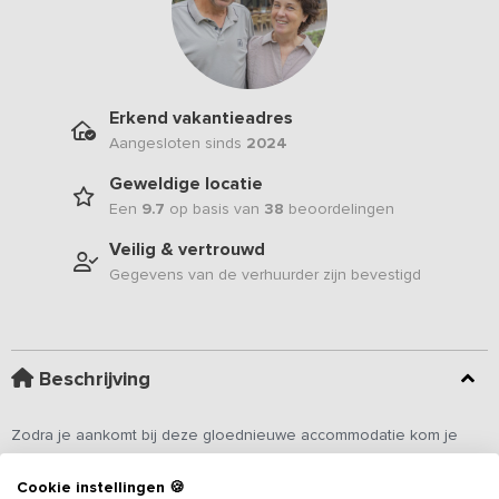
Erkend vakantieadres
Aangesloten sinds
2024
Geweldige locatie
Een
9.7
op basis van
38
beoordelingen
Veilig & vertrouwd
Gegevens van de verhuurder zijn bevestigd
Beschrijving
Zodra je aankomt bij deze gloednieuwe accommodatie kom je
direct in de vakantiestemming. Binnen geniet je van een sfeervolle
schouw die een fraaie scheiding creëert tussen de verschillende
Cookie instellingen 🍪