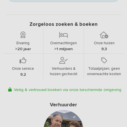
Zorgeloos zoeken & boeken
Ervaring
Overnachtingen
Onze huizen
>20 jaar
>1 miljoen
9,3
Onze service
Verhuurders &
Totaalprijzen, geen
huizen gecheckt
onverwachte kosten
9,2
Veilig & vertrouwd boeken via onze beschermde omgeving
Verhuurder