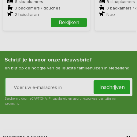
6 slaapkamers
9 slaapkamers
3 badkamers / douches
3 badkamers / 
2
huisdieren
Nee
Bekijken
Schrijf je in voor onze nieuwsbrief
en blijf op de hoogte van de leukste familiehuizen in Nederland.
Inschrijven
Beschermd door reCAPTCHA.
Privacybeleid
en
gebruiksvoorwaarden
zijn van
toepassing.