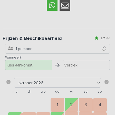
Prijzen & Beschikbaarheid
9,7
(38)
1 persoon
Wanneer?
ma
di
wo
do
vr
za
zo
1
2
3
4