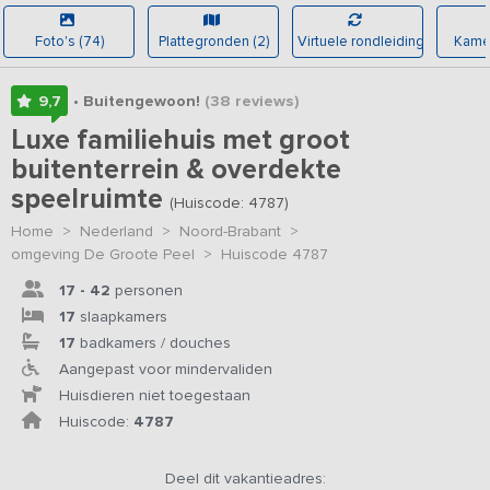
Foto's (74)
Plattegronden (2)
Virtuele rondleiding
Kamer
9,7
• Buitengewoon!
(38
reviews
)
Luxe familiehuis met groot
buitenterrein & overdekte
speelruimte
(Huiscode: 4787)
Home
>
Nederland
>
Noord-Brabant
>
omgeving De Groote Peel
>
Huiscode 4787
17 - 42
personen
17
slaapkamers
17
badkamers / douches
Aangepast voor mindervaliden
Huisdieren niet toegestaan
Huiscode:
4787
Deel dit vakantieadres: