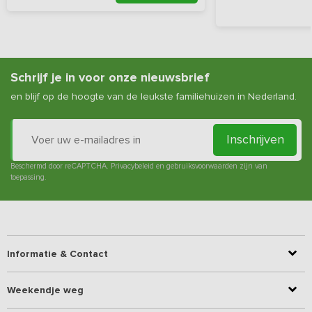
Schrijf je in voor onze nieuwsbrief
en blijf op de hoogte van de leukste familiehuizen in Nederland.
Inschrijven
Beschermd door reCAPTCHA.
Privacybeleid
en
gebruiksvoorwaarden
zijn van
toepassing.
Informatie & Contact
Weekendje weg