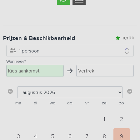
Prijzen & Beschikbaarheid
9,3
(34)
1 persoon
Wanneer?
ma
di
wo
do
vr
za
zo
1
2
3
4
5
6
7
8
9