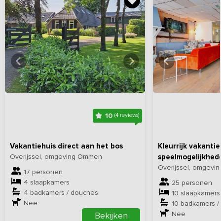
Bekijk
hier
alle foto's
Bekijk
hi
10
(4 reviews)
Vakantiehuis direct aan het bos
Kleurrijk vakantie
Overijssel, omgeving Ommen
speelmogelijkhed
Overijssel, omgevin
17 personen
4 slaapkamers
25 personen
4 badkamers / douches
10 slaapkamers
Nee
10 badkamers /
Nee
Bekijken