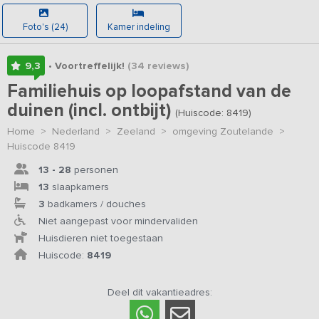
Foto's (24)
Kamer indeling
9,3
• Voortreffelijk!
(34
reviews
)
Familiehuis op loopafstand van de
duinen (incl. ontbijt)
(Huiscode: 8419)
Home
>
Nederland
>
Zeeland
>
omgeving Zoutelande
>
Huiscode 8419
13 - 28
personen
13
slaapkamers
3
badkamers / douches
Niet aangepast voor mindervaliden
Huisdieren niet toegestaan
Huiscode:
8419
Deel dit vakantieadres: