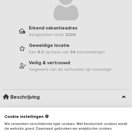
Erkend vakantieadres
Aangesloten sinds
2024
Geweldige locatie
Een
9.3
op basis van
34
beoordelingen
Veilig & vertrouwd
Gegevens van de verhuurder zijn bevestigd
Beschrijving
Met de duinen als achtertuin en het brede zandstrand op
Cookie instellingen 🍪
loopafstand, is dit 13 tot 28-persoons
vakantieadres
met recht op
We verwerken verschillende type cookies. Met functionele cookies werkt
een ideale locatie gelegen! Breng gezellig een paar dagen met je
de website goed. Daarnaast gebruiken we analytische cookies
familie of vrienden in deze accommodatie door en geniet van de