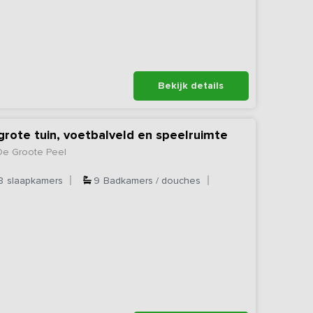
Bekijk details
 grote tuin, voetbalveld en speelruimte
De Groote Peel
8
slaapkamers
9
Badkamers / douches