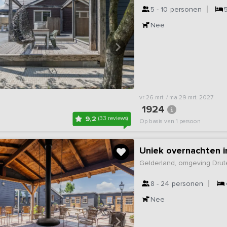
5 - 10
personen
Nee
vr 26 mrt. / ma 29 mrt. 2027
1924
9,2
(33 reviews)
Op basis van 1 persoon
Uniek overnachten i
Gelderland, omgeving Dru
8 - 24
personen
Nee