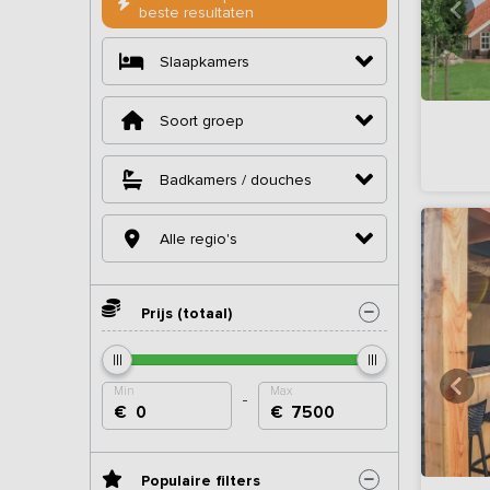
beste resultaten
Slaapkamers
Soort groep
Badkamers / douches
Alle regio's
Prijs (totaal)
Min
Max
€
€
Populaire filters