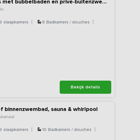
Nieuw - Vakantiehuis met bubbelbaden en privé-buitenzwembad
lo
9
slaapkamers
8
Badkamers / douches
Bekijk details
ief binnenzwembad, sauna & whirlpool
skanaal
9
slaapkamers
10
Badkamers / douches