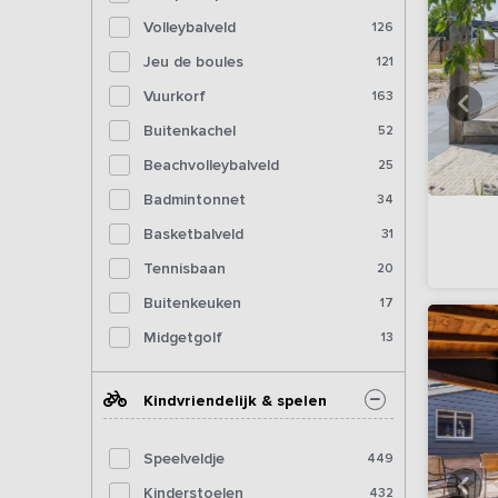
Volleybalveld
126
Jeu de boules
121
Vuurkorf
163
Buitenkachel
52
Beachvolleybalveld
25
Badmintonnet
34
Basketbalveld
31
Tennisbaan
20
Buitenkeuken
17
Midgetgolf
13
Kindvriendelijk & spelen
Speelveldje
449
Kinderstoelen
432