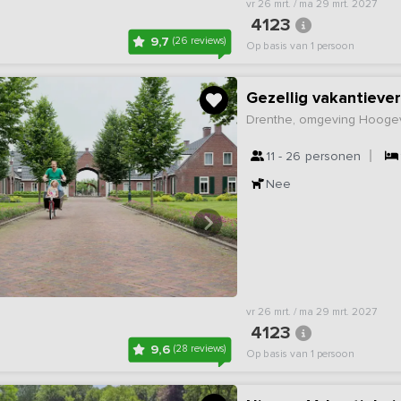
vr 26 mrt. / ma 29 mrt. 2027
4123
9,7
(26 reviews)
Op basis van 1 persoon
Gezellig vakantiever
Drenthe, omgeving Hoog
11 - 26
personen
Nee
vr 26 mrt. / ma 29 mrt. 2027
4123
9,6
(28 reviews)
Op basis van 1 persoon