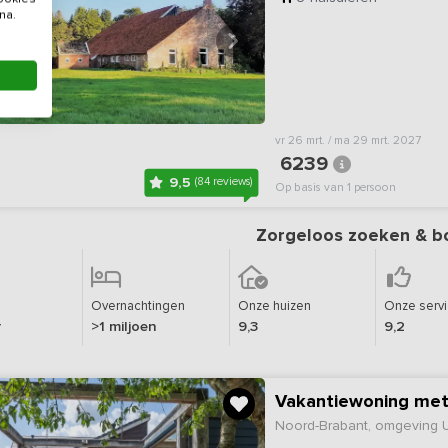
na.
vr 26 mrt. / ma 29 mrt. 2027
6239
9,5
(84 reviews)
Op basis van 1 persoon
Zorgeloos zoeken & b
Overnachtingen
Onze huizen
Onze serv
r
>1 miljoen
9,3
9,2
Vakantiewoning met
Noord-Brabant, omgeving 