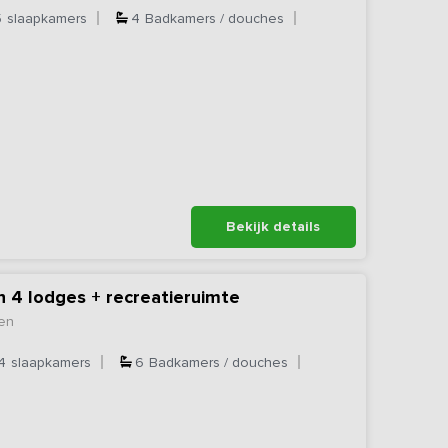
5
slaapkamers
4
Badkamers / douches
Bekijk details
n 4 lodges + recreatieruimte
ten
4
slaapkamers
6
Badkamers / douches