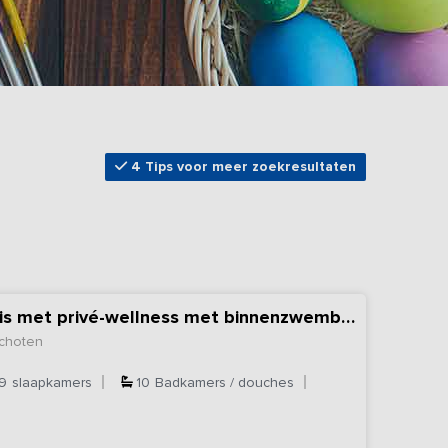
4 Tips voor meer zoekresultaten
Exclusief vakantiehuis met privé-wellness met binnenzwembad, sauna en bubbelbad
choten
9
slaapkamers
10
Badkamers / douches