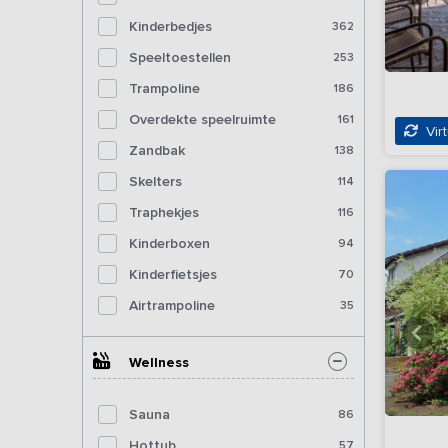
Kinderbedjes
362
Speeltoestellen
253
Trampoline
186
Overdekte speelruimte
161
Virt
Zandbak
138
Skelters
114
Traphekjes
116
Kinderboxen
94
Kinderfietsjes
70
Airtrampoline
35
Wellness
Sauna
86
Hottub
57