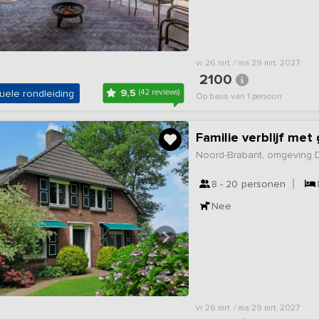
vr 26 mrt. / ma 29 mrt. 2027
2100
9,5
uele rondleiding
(42 reviews)
Op basis van 1 persoon
Familie verblijf met
Noord-Brabant, omgeving 
8 - 20
personen
Nee
vr 26 mrt. / ma 29 mrt. 2027