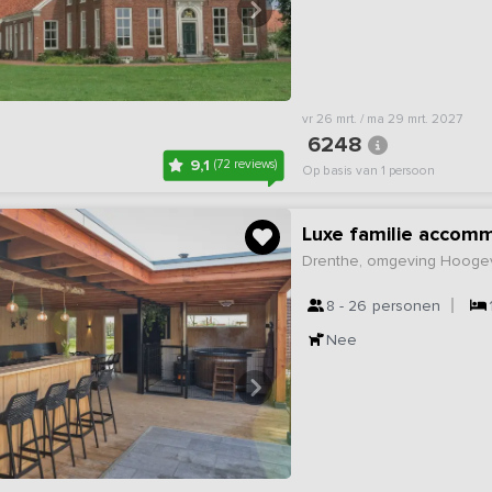
vr 26 mrt. / ma 29 mrt. 2027
6248
9,1
(72 reviews)
Op basis van 1 persoon
Luxe familie accom
Drenthe, omgeving Hoog
8 - 26
personen
Nee