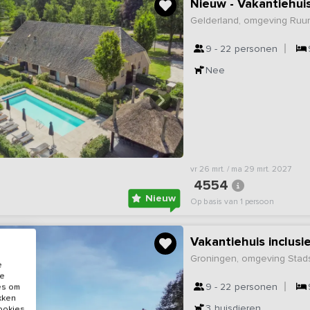
Gelderland, omgeving Ruur
9 - 22
personen
Nee
vr 26 mrt. / ma 29 mrt. 2027
4554
Nieuw
Op basis van 1 persoon
Vakantiehuis inclus
Groningen, omgeving Stad
e
de
9 - 22
personen
es om
ikken
3
huisdieren
cookies