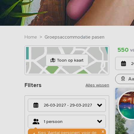
Home
Groepsaccommodatie pasen
550
v
Toon op kaart
2
Aa
Filters
Alles wissen
1 persoon
X
Kies 'Aantal personen' voor de