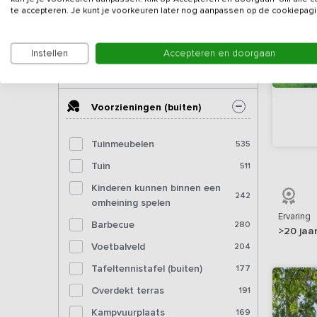
Pooltafel
56
te accepteren. Je kunt je voorkeuren later nog aanpassen op de cookiepagi
Biljart
35
Fitnessapparatuur
15
Instellen
Accepteren en doorgaan
Bioscoop
5
Voorzieningen (buiten)
Tuinmeubelen
535
Tuin
511
Kinderen kunnen binnen een
242
omheining spelen
Ervaring
Barbecue
280
>20 jaa
Voetbalveld
204
Tafeltennistafel (buiten)
177
Overdekt terras
191
Kampvuurplaats
169