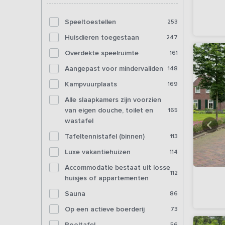
Speeltoestellen
253
Huisdieren toegestaan
247
Overdekte speelruimte
161
Aangepast voor mindervaliden
148
Kampvuurplaats
169
Alle slaapkamers zijn voorzien
van eigen douche, toilet en
165
wastafel
Tafeltennistafel (binnen)
113
Luxe vakantiehuizen
114
Accommodatie bestaat uit losse
112
huisjes of appartementen
Sauna
86
Op een actieve boerderij
73
Pooltafel
56