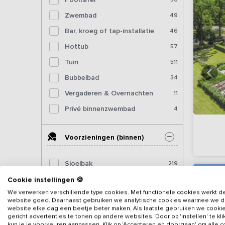
Zwembad
49
Bar, kroeg of tap-installatie
46
Hottub
57
Tuin
511
Bubbelbad
34
Vergaderen & Overnachten
11
Privé binnenzwembad
4
Voorzieningen (binnen)
Sjoelbak
219
Tafelvoetbal
155
Cookie instellingen 🍪
We verwerken verschillende type cookies. Met functionele cookies werkt d
Tafeltennistafel (binnen)
113
website goed. Daarnaast gebruiken we analytische cookies waarmee we 
website elke dag een beetje beter maken. Als laatste gebruiken we cooki
Dartbord
101
gericht advertenties te tonen op andere websites. Door op 'Instellen' te kl
kun je je voorkeuren aanpassen. Klik op 'Accepteren en doorgaan' om alle 