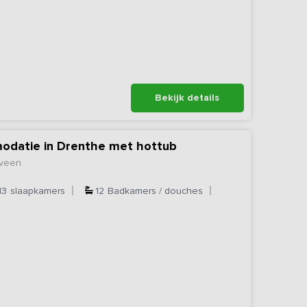
Bekijk details
modatie in Drenthe met hottub
eveen
13
slaapkamers
12
Badkamers / douches