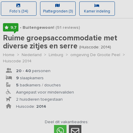
Foto's (34)
Plattegronden (3)
Kamer indeling
9,7
• Buitengewoon!
(51
reviews
)
Ruime groepsaccommodatie met
diverse zitjes en serre
(Huiscode: 2014)
Home
>
Nederland
>
Limburg
>
omgeving De Groote Peel
>
Huiscode 2014
20 - 40
personen
9
slaapkamers
5
badkamers / douches
Aangepast voor mindervaliden
2 huisdieren toegestaan
Huiscode:
2014
Deel dit vakantieadres: