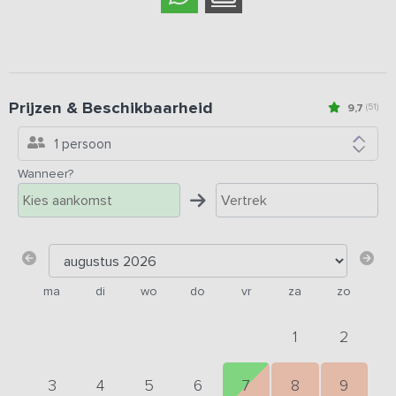
Prijzen & Beschikbaarheid
9,7
(51)
1 persoon
Wanneer?
ma
di
wo
do
vr
za
zo
1
2
3
4
5
6
7
8
9