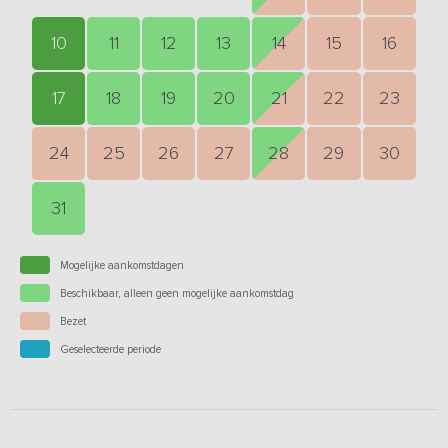
10
11
12
13
14
15
16
17
18
19
20
21
22
23
24
25
26
27
28
29
30
31
Mogelijke aankomstdagen
Beschikbaar, alleen geen mogelijke aankomstdag
Bezet
Geselecteerde periode