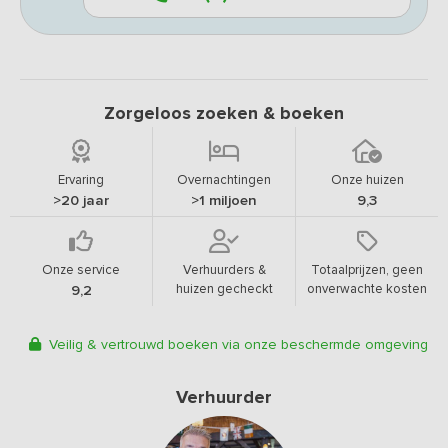
Zorgeloos zoeken & boeken
Ervaring
Overnachtingen
Onze huizen
>20 jaar
>1 miljoen
9,3
Onze service
Verhuurders &
Totaalprijzen, geen
huizen gecheckt
onverwachte kosten
9,2
Veilig & vertrouwd boeken via onze beschermde omgeving
Verhuurder