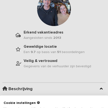
Erkend vakantieadres
Aangesloten sinds
2013
Geweldige locatie
Een
9.7
op basis van
51
beoordelingen
Veilig & vertrouwd
Gegevens van de verhuurder zijn bevestigd
Beschrijving
Dit sfeervolle en ruim opgezette
vakantieadres
is gelegen in de
Cookie instellingen 🍪
Peel. Je beschikt tijdens je bedrijf over een grote eigen barruimte