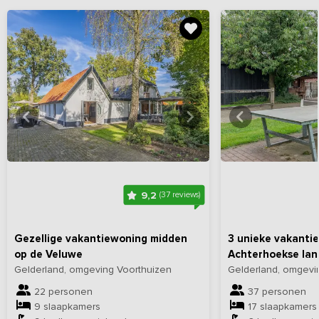
Bekijk
hier
alle foto's
Bekijk
hi
9,2
(37 reviews)
Gezellige vakantiewoning midden
3 unieke vakantie
op de Veluwe
Achterhoekse la
Gelderland, omgeving Voorthuizen
Gelderland, omgevin
22 personen
37 personen
9 slaapkamers
17 slaapkamers