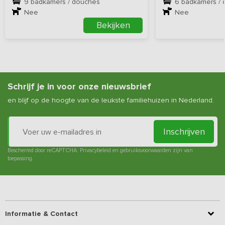
9 badkamers / douches
6 badkamers /
Nee
Nee
Bekijken
Schrijf je in voor onze nieuwsbrief
en blijf op de hoogte van de leukste familiehuizen in Nederland.
Inschrijven
Beschermd door reCAPTCHA.
Privacybeleid
en
gebruiksvoorwaarden
zijn van
toepassing.
Informatie & Contact