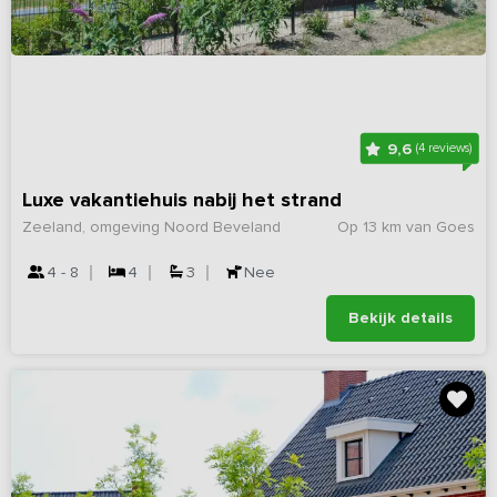
9,6
(4 reviews)
Luxe vakantiehuis nabij het strand
Zeeland, omgeving Noord Beveland
Op 13 km van Goes
4 - 8
4
3
Nee
Bekijk details