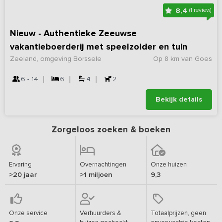
8,4
(1 review)
Nieuw - Authentieke Zeeuwse
vakantieboerderij met speelzolder en tuin
Zeeland, omgeving Borssele
Op 8 km van Goes
6 - 14
6
4
2
Bekijk details
Zorgeloos zoeken & boeken
Ervaring
Overnachtingen
Onze huizen
>20 jaar
>1 miljoen
9,3
Onze service
Verhuurders &
Totaalprijzen, geen