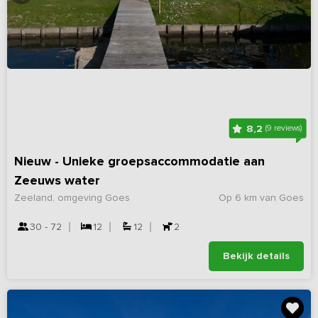
8,2
(9 reviews)
Nieuw - Unieke groepsaccommodatie aan
Zeeuws water
Zeeland, omgeving Goes
Op 6 km van Goes
30 - 72
12
12
2
Bekijk details