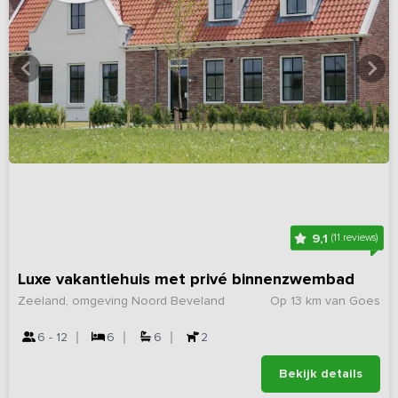
9,1
(11 reviews)
Luxe vakantiehuis met privé binnenzwembad
Zeeland, omgeving Noord Beveland
Op 13 km van Goes
6 - 12
6
6
2
Bekijk details