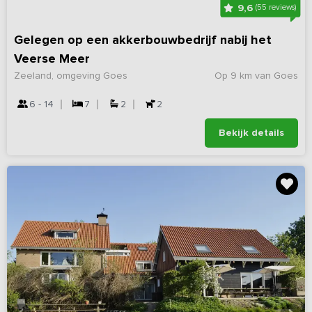
9,6
(55 reviews)
Gelegen op een akkerbouwbedrijf nabij het
Veerse Meer
Zeeland, omgeving Goes
Op 9 km van Goes
6 - 14
7
2
2
Bekijk details