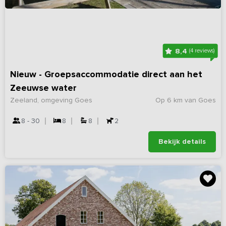
8,4
(4 reviews)
Nieuw - Groepsaccommodatie direct aan het
Zeeuwse water
Zeeland, omgeving Goes
Op 6 km van Goes
8 - 30
8
8
2
Bekijk details