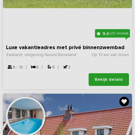
9,0
(20 reviews)
Luxe vakantieadres met privé binnenzwembad
Zeeland, omgeving Noord Beveland
Op 13 km van Goes
6 - 12
6
6
2
Bekijk details