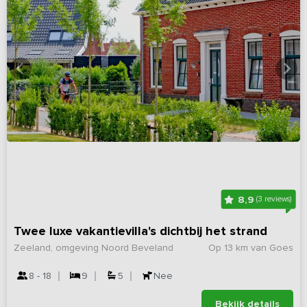
8,9
(3 reviews)
Twee luxe vakantievilla's dichtbij het strand
Zeeland, omgeving Noord Beveland
Op 13 km van Goes
8 - 18
9
5
Nee
Bekijk details