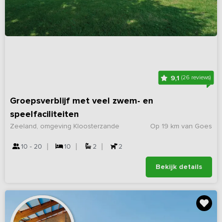
9,1
(26 reviews)
Groepsverblijf met veel zwem- en
speelfaciliteiten
Zeeland, omgeving Kloosterzande
Op 19 km van Goes
10 - 20
10
2
2
Bekijk details