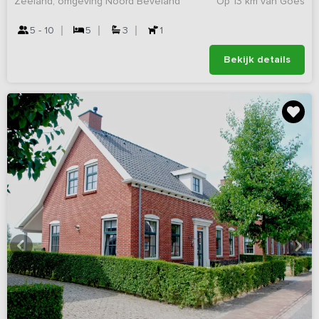
Zeeland, omgeving Noord Beveland
Op 13 km van Goes
5 - 10
5
3
1
Bekijk details