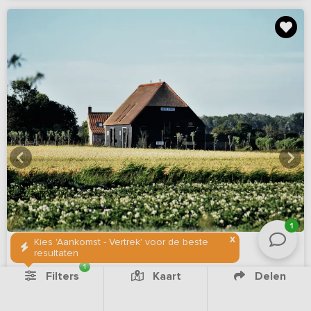
1
X
Kies 'Aankomst - Vertrek' voor de beste
resultaten
1
Filters
Kaart
Delen
8,4
Virtuele rondleiding
(49 reviews)