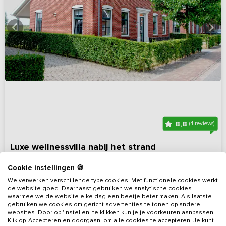
8,8
(4 reviews)
Luxe wellnessvilla nabij het strand
Zeeland, omgeving Noord Beveland
Op 13 km van Goes
Cookie instellingen 🍪
5 - 10
5
3
Nee
We verwerken verschillende type cookies. Met functionele cookies werkt
de website goed. Daarnaast gebruiken we analytische cookies
waarmee we de website elke dag een beetje beter maken. Als laatste
Bekijk details
gebruiken we cookies om gericht advertenties te tonen op andere
websites. Door op 'Instellen' te klikken kun je je voorkeuren aanpassen.
Klik op 'Accepteren en doorgaan' om alle cookies te accepteren. Je kunt