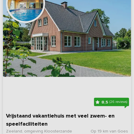
8,5
(26 reviews)
Vrijstaand vakantiehuis met veel zwem- en
speelfaciliteiten
Zeeland, omgeving Kloosterzande
Op 19 km van Goes