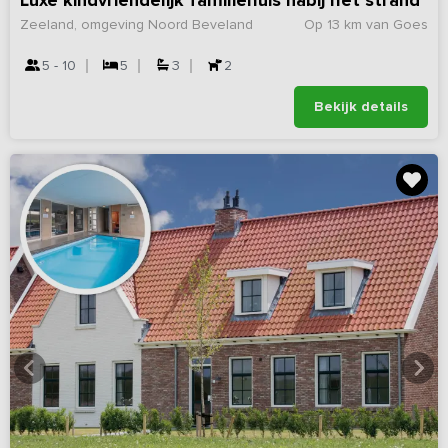
Luxe kindvriendelijk familiehuis nabij het strand
Zeeland, omgeving Noord Beveland
Op 13 km van Goes
5 - 10
5
3
2
Bekijk details