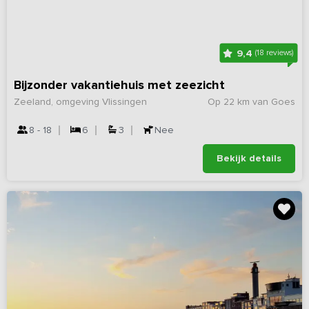
9,4
(18 reviews)
Bijzonder vakantiehuis met zeezicht
Zeeland, omgeving Vlissingen
Op 22 km van Goes
8 - 18
6
3
Nee
Bekijk details