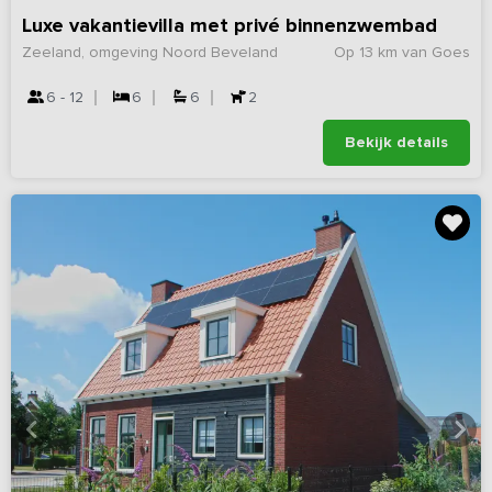
Luxe vakantievilla met privé binnenzwembad
Zeeland, omgeving Noord Beveland
Op 13 km van Goes
6 - 12
6
6
2
Bekijk details