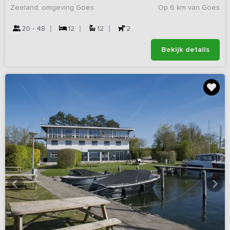
Zeeland, omgeving Goes
Op 6 km van Goes
20 - 48
12
12
2
Bekijk details