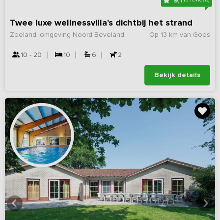
9,1
Twee luxe wellnessvilla's dichtbij het strand
Zeeland, omgeving Noord Beveland
Op 13 km van Goes
10 - 20
10
6
2
Bekijk details