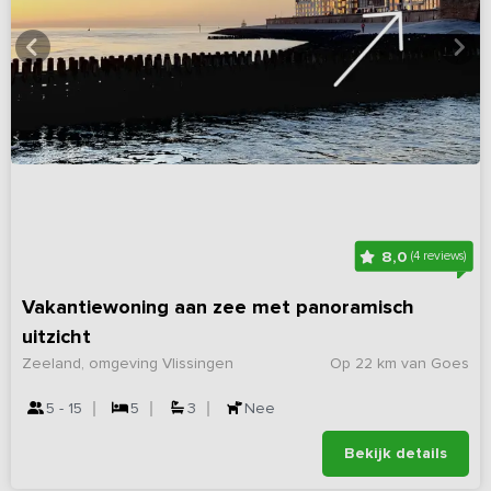
8,0
(4 reviews)
Vakantiewoning aan zee met panoramisch
uitzicht
Zeeland, omgeving Vlissingen
Op 22 km van Goes
5 - 15
5
3
Nee
Bekijk details