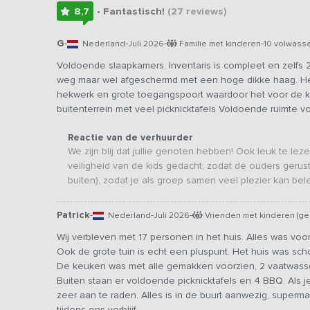
8,7
• Fantastisch!
(27
reviews
)
G
-
-
-
-
Nederland
Juli 2026
Familie met kinderen
10 volwass
Voldoende slaapkamers. Inventaris is compleet en zelfs 2
weg maar wel afgeschermd met een hoge dikke haag. Het
hekwerk en grote toegangspoort waardoor het voor de kle
buitenterrein met veel picknicktafels Voldoende ruimte v
Reactie van de verhuurder
We zijn blij dat jullie genoten hebben! Ook leuk te l
veiligheid van de kids gedacht, zodat de ouders gerus
buiten), zodat je als groep samen veel plezier kan bel
Patrick
-
-
-
Nederland
Juli 2026
Vrienden met kinderen (ge
Wij verbleven met 17 personen in het huis. Alles was v
Ook de grote tuin is echt een pluspunt. Het huis was sc
De keuken was met alle gemakken voorzien, 2 vaatwasser
Buiten staan er voldoende picknicktafels en 4 BBQ. Als je
zeer aan te raden. Alles is in de buurt aanwezig, supermar
tijdens ons verblijf.