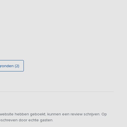
d dus!
groepen geschikt en staat daarom twee keer op ons
zelfde foto's & prijzen en wordt dus ook altijd aan één
gronden (2)
e website hebben geboekt, kunnen een review schrijven. Op
geschreven door echte gasten.