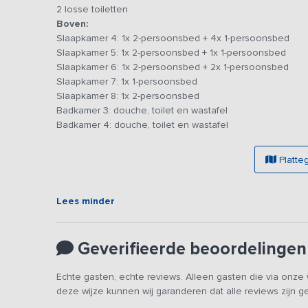
speeltoestel en glijbaan aanwezig. Veel ruimte en vrijhei
2 losse toiletten
Boven:
Dit vakantieadres is zowel voor kleine als grotere 
Slaapkamer 4: 1x 2-persoonsbed + 4x 1-persoonsbed
platform. Het betreft hetzelfde vakantieadres met de
Slaapkamer 5: 1x 2-persoonsbed + 1x 1-persoonsbed
groep tegelijk verhuurd.
Slaapkamer 6: 1x 2-persoonsbed + 2x 1-persoonsbed
Slaapkamer 7: 1x 1-persoonsbed
Slaapkamer 8: 1x 2-persoonsbed
Badkamer 3: douche, toilet en wastafel
Badkamer 4: douche, toilet en wastafel
Platte
Lees minder
Geverifieerde beoordelingen
Echte gasten, echte reviews. Alleen gasten die via onz
deze wijze kunnen wij garanderen dat alle reviews zijn 