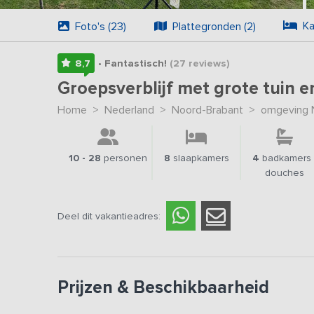
Ka
Foto's (23)
Plattegronden (2)
8,7
• Fantastisch!
(27
reviews
)
Groepsverblijf met grote tuin
Home
>
Nederland
>
Noord-Brabant
>
omgeving N
10 - 28
personen
8
slaapkamers
4
badkamers 
douches
Deel dit vakantieadres:
Prijzen & Beschikbaarheid