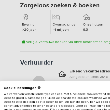
Zorgeloos zoeken & boeken
Ervaring
Overnachtingen
Onze huizen
>20 jaar
>1 miljoen
9,3
Veilig & vertrouwd boeken via onze beschermde om
Verhuurder
Erkend vakantieadres
Aangesloten sinds
2018
Geweldige locatie
Cookie instellingen 🍪
Een
8.7
op basis van
27
b
We verwerken verschillende type cookies. Met functionele cookies werkt d
website goed. Daarnaast gebruiken we analytische cookies waarmee we 
Veilig & vertrouwd
website elke dag een beetje beter maken. Als laatste gebruiken we cooki
Gegevens van de verhuurd
gericht advertenties te tonen op andere websites. Door op 'Instellen' te kl
kun je je voorkeuren aanpassen. Klik op 'Accepteren en doorgaan' om alle 