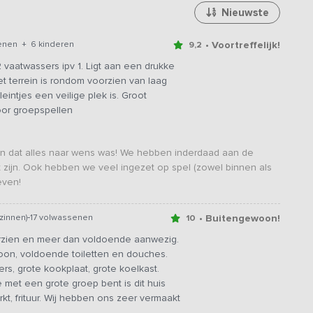
Nieuwste
• Voortreffelijk!
enen + 6 kinderen
9,2
 vaatwassers ipv 1. Ligt aan een drukke
 terrein is rondom voorzien van laag
intjes een veilige plek is. Groot
oor groepspellen
ezen dat alles naar wens was! We hebben inderdaad aan de
t zijn. Ook hebben we veel ingezet op spel (zowel binnen als
even!
-
• Buitengewoon!
zinnen)
17 volwassenen
10
oorzien en meer dan voldoende aanwezig.
hoon, voldoende toiletten en douches.
s, grote kookplaat, grote koelkast.
 met een grote groep bent is dit huis
kt, frituur. Wij hebben ons zeer vermaakt