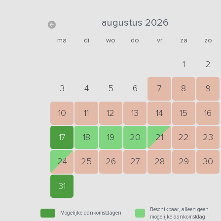
augustus 2026
ma
di
wo
do
vr
za
zo
1
2
3
4
5
6
7
8
9
10
11
12
13
14
15
16
17
18
19
20
21
22
23
24
25
26
27
28
29
30
31
Beschikbaar, alleen geen
Mogelijke aankomstdagen
mogelijke aankomstdag