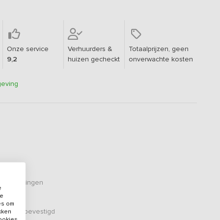
Onze service
Verhuurders &
Totaalprijzen, geen
9,2
huizen gecheckt
onverwachte kosten
geving
eoordelingen
e
de
es om
er zijn bevestigd
ikken
cookies