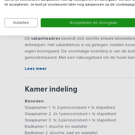
te accepteren. Je kunt je voorkeuren later nog aanpassen op de cookiepagi
Instellen
Accepteren en doorgaan
Beschrijving
Dit
vakantieadres
bevindt zich slechts enkele kilometer
Antwerpen. Het vakantiehuis is vrij gelegen, midden tuss
eigen boomgaard. De voormalige boerderij is van de buit
gemoderniseerd. Met een natuurgebied om de hoek kan m
Lees meer
De grote woonkamer met lounge en ontspanningshoek vangt
samen te komen. Er zijn verschillende spellen te vinden,
volwassenen rustig bijpraten hoeven de kinderen zich du
Kamer indeling
met ovens, vaatwasser en inductiefornuis te vinden. Dine
Het vakantiehuis is voorzien van 8 slaapkamers, 4 badk
Beneden:
slaapkamers zijn voorzien van comfortabele bedden en v
Slaapkamer 1: 1x 2-persoonsbed + 1x stapelbed
staan.
Slaapkamer 2: 2x 1-persoonsbed + 1x stapelbed
Slaapkamer 3: 1x 2-persoonsbed + 1x stapelbed
In de tuin met boomgaard is het goed vertoeven. Hier is a
Badkamer 1: douche en wastafel
over verschillende picknicktafels en ligstoelen. Er zijn
Badkamer 2: douche, bad en wastafel