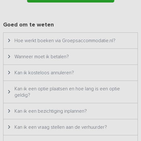
inloopdouche, toilet en wastafel, voor een rustig moment bij het
starten en eindigen van de dag.
Buiten
Goed om te weten
Op het terras van de accommodatie kun je heerlijk genieten van
een weids uitzicht over de landerijen. Door de locatie op de grens
Hoe werkt boeken via Groepsaccommodatie.nl?
van Overijssel en Friesland kun je uitstapjes maken naar de
pittoreske Zuiderzeedorpjes, een bezoek brengen aan het
schitterende Giethoorn of het Woudagemaal (Unesco
Wanneer moet ik betalen?
werelderfgoed), of met een boot of kano Nationaal Park
Weerribben-Wieden ontdekken.
Kan ik kosteloos annuleren?
Kan ik een optie plaatsen en hoe lang is een optie
geldig?
Kan ik een bezichtiging inplannen?
Kan ik een vraag stellen aan de verhuurder?