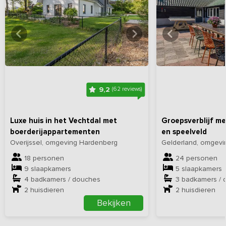
Bekijk
hier
alle foto's
Bekijk
hi
9,2
(62 reviews)
Luxe huis in het Vechtdal met
Groepsverblijf me
boerderijappartementen
en speelveld
Overijssel, omgeving Hardenberg
Gelderland, omgevi
18 personen
24 personen
9 slaapkamers
5 slaapkamers
4 badkamers / douches
3 badkamers / 
2
huisdieren
2
huisdieren
Bekijken