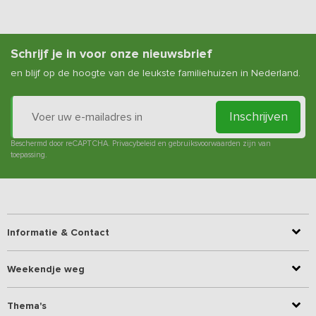
Schrijf je in voor onze nieuwsbrief
en blijf op de hoogte van de leukste familiehuizen in Nederland.
Inschrijven
Beschermd door reCAPTCHA.
Privacybeleid
en
gebruiksvoorwaarden
zijn van
toepassing.
Informatie & Contact
Weekendje weg
Thema's