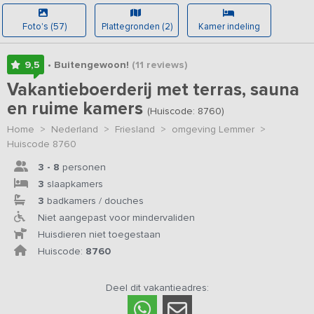
Foto's (57)
Plattegronden (2)
Kamer indeling
9,5
• Buitengewoon!
(11
reviews
)
Vakantieboerderij met terras, sauna
en ruime kamers
(Huiscode: 8760)
Home
>
Nederland
>
Friesland
>
omgeving Lemmer
>
Huiscode 8760
3 - 8
personen
3
slaapkamers
3
badkamers / douches
Niet aangepast voor mindervaliden
Huisdieren niet toegestaan
Huiscode:
8760
Deel dit vakantieadres: