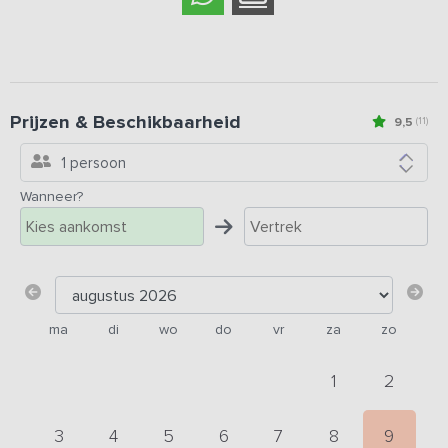
Prijzen & Beschikbaarheid
9,5
(11)
1 persoon
Wanneer?
ma
di
wo
do
vr
za
zo
1
2
3
4
5
6
7
8
9