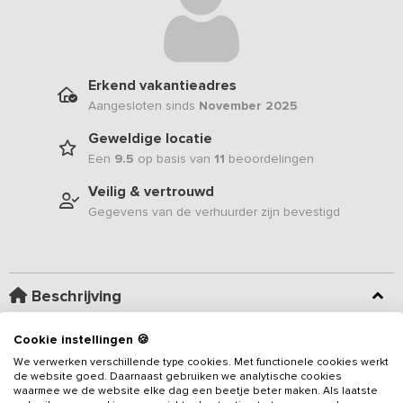
Erkend vakantieadres
Aangesloten sinds
November 2025
Geweldige locatie
Een
9.5
op basis van
11
beoordelingen
Veilig & vertrouwd
Gegevens van de verhuurder zijn bevestigd
Beschrijving
Cookie instellingen 🍪
Aan de rand van Friesland en Overijssel, omringd door weilanden
en oude dijken, staat, op een steenworp afstand van het
We verwerken verschillende type cookies. Met functionele cookies werkt
de website goed. Daarnaast gebruiken we analytische cookies
Kuinderbos, een verbouwde woonboerderij op een kleinschalige
waarmee we de website elke dag een beetje beter maken. Als laatste
camping. Dit vakantieadres bevindt zich in het achterste gedeelte