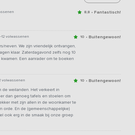
• Fantastisch!
assenen
8,8
-
• Buitengewoon!
n
12 volwassenen
10
/neven. We zijn vriendelijk ontvangen,
agen klaar. Zaterdagavond zelfs nog 10
t kwamen. Een aanrader om te boeken
• Buitengewoon!
2 volwassenen
10
n de weilanden. Het verkeert in
eer dan genoeg tafels en stoelen om
ekker met zijn allen in de woonkamer te
 in orde. En de (gemeenschappelijke)
iel ook erg in de smaak bij onze groep