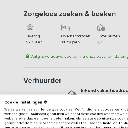
Zorgeloos zoeken & boeken
Ervaring
Overnachtingen
Onze huizen
>20 jaar
>1 miljoen
9,3
Veilig & vertrouwd boeken via onze beschermde om
Verhuurder
Erkend vakantieadres
Aangesloten sinds
2015
Cookie instellingen 🍪
Geweldige locatie
We verwerken verschillende type cookies. Met functionele cookies werkt d
Een
9.1
op basis van
17
be
website goed. Daarnaast gebruiken we analytische cookies waarmee we 
website elke dag een beetje beter maken. Als laatste gebruiken we cooki
gericht advertenties te tonen op andere websites. Door op 'Instellen' te kl
Veilig & vertrouwd
kun je je voorkeuren aanpassen. Klik op 'Accepteren en doorgaan' om alle 