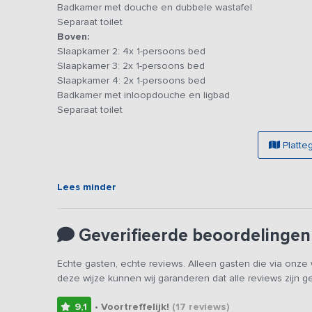
Op de begane grond vind je een 2-persoonskamer, een 
Badkamer met douche en dubbele wastafel
separaat toilet. Op de eerste verdieping bevinden zich
Separaat toilet
persoonskamers. Tevens is er boven een badkamer met in
Boven:
bij aankomst opgemaakt en het gehele pakket van bed-, ba
Slaapkamer 2: 4x 1-persoons bed
maken van de aanwezige wasmachine en droger.
Slaapkamer 3: 2x 1-persoons bed
Slaapkamer 4: 2x 1-persoons bed
De vakantiewoning heeft een privé terras met tuinmeubel
Badkamer met inloopdouche en ligbad
tegenover gelegen bos. Bij de vakantiewoning is voldoe
Separaat toilet
te spelen. Buiten is er een speeltuin met speeltoestelle
overdekte recreatieruimte voor alle gasten met sjoelbak, bi
Platte
en klein. De kinderen zijn lekker aan het tafelvoetballen ter
regenachtig weer is dit de ideale ruimte om warm en droo
Lees minder
Vanwege de rustige ligging wordt het vakantiehuis niet
35 jaar.
Geverifieerde beoordelingen
Echte gasten, echte reviews. Alleen gasten die via onz
deze wijze kunnen wij garanderen dat alle reviews zijn 
9,1
• Voortreffelijk!
(17
reviews
)