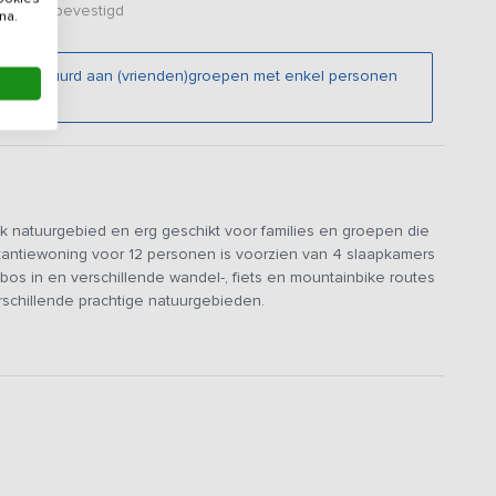
er zijn bevestigd
na.
niet verhuurd aan (vrienden)groepen met enkel personen
k natuurgebied en erg geschikt voor families en groepen die
kantiewoning voor 12 personen is voorzien van 4 slaapkamers
os in en verschillende wandel-, fiets en mountainbike routes
erschillende prachtige natuurgebieden.
e boerderij met hotelfaciliteiten, gedeeld buitenzwembad,
over een grote woonkamer met plavuizen, vloerverwarming,
r staat een grote hoekbank met LCD TV. In het ruime
e gehele groep kunt eten. De luxe keuken is van alle
n/oven, koelkast, vaatwasser, koffiezetapparaat en
ht op de tuin.