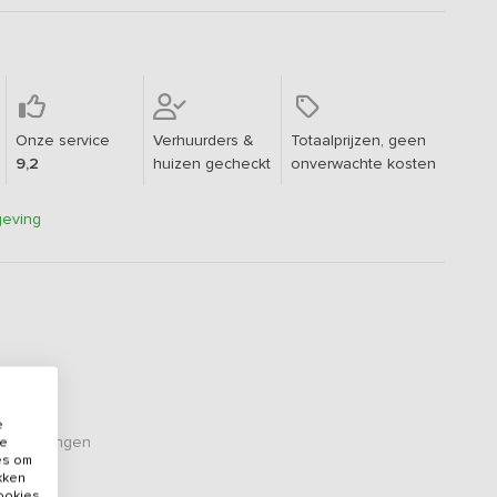
Onze service
Verhuurders &
Totaalprijzen, geen
9,2
huizen gecheckt
onverwachte kosten
geving
e
oordelingen
de
es om
ikken
cookies