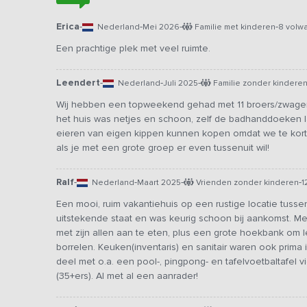
Erica
-
-
-
-
Nederland
Mei 2026
Familie met kinderen
8 volw
Een prachtige plek met veel ruimte.
Leendert
-
-
-
Nederland
Juli 2025
Familie zonder kindere
Wij hebben een topweekend gehad met 11 broers/zwagers
het huis was netjes en schoon, zelf de badhanddoeken l
eieren van eigen kippen kunnen kopen omdat we te kor
als je met een grote groep er even tussenuit wil!
Ralf
-
-
-
-
Nederland
Maart 2025
Vrienden zonder kinderen
1
Een mooi, ruim vakantiehuis op een rustige locatie tusse
uitstekende staat en was keurig schoon bij aankomst. M
met zijn allen aan te eten, plus een grote hoekbank om l
borrelen. Keuken(inventaris) en sanitair waren ook prima
deel met o.a. een pool-, pingpong- en tafelvoetbaltafel v
(35+ers). Al met al een aanrader!