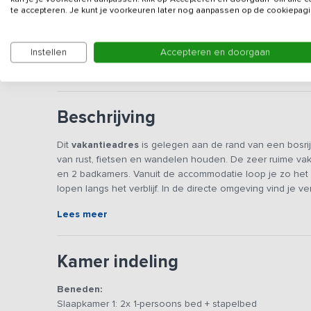
Gegevens van de verhuurd
te accepteren. Je kunt je voorkeuren later nog aanpassen op de cookiepagi
Vanwege de rustige ligging wordt het vakantiehuis 
Instellen
Accepteren en doorgaan
onder de 35 jaar.
Beschrijving
Dit
vakantieadres
is gelegen aan de rand van een bosrij
van rust, fietsen en wandelen houden. De zeer ruime va
en 2 badkamers. Vanuit de accommodatie loop je zo het b
lopen langs het verblijf. In de directe omgeving vind je v
Lees meer
De accommodatie is gelegen naast een prachtig verbouwd
Finse sauna en restaurant. De vakantiewoning beschikt 
houtkachel en serre. In de gezellig ingerichte woonkame
Kamer indeling
eetgedeelte staat een lange tafel waar je heerlijk met d
gemakken voorzien zoals een 4-pits gasfornuis, magnetro
Beneden:
waterkoker. In de serre staan 2 gezellige zitjes met uitzic
Slaapkamer 1: 2x 1-persoons bed + stapelbed