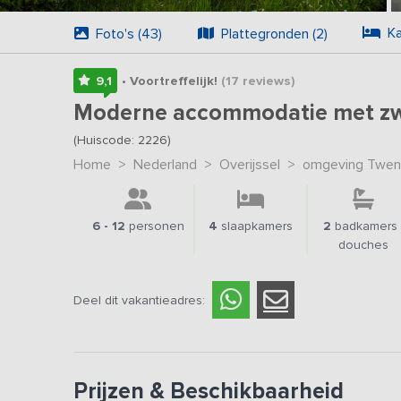
Ka
Foto's (43)
Plattegronden (2)
9,1
• Voortreffelijk!
(17
reviews
)
Moderne accommodatie met zw
(Huiscode: 2226)
Home
>
Nederland
>
Overijssel
>
omgeving Twen
6 - 12
personen
4
slaapkamers
2
badkamers 
douches
Deel dit vakantieadres:
Prijzen & Beschikbaarheid