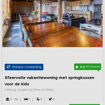
9,5
Virtuele rondleiding
(93 reviews)
Sfeervolle vakantiewoning met springkussen
voor de kids
Limburg, omgeving Peel en Maas
7 - 16
7
5
4