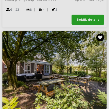
6 - 23
8
4
3
Bekijk details