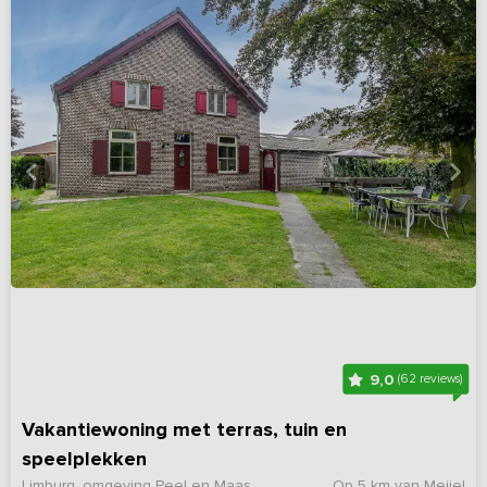
9,0
(62 reviews)
Vakantiewoning met terras, tuin en
speelplekken
Limburg, omgeving Peel en Maas
Op 5 km van Meijel