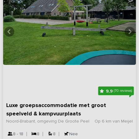
9,9
(70 reviews)
Luxe groepsaccommodatie met groot
speelveld & kampvuurplaats
Noord-Brabant, omgeving De Groote Peel
Op 6 km van Meijel
8 - 18
8
8
Nee