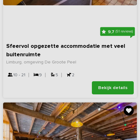
9,7
(51 reviews)
Sfeervol opgezette accommodatie met veel
buitenruimte
Limburg, omgeving De Groote Peel
10 - 21
9
5
2
Bekijk details