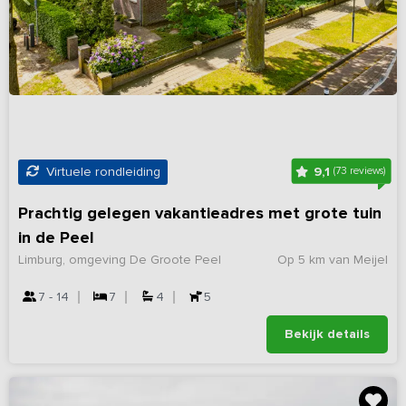
9,1
Virtuele rondleiding
(73 reviews)
Prachtig gelegen vakantieadres met grote tuin
in de Peel
Limburg, omgeving De Groote Peel
Op 5 km van Meijel
7 - 14
7
4
5
Bekijk details