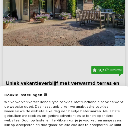
9,7
(74 reviews)
Uniek vakantieverblijf met verwarmd terras en
royale tuin
Cookie instellingen 🍪
Limburg, omgeving Peel en Maas
Op 4 km van Meijel
We verwerken verschillende type cookies. Met functionele cookies werkt
de website goed. Daarnaast gebruiken we analytische cookies
4 - 9
5
2
Nee
waarmee we de website elke dag een beetje beter maken. Als laatste
gebruiken we cookies om gericht advertenties te tonen op andere
websites. Door op 'Instellen' te klikken kun je je voorkeuren aanpassen.
Bekijk details
Klik op 'Accepteren en doorgaan' om alle cookies te accepteren. Je kunt