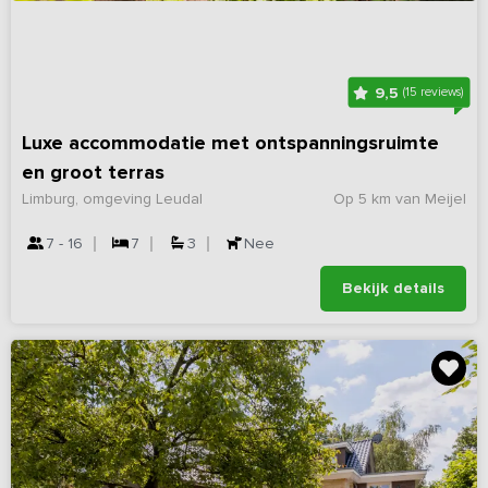
9,5
(15 reviews)
Luxe accommodatie met ontspanningsruimte
en groot terras
Limburg, omgeving Leudal
Op 5 km van Meijel
7 - 16
7
3
Nee
Bekijk details