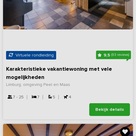
9,5
Virtuele rondleiding
(93 reviews)
Karakteristieke vakantiewoning met vele
mogelijkheden
Limburg, omgeving Peel en Maas
7 - 25
7
5
4
Bekijk details