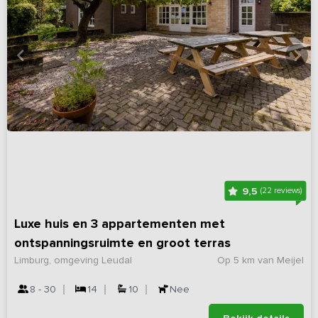
9,5
(22 reviews)
Luxe huis en 3 appartementen met
ontspanningsruimte en groot terras
Limburg, omgeving Leudal
Op 5 km van Meijel
8 - 30
14
10
Nee