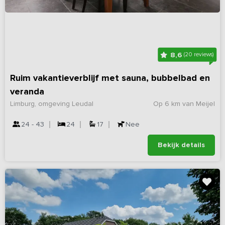
8,6
(20 reviews)
Ruim vakantieverblijf met sauna, bubbelbad en
veranda
Limburg, omgeving Leudal
Op 6 km van Meijel
24 - 43
24
17
Nee
Bekijk details