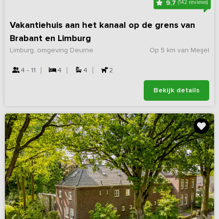
9,7
(142 reviews)
Vakantiehuis aan het kanaal op de grens van
Brabant en Limburg
Limburg, omgeving Deurne
Op 5 km van Meijel
4 - 11
4
4
2
Bekijk details