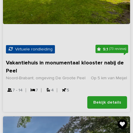
9,1
Virtuele rondleiding
(73 reviews)
Vakantiehuis in monumentaal klooster nabij de
Peel
Noord-Brabant, omgeving De Groote Peel
Op 5 km van Meijel
7 - 14
7
4
5
Bekijk details