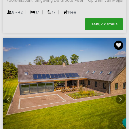
Noord-Brabant, omgeving De Groote Peel
Op 2 km van Meijel
8 - 42
17
17
Nee
Bekijk details