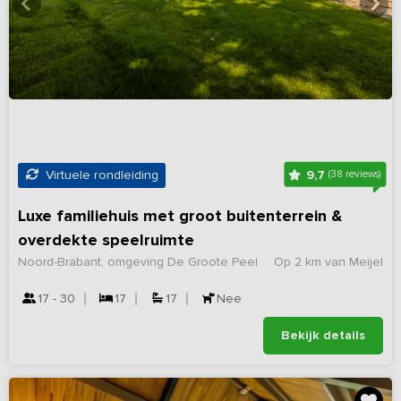
9,7
Virtuele rondleiding
(38 reviews)
Luxe familiehuis met groot buitenterrein &
overdekte speelruimte
Noord-Brabant, omgeving De Groote Peel
Op 2 km van Meijel
17 - 30
17
17
Nee
Bekijk details