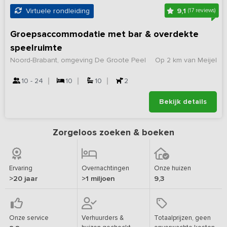
9,1
Virtuele rondleiding
(17 reviews)
Groepsaccommodatie met bar & overdekte
speelruimte
Noord-Brabant, omgeving De Groote Peel
Op 2 km van Meijel
10 - 24
10
10
2
Bekijk details
Zorgeloos zoeken & boeken
Ervaring
Overnachtingen
Onze huizen
>20 jaar
>1 miljoen
9,3
Onze service
Verhuurders &
Totaalprijzen, geen