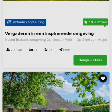
10
Virtuele rondleiding
(2 reviews)
Vergaderen in een inspirerende omgeving
Noord-Brabant, omgeving De Groote Peel
Op 2 km van Meijel
20 - 66
27
27
Nee
Bekijk details