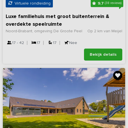
9,7
Virtuele rondleiding
(38 reviews)
Luxe familiehuis met groot buitenterrein &
overdekte speelruimte
Noord-Brabant, omgeving De Groote Peel
Op 2 km van Meijel
17 - 42
17
17
Nee
Bekijk details