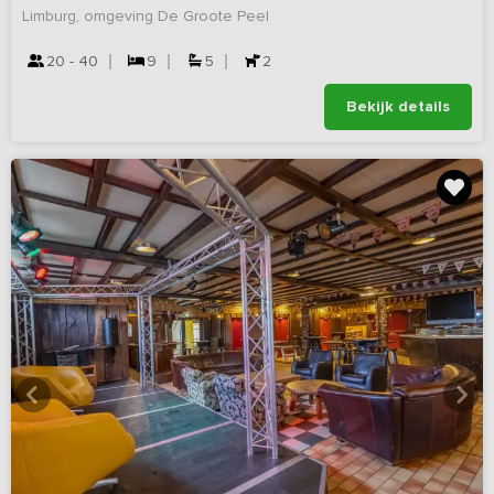
Limburg, omgeving De Groote Peel
20 - 40
9
5
2
Bekijk details