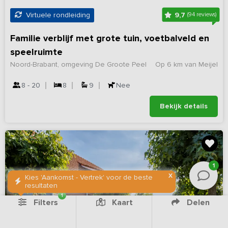
9,7
Virtuele rondleiding
(94 reviews)
Familie verblijf met grote tuin, voetbalveld en
speelruimte
Noord-Brabant, omgeving De Groote Peel
Op 6 km van Meijel
8 - 20
8
9
Nee
Bekijk details
1
X
Kies 'Aankomst - Vertrek' voor de beste
resultaten
1
Filters
Kaart
Delen