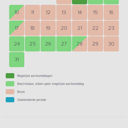
10
11
12
13
14
15
16
17
18
19
20
21
22
23
24
25
26
27
28
29
30
31
Mogelijke aankomstdagen
Beschikbaar, alleen geen mogelijke aankomstdag
Bezet
Geselecteerde periode