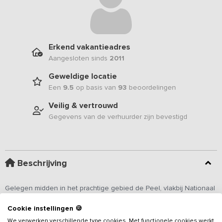
Erkend vakantieadres
Aangesloten sinds
2011
Geweldige locatie
Een
9.5
op basis van
93
beoordelingen
Veilig & vertrouwd
Gegevens van de verhuurder zijn bevestigd
Beschrijving
Gelegen midden in het prachtige gebied de Peel, vlakbij Nationaal
Park de Groote Peel, vind je dit gezellige
vakantieadres
. Een
Cookie instellingen 🍪
perfect uitgaanspunt om te wandelen, te fietsen en te genieten
van de omgeving. Met 7 slaapkamers, 5 luxe badkamers en een
We verwerken verschillende type cookies. Met functionele cookies werkt