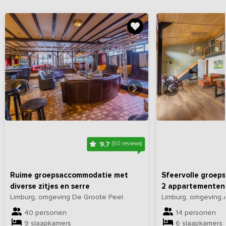
Bekijk
hier
alle foto's
Bekijk
hi
9,7
(50 reviews)
Ruime groepsaccommodatie met
Sfeervolle groep
diverse zitjes en serre
2 appartementen
Limburg, omgeving De Groote Peel
Limburg, omgeving 
40 personen
14 personen
9 slaapkamers
6 slaapkamers