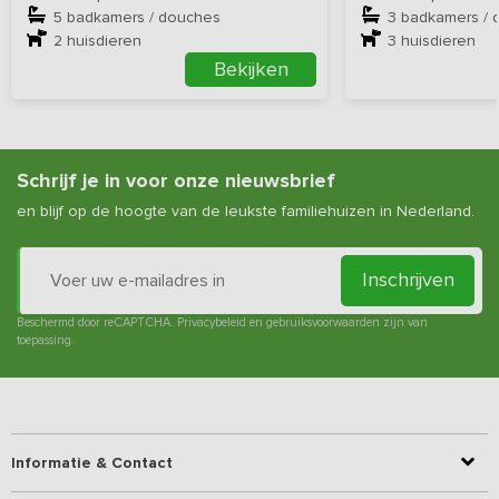
5 badkamers / douches
3 badkamers / 
2
huisdieren
3
huisdieren
Bekijken
Schrijf je in voor onze nieuwsbrief
en blijf op de hoogte van de leukste familiehuizen in Nederland.
Inschrijven
Beschermd door reCAPTCHA.
Privacybeleid
en
gebruiksvoorwaarden
zijn van
toepassing.
Informatie & Contact