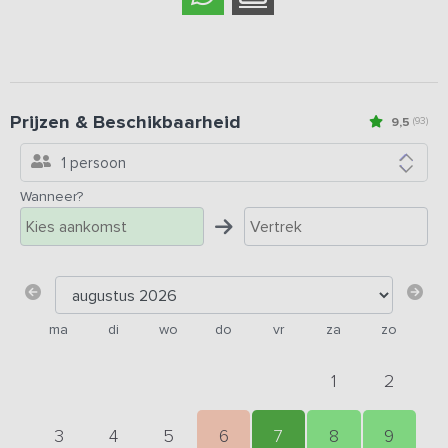
Prijzen & Beschikbaarheid
9,5
(93)
1 persoon
Wanneer?
ma
di
wo
do
vr
za
zo
1
2
3
4
5
6
7
8
9