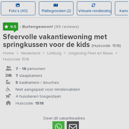
Foto's (40)
Plattegronden (2)
Virtuele rondleiding
Kamer
9,5
• Buitengewoon!
(93
reviews
)
Sfeervolle vakantiewoning met
springkussen voor de kids
(Huiscode: 1518)
Home
>
Nederland
>
Limburg
>
omgeving Peel en Maas
>
Huiscode 1518
7 - 16
personen
7
slaapkamers
5
badkamers / douches
Niet aangepast voor mindervaliden
4 huisdieren toegestaan
Huiscode:
1518
Deel dit vakantieadres: