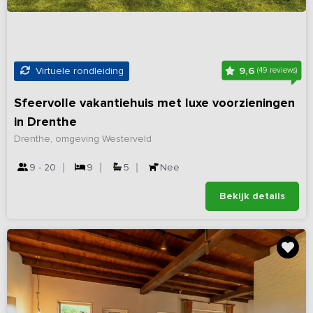
9,6
Virtuele rondleiding
(49 reviews)
Sfeervolle vakantiehuis met luxe voorzieningen
in Drenthe
Drenthe, omgeving Westerveld
9 - 20
9
5
Nee
Bekijk details