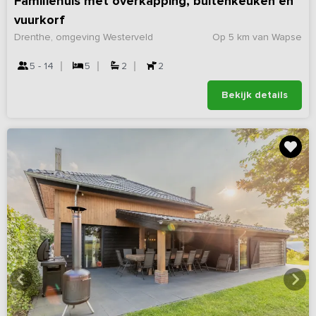
Familiehuis met overkapping, buitenkeuken en
vuurkorf
Drenthe, omgeving Westerveld
Op 5 km van Wapse
5 - 14
5
2
2
Bekijk details