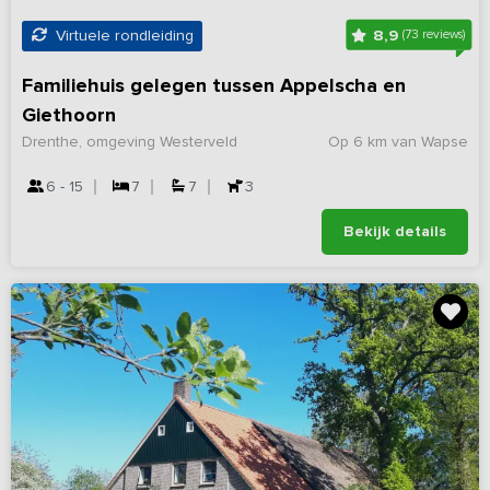
8,9
Virtuele rondleiding
(73 reviews)
Familiehuis gelegen tussen Appelscha en
Giethoorn
Drenthe, omgeving Westerveld
Op 6 km van Wapse
6 - 15
7
7
3
Bekijk details