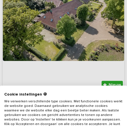
Nieuw
Cookie instellingen 🍪
Nieuw - Groepsverblijf met hottub en sauna
We verwerken verschillende type cookies. Met functionele cookies werkt
nabij Drents-Friese Wold
de website goed. Daarnaast gebruiken we analytische cookies
waarmee we de website elke dag een beetje beter maken. Als laatste
Drenthe, omgeving Drents- Friese Wold
Op 3 km van Wapse
gebruiken we cookies om gericht advertenties te tonen op andere
websites. Door op 'Instellen' te klikken kun je je voorkeuren aanpassen.
19 - 42
19
19
2
Klik op 'Accepteren en doorgaan' om alle cookies te accepteren. Je kunt