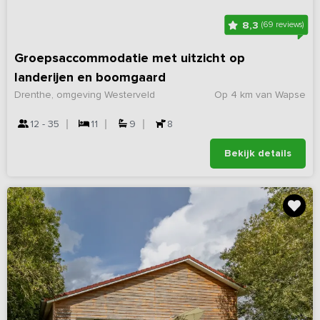
8,3
(69 reviews)
Groepsaccommodatie met uitzicht op
landerijen en boomgaard
Drenthe, omgeving Westerveld
Op 4 km van Wapse
12 - 35
11
9
8
Bekijk details