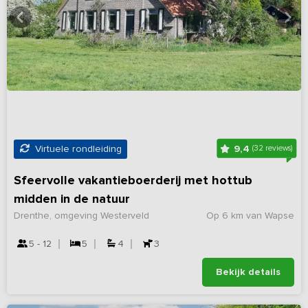
9,4
Virtuele rondleiding
(32 reviews)
Sfeervolle vakantieboerderij met hottub
midden in de natuur
Drenthe, omgeving Westerveld
Op 6 km van Wapse
5 - 12
5
4
3
Bekijk details