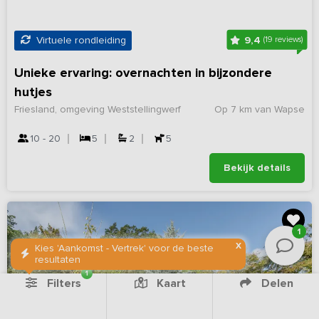
9,4
Virtuele rondleiding
(19 reviews)
Unieke ervaring: overnachten in bijzondere
hutjes
Friesland, omgeving Weststellingwerf
Op 7 km van Wapse
10 - 20
5
2
5
Bekijk details
1
X
Kies 'Aankomst - Vertrek' voor de beste
resultaten
1
Filters
Kaart
Delen