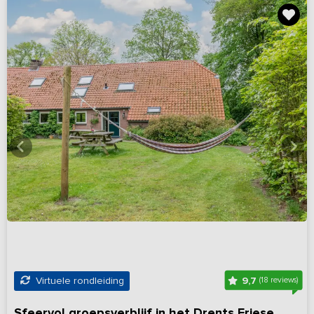
9,7
Virtuele rondleiding
(18 reviews)
Sfeervol groepsverblijf in het Drents Friese