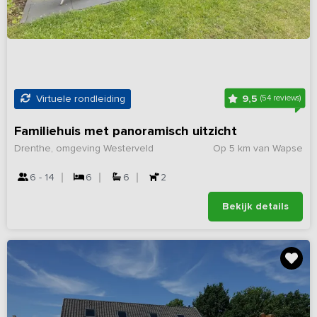
9,5
Virtuele rondleiding
(54 reviews)
Familiehuis met panoramisch uitzicht
Drenthe, omgeving Westerveld
Op 5 km van Wapse
6 - 14
6
6
2
Bekijk details