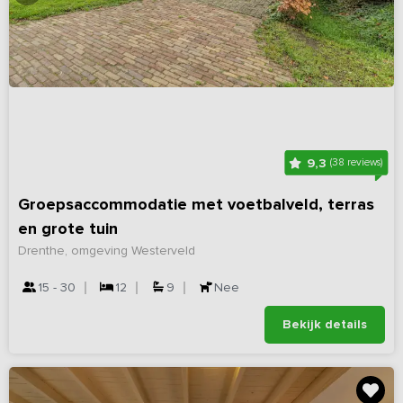
9,3
(38 reviews)
Groepsaccommodatie met voetbalveld, terras
en grote tuin
Drenthe, omgeving Westerveld
15 - 30
12
9
Nee
Bekijk details