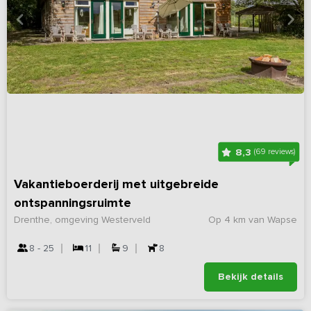
8,3
(69 reviews)
Vakantieboerderij met uitgebreide
ontspanningsruimte
Drenthe, omgeving Westerveld
Op 4 km van Wapse
8 - 25
11
9
8
Bekijk details