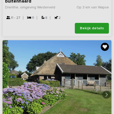
buitenhaard
Drenthe, omgeving Westerveld
Op 3 km van Wapse
11 - 27
11
8
2
Bekijk details