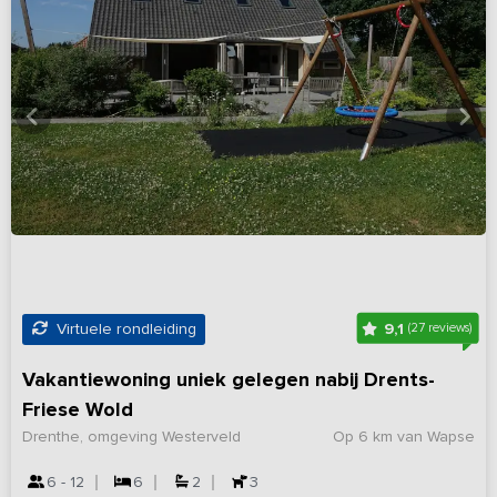
9,1
Virtuele rondleiding
(27 reviews)
Vakantiewoning uniek gelegen nabij Drents-
Friese Wold
Drenthe, omgeving Westerveld
Op 6 km van Wapse
6 - 12
6
2
3