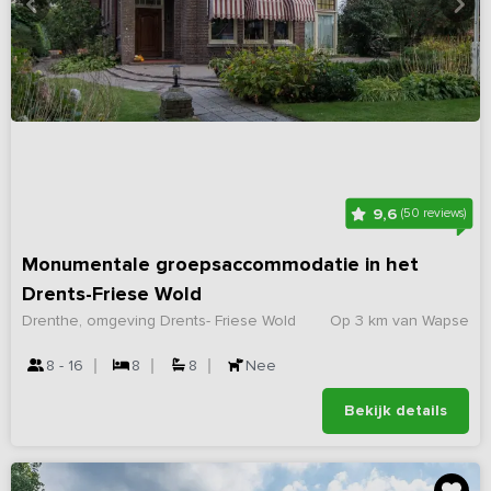
9,6
(50 reviews)
Monumentale groepsaccommodatie in het
Drents-Friese Wold
Drenthe, omgeving Drents- Friese Wold
Op 3 km van Wapse
8 - 16
8
8
Nee
Bekijk details