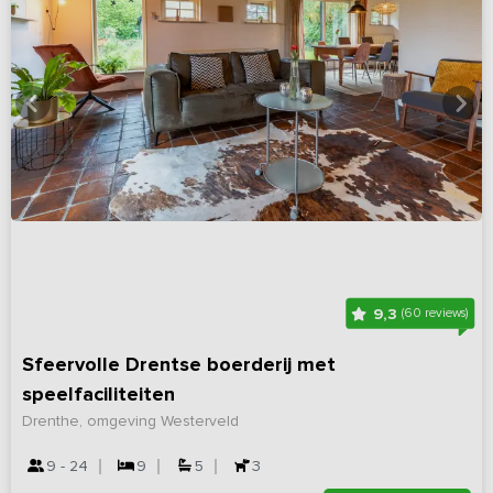
9,3
(60 reviews)
Sfeervolle Drentse boerderij met
speelfaciliteiten
Drenthe, omgeving Westerveld
9 - 24
9
5
3