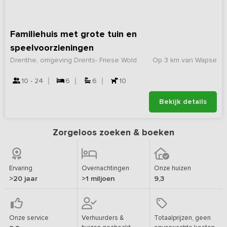
Familiehuis met grote tuin en
speelvoorzieningen
Drenthe, omgeving Drents- Friese Wold
Op 3 km van Wapse
10 - 24
6
6
10
Bekijk details
Zorgeloos zoeken & boeken
Ervaring
Overnachtingen
Onze huizen
>20 jaar
>1 miljoen
9,3
Onze service
Verhuurders &
Totaalprijzen, geen