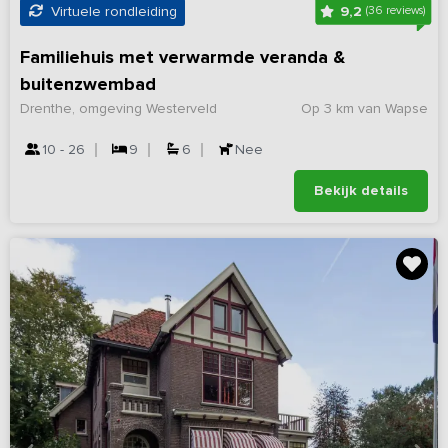
9,2
Virtuele rondleiding
(36 reviews)
Familiehuis met verwarmde veranda &
buitenzwembad
Drenthe, omgeving Westerveld
Op 3 km van Wapse
10 - 26
9
6
Nee
Bekijk details