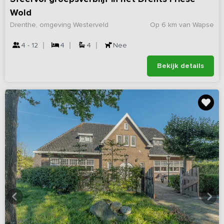
Wold
Drenthe, omgeving Westerveld
Op 6 km van Wapse
4 - 12
4
4
Nee
Bekijk details