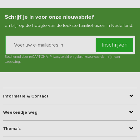
Schrijf je in voor onze nieuwsbrief
en blijf op de hoogte van de leukste familiehuizen in Nederland.
Inschrijven
Beschermd door reCAPTCHA.
Privacybeleid
en
gebruiksvoorwaarden
zijn van
toepassing.
Informatie & Contact
Weekendje weg
Thema's