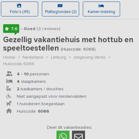
Foto's (45)
Plattegronden (2)
Kamer indeling
7,6
• Goed
(3
reviews
)
Gezellig vakantiehuis met hottub en
speeltoestellen
(Huiscode: 6066)
Home
>
Nederland
>
Limburg
>
omgeving Venlo
>
Huiscode 6066
4 - 10
personen
4
slaapkamers
2
badkamers / douches
Niet aangepast voor mindervaliden
1 huisdieren toegestaan
Huiscode:
6066
Deel dit vakantieadres: