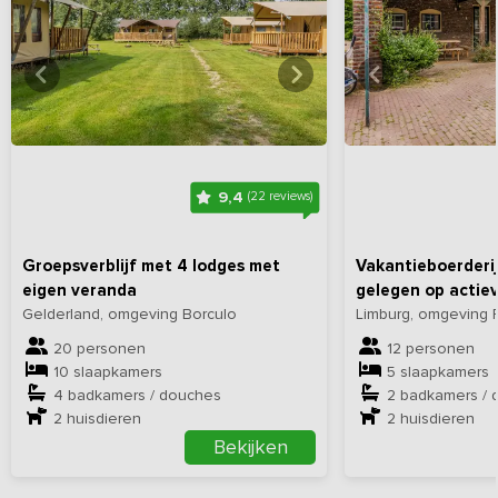
Bekijk
hier
alle foto's
Bekijk
hi
9,4
(22 reviews)
Groepsverblijf met 4 lodges met
Vakantieboerderij
eigen veranda
gelegen op actiev
Gelderland, omgeving Borculo
Limburg, omgeving
20 personen
12 personen
10 slaapkamers
5 slaapkamers
4 badkamers / douches
2 badkamers / 
2
huisdieren
2
huisdieren
Bekijken