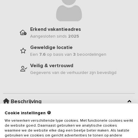
Erkend vakantieadres
Aangesloten sinds
2025
Geweldige locatie
Een
7.6
op basis van
3
beoordelingen
Veilig & vertrouwd
Gegevens van de verhuurder zijn bevestigd
Beschrijving
Cookie instellingen 🍪
Landelijk gelegen in een eeuwenoude carréboerderij op een
We verwerken verschillende type cookies. Met functionele cookies werkt
steenworp afstand van de oevers van de Maas, bevindt zich dit
de website goed. Daarnaast gebruiken we analytische cookies
sfeervolle en huiselijke
vakantieadres
voor 10 personen. Met 4
waarmee we de website elke dag een beetje beter maken. Als laatste
gebruiken we cookies om gericht advertenties te tonen op andere
slaapkamers, een ruime woonkamer met open keuken en een