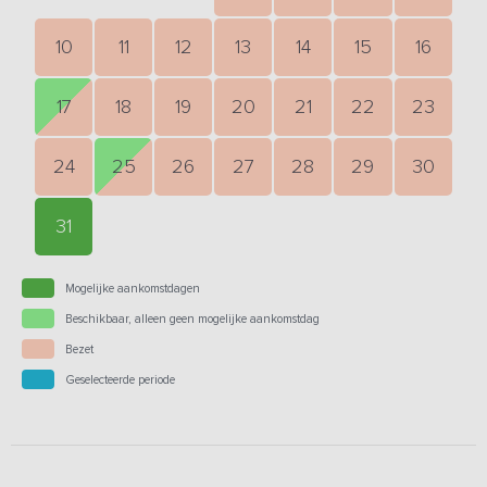
10
11
12
13
14
15
16
17
18
19
20
21
22
23
24
25
26
27
28
29
30
31
Mogelijke aankomstdagen
Beschikbaar, alleen geen mogelijke aankomstdag
Bezet
Geselecteerde periode