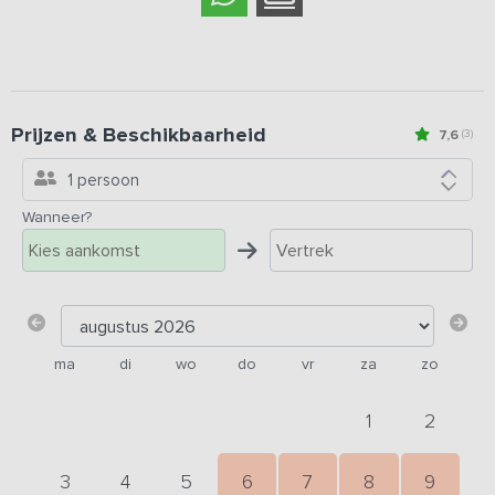
Prijzen & Beschikbaarheid
7,6
(3)
1 persoon
Wanneer?
ma
di
wo
do
vr
za
zo
1
2
3
4
5
6
7
8
9