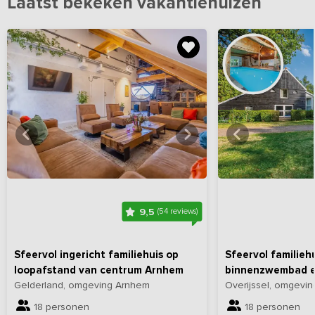
Laatst bekeken vakantiehuizen
Bekijk
hier
alle foto's
Bekijk
hi
9,5
(54 reviews)
Sfeervol ingericht familiehuis op
Sfeervol familieh
loopafstand van centrum Arnhem
binnenzwembad e
Gelderland, omgeving Arnhem
Overijssel, omgevi
18 personen
18 personen