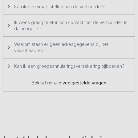
buiten en in het bos spelen.
Kan ik een vraag stellen aan de verhuurder?
Bijzonderheden:
Dit vakantieadres is zowel voor kleine als
grotere groepen geschikt en staat daarom twee keer op ons
Ik wens graag telefonisch contact met de verhuurder. Is
platform. Het betreft hetzelfde vakantieadres met dezelfde foto's
dat mogelijk?
& prijzen en wordt dus ook altijd aan één groep tegelijk verhuurd.
Waarom staan er geen adresgegevens bij het
vakantieadres?
Kan ik een groepsannuleringsverzekering bijboeken?
Bekijk hier
alle veelgestelde vragen