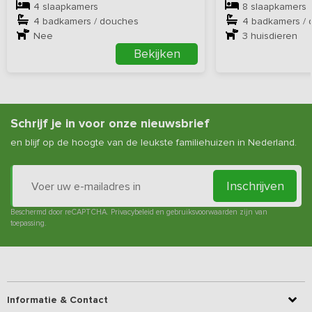
4 slaapkamers
8 slaapkamers
4 badkamers / douches
4 badkamers /
Nee
3
huisdieren
Bekijken
Schrijf je in voor onze nieuwsbrief
en blijf op de hoogte van de leukste familiehuizen in Nederland.
Inschrijven
Beschermd door reCAPTCHA.
Privacybeleid
en
gebruiksvoorwaarden
zijn van
toepassing.
Informatie & Contact