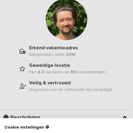
Erkend vakantieadres
Aangesloten sinds
2016
Geweldige locatie
Een
8.3
op basis van
69
beoordelingen
Veilig & vertrouwd
Gegevens van de verhuurder zijn bevestigd
Beschrijving
Cookie instellingen 🍪
Gelegen aan een doodlopend weggetje op een 9 ha. groot