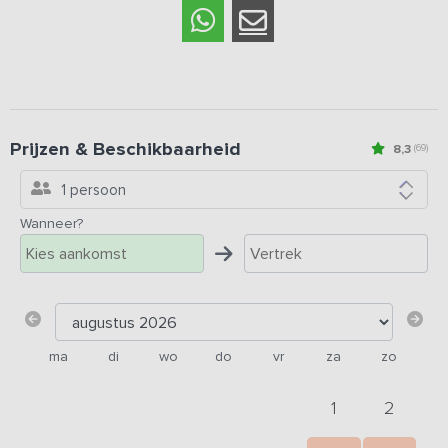
Prijzen & Beschikbaarheid
8,3
(69)
1 persoon
Wanneer?
ma
di
wo
do
vr
za
zo
1
2