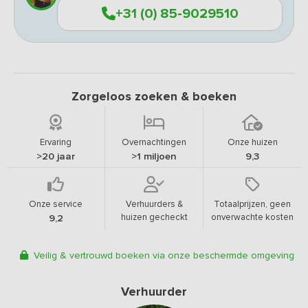
+31 (0) 85-9029510
Zorgeloos zoeken & boeken
Ervaring
Overnachtingen
Onze huizen
>20 jaar
>1 miljoen
9,3
Onze service
Verhuurders &
Totaalprijzen, geen
huizen gecheckt
onverwachte kosten
9,2
Veilig & vertrouwd boeken via onze beschermde omgeving
Verhuurder