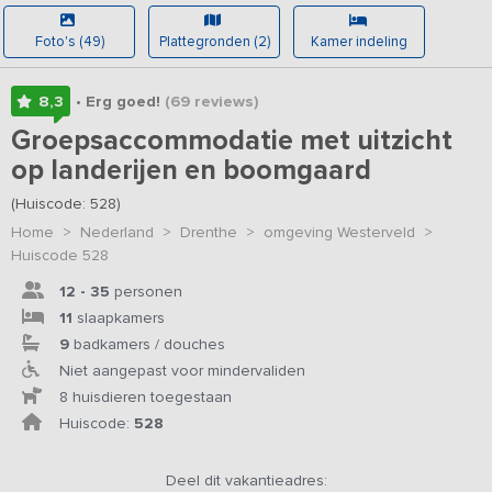
Foto's (49)
Plattegronden (2)
Kamer indeling
8,3
• Erg goed!
(69
reviews
)
Groepsaccommodatie met uitzicht
op landerijen en boomgaard
(Huiscode: 528)
Home
>
Nederland
>
Drenthe
>
omgeving Westerveld
>
Huiscode 528
12 - 35
personen
11
slaapkamers
9
badkamers / douches
Niet aangepast voor mindervaliden
8 huisdieren toegestaan
Huiscode:
528
Deel dit vakantieadres: