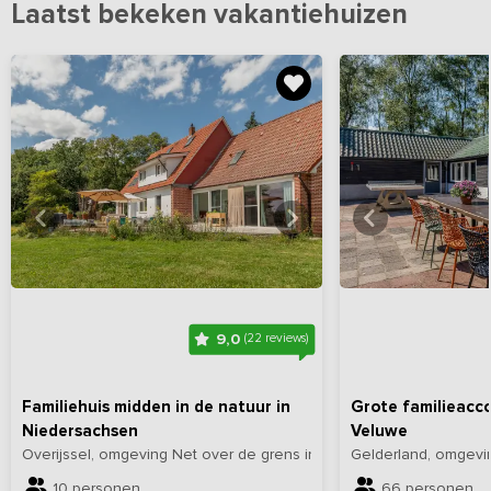
Laatst bekeken vakantiehuizen
Bekijk
hier
alle foto's
Bekijk
hi
9,0
(22 reviews)
Familiehuis midden in de natuur in
Grote familieacc
Niedersachsen
Veluwe
Overijssel, omgeving Net over de grens in Duitsland
Gelderland, omgevi
10 personen
66 personen