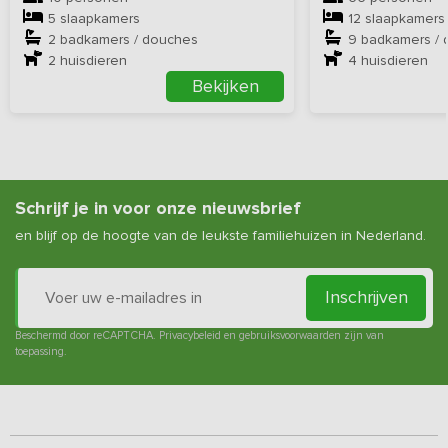
5 slaapkamers
12 slaapkamers
2 badkamers / douches
9 badkamers /
2
huisdieren
4
huisdieren
Bekijken
Schrijf je in voor onze nieuwsbrief
en blijf op de hoogte van de leukste familiehuizen in Nederland.
Inschrijven
Beschermd door reCAPTCHA.
Privacybeleid
en
gebruiksvoorwaarden
zijn van
toepassing.