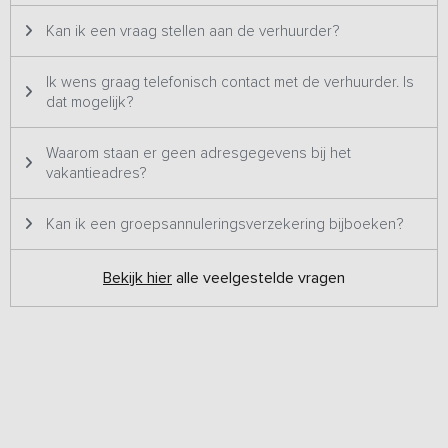
Kan ik een vraag stellen aan de verhuurder?
Opmerking:
Gezien de ligging midden in het dorp, wordt de
accommodatie niet verhuurd aan luidruchtige groepen met enkel
personen onder de 35 jaar.
Ik wens graag telefonisch contact met de verhuurder. Is
dat mogelijk?
Waarom staan er geen adresgegevens bij het
vakantieadres?
Kan ik een groepsannuleringsverzekering bijboeken?
Bekijk hier
alle veelgestelde vragen