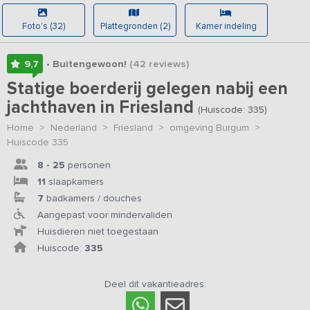
Foto's (32)
Plattegronden (2)
Kamer indeling
9,7
• Buitengewoon!
(42
reviews
)
Statige boerderij gelegen nabij een
jachthaven in Friesland
(Huiscode: 335)
Home
>
Nederland
>
Friesland
>
omgeving Burgum
>
Huiscode 335
8 - 25
personen
11
slaapkamers
7
badkamers / douches
Aangepast voor mindervaliden
Huisdieren niet toegestaan
Huiscode:
335
Deel dit vakantieadres: