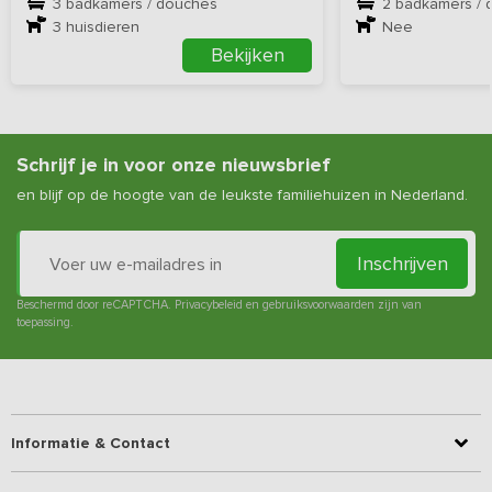
3 badkamers / douches
2 badkamers / 
3
huisdieren
Nee
Bekijken
Schrijf je in voor onze nieuwsbrief
en blijf op de hoogte van de leukste familiehuizen in Nederland.
Inschrijven
Beschermd door reCAPTCHA.
Privacybeleid
en
gebruiksvoorwaarden
zijn van
toepassing.
Informatie & Contact