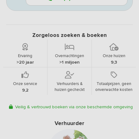
Zorgeloos zoeken & boeken
Ervaring
Overnachtingen
Onze huizen
>20 jaar
>1 miljoen
9,3
Onze service
Verhuurders &
Totaalprijzen, geen
huizen gecheckt
onverwachte kosten
9,2
Veilig & vertrouwd boeken via onze beschermde omgeving
Verhuurder