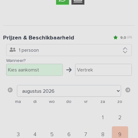
Prijzen & Beschikbaarheid
9,0
(20)
1 persoon
Wanneer?
ma
di
wo
do
vr
za
zo
1
2
3
4
5
6
7
8
9