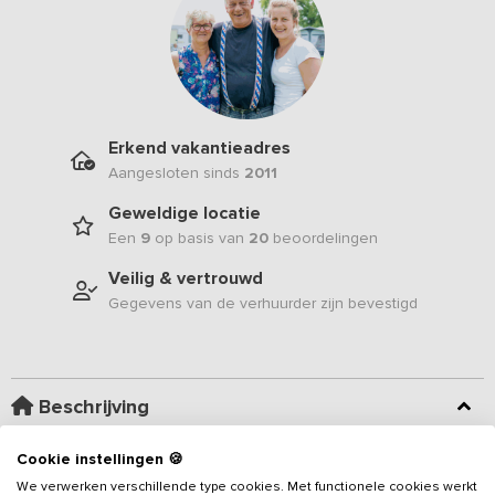
Erkend vakantieadres
Aangesloten sinds
2011
Geweldige locatie
Een
9
op basis van
20
beoordelingen
Veilig & vertrouwd
Gegevens van de verhuurder zijn bevestigd
Beschrijving
Cookie instellingen 🍪
Wil je in volle glorie genieten van de groene weilanden, grazende
koeien, schone lucht en prachtige vergezichten? Deze ruime
We verwerken verschillende type cookies. Met functionele cookies werkt