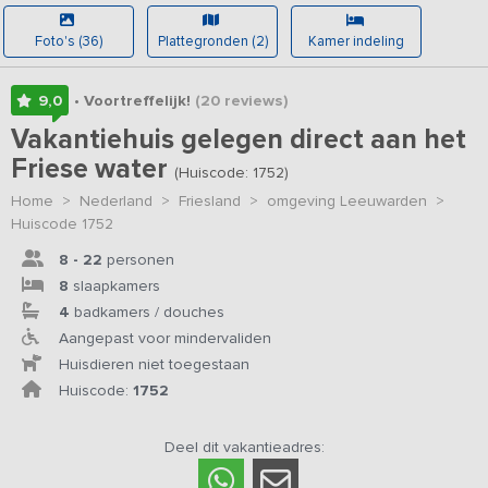
Foto's (36)
Plattegronden (2)
Kamer indeling
9,0
• Voortreffelijk!
(20
reviews
)
Vakantiehuis gelegen direct aan het
Friese water
(Huiscode: 1752)
Home
>
Nederland
>
Friesland
>
omgeving Leeuwarden
>
Huiscode 1752
8 - 22
personen
8
slaapkamers
4
badkamers / douches
Aangepast voor mindervaliden
Huisdieren niet toegestaan
Huiscode:
1752
Deel dit vakantieadres: