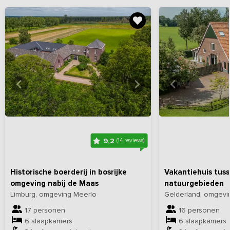
Bekijk
hier
alle foto's
Bekijk
hi
9,2
(14 reviews)
Historische boerderij in bosrijke
Vakantiehuis tuss
omgeving nabij de Maas
natuurgebieden
Limburg, omgeving Meerlo
Gelderland, omgevin
17 personen
16 personen
6 slaapkamers
6 slaapkamers