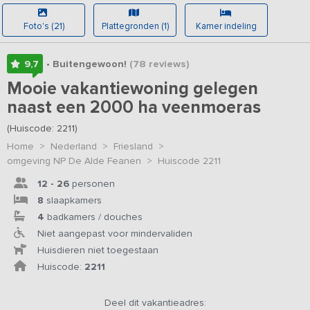
Foto's (21)
Plattegronden (1)
Kamer indeling
9,7
• Buitengewoon!
(78
reviews
)
Mooie vakantiewoning gelegen
naast een 2000 ha veenmoeras
(Huiscode: 2211)
Home
>
Nederland
>
Friesland
>
omgeving NP De Alde Feanen
>
Huiscode 2211
12 - 26
personen
8
slaapkamers
4
badkamers / douches
Niet aangepast voor mindervaliden
Huisdieren niet toegestaan
Huiscode:
2211
Deel dit vakantieadres: