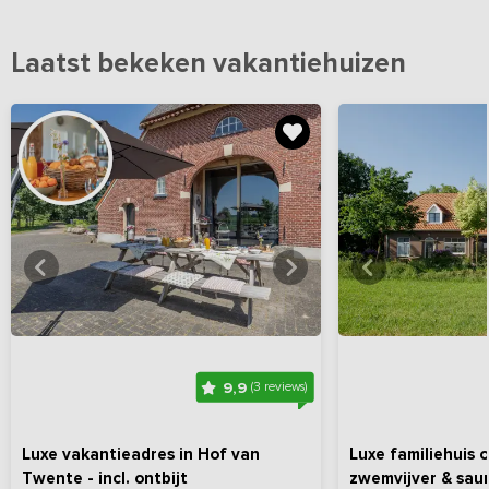
Laatst bekeken vakantiehuizen
Bekijk
hier
alle foto's
Bekijk
hi
9,9
(3 reviews)
Luxe vakantieadres in Hof van
Luxe familiehuis 
Twente - incl. ontbijt
zwemvijver & sau