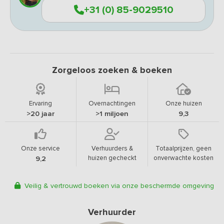
+31 (0) 85-9029510
Zorgeloos zoeken & boeken
Ervaring
Overnachtingen
Onze huizen
>20 jaar
>1 miljoen
9,3
Onze service
Verhuurders &
Totaalprijzen, geen
huizen gecheckt
onverwachte kosten
9,2
Veilig & vertrouwd boeken via onze beschermde omgeving
Verhuurder