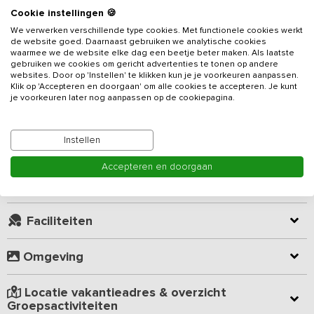
Beschrijving
Cookie instellingen 🍪
We verwerken verschillende type cookies. Met functionele cookies werkt
Dit
vakantieadres
is uniek gelegen aan een doodlopend
de website goed. Daarnaast gebruiken we analytische cookies
weggetje grenzend aan Nationaal Park De Alde Feanen. Via een
waarmee we de website elke dag een beetje beter maken. Als laatste
gebruiken we cookies om gericht advertenties te tonen op andere
lange oprit met zilverberken en eiken kom je bij het vakantiehuis.
websites. Door op 'Instellen' te klikken kun je je voorkeuren aanpassen.
Je kijkt uit over een schitterend 2000 ha groot laagveenmoeras
Klik op 'Accepteren en doorgaan' om alle cookies te accepteren. Je kunt
bestaande uit meren, petgaten, rietlanden, ruigten, struwelen en
je voorkeuren later nog aanpassen op de cookiepagina.
Lees meer
moerasbossen.
De accommodatie is zeer geschikt voor families en
Instellen
Kamer indeling
vriendengroepen die van rust, ruimte en een schitterende
Accepteren en doorgaan
omgeving houden. Je beschikt over 26 bedden verdeeld over 8
slaapkamers. De accommodatie is volledig op de begane grond
Geverifieerde beoordelingen
gelegen en beschikt over een gezellige leefruimte waar
gezamenlijk gegeten kan worden. De moderne keuken is van vele
Faciliteiten
gemakken voorzien zoals 8-pits gasfornuis en oven. Aan de bar is
het 's avonds lekker vertoeven onder het genot van een wijntje.
Omgeving
Op het terrein zelf is er voor de kinderen van alles te doen. Zo
hebben we een speelveld waar de kinderen kunnen spelen, terwijl
Locatie vakantieadres & overzicht
u geniet van de zon. Ook kunnen ze een balletje trappen,
Groepsactiviteiten