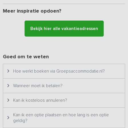
volleyballen, badmintonnen of op de skelter rijden. In de
gezamenlijke ruimte staat een voetbaltafel. Daarnaast zijn er
Meer inspiratie opdoen?
mogelijkheden om te barbecueën.
Dit vakantieadres is zowel voor kleine als grotere groepen
Bekijk hier alle vakantieadressen
geschikt en staat daarom twee keer op ons platform. Het
betreft hetzelfde vakantieadres met dezelfde foto's & prijzen
en wordt dus ook altijd aan één groep tegelijk verhuurd.
Goed om te weten
Hoe werkt boeken via Groepsaccommodatie.nl?
Wanneer moet ik betalen?
Kan ik kosteloos annuleren?
Kan ik een optie plaatsen en hoe lang is een optie
geldig?