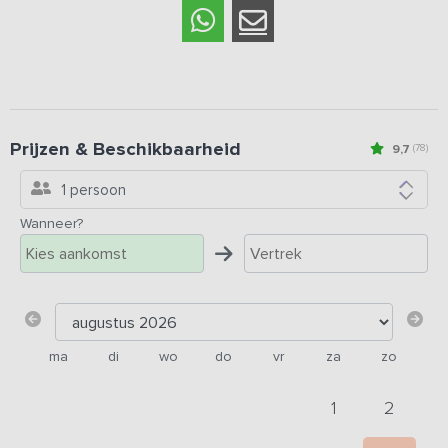
Prijzen & Beschikbaarheid
9,7
(78)
1 persoon
Wanneer?
ma
di
wo
do
vr
za
zo
1
2