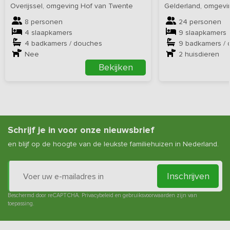
Overijssel, omgeving Hof van Twente
Gelderland, omgevin
8 personen
24 personen
4 slaapkamers
9 slaapkamers
4 badkamers / douches
9 badkamers /
Nee
2
huisdieren
Bekijken
Schrijf je in voor onze nieuwsbrief
en blijf op de hoogte van de leukste familiehuizen in Nederland.
Inschrijven
Beschermd door reCAPTCHA.
Privacybeleid
en
gebruiksvoorwaarden
zijn van
toepassing.