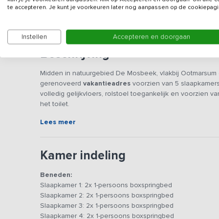
Gegevens van de verhuurd
te accepteren. Je kunt je voorkeuren later nog aanpassen op de cookiepagi
Instellen
Accepteren en doorgaan
Beschrijving
Midden in natuurgebied De Mosbeek, vlakbij Ootmarsum 
gerenoveerd
vakantieadres
voorzien van 5 slaapkamers
volledig gelijkvloers, rolstoel toegankelijk en voorzien
het toilet.
Lees meer
De vakantieboerderij heeft een gezellige woonkamer met
open keuken en extra TV kun je heerlijk gezamenlijk eten
TV kun je gebruik maken van internet (Netflix etc.). De k
Kamer indeling
koelkast, combi-magnetron, oven en vaatwasser. Bij aan
keukenlinnen klaar.
Beneden:
Slaapkamer 1: 2x 1-persoons boxspringbed
Buiten geniet je van een ruime tuin met overdekt terras m
Slaapkamer 2: 2x 1-persoons boxspringbed
jong tot oud vermaken zich prima in de overdekte speels
Slaapkamer 3: 2x 1-persoons boxspringbed
skelters, schommel, glijbaan, ringen en een grasveld va
Slaapkamer 4: 2x 1-persoons boxspringbed
spelen, darten, knutselen, tekenen en spelen met speel