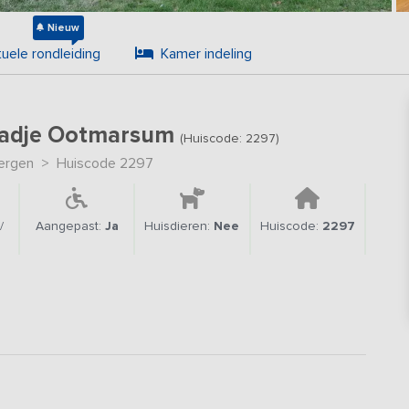
Nieuw
tuele rondleiding
Kamer indeling
stadje Ootmarsum
(Huiscode: 2297)
ergen
>
Huiscode 2297
/
Aangepast:
Ja
Huisdieren:
Nee
Huiscode:
2297