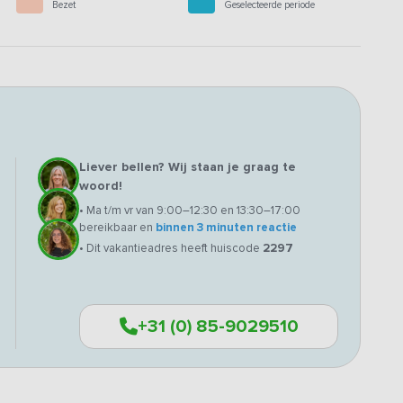
Bezet
Geselecteerde periode
Liever bellen? Wij staan je graag te
woord!
• Ma t/m vr van 9:00–12:30 en 13:30–17:00
bereikbaar en
binnen 3 minuten reactie
• Dit vakantieadres heeft huiscode
2297
+31 (0) 85-9029510