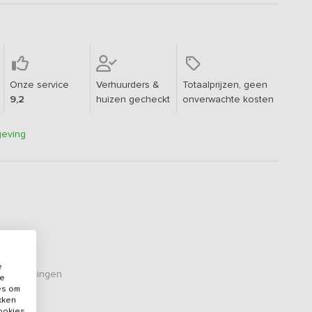
Onze service
Verhuurders &
Totaalprijzen, geen
9,2
huizen gecheckt
onverwachte kosten
geving
e
eoordelingen
de
es om
ikken
cookies