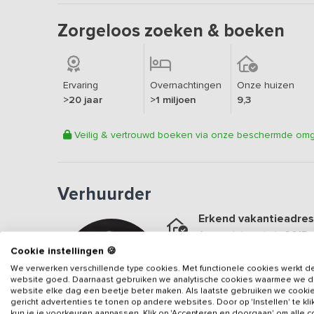
Zorgeloos zoeken & boeken
Ervaring
Overnachtingen
Onze huizen
>20 jaar
>1 miljoen
9,3
Veilig & vertrouwd boeken via onze beschermde om
Verhuurder
Erkend vakantieadres
Aangesloten sinds
2015
Cookie instellingen 🍪
Geweldige locatie
We verwerken verschillende type cookies. Met functionele cookies werkt d
Een
9.6
op basis van
88
b
website goed. Daarnaast gebruiken we analytische cookies waarmee we 
website elke dag een beetje beter maken. Als laatste gebruiken we cooki
Veilig & vertrouwd
gericht advertenties te tonen op andere websites. Door op 'Instellen' te kl
kun je je voorkeuren aanpassen. Klik op 'Accepteren en doorgaan' om alle 