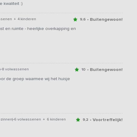
kwaliteit :)
• Buitengewoon!
ssenen + 4 kinderen
9,6
ust en ruimte - heerlijke overkapping en
-
• Buitengewoon!
n
8 volwassenen
10
voor de groep waarmee wij het huisje
-
• Voortreffelijk!
zinnen)
6 volwassenen + 6 kinderen
9,2