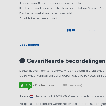
Slaapkamer 5: 4x 1-persoons boxspringbed
fietsverhuur en mogelijkheden met het openbaar vervoer
Badkamer met aangepaste douche, toilet en 2 wastafels
van de vakantieboerderij.
Badkamer met douche en wastafel
Apart toilet en een urinoir
Het prachtige Twentse landschap nodigt uit tot het mak
bezoek aan Ootmarsum niet ontbreken. Het pittoreske sta
kunstliefhebbers. De vakantieboerderij biedt de ideale i
Plattegronden (1)
in volledige rust en alle moois wat de regio Twente nog 
Lees minder
Geverifieerde beoordelingen
Echte gasten, echte reviews. Alleen gasten die via onz
deze wijze kunnen wij garanderen dat alle reviews zijn 
9,6
• Buitengewoon!
(88
reviews
)
Tessa
-
-
-
-
Nederland
Juli 2026
Vrienden zonder kinderen
1
zo fijn: alle faciliteiten waren helemaal in orde, super fi