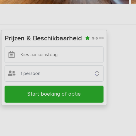
Prijzen & Beschikbaarheid
9,6
(88)
1 persoon
Start boeking of optie