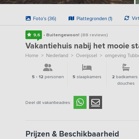
Vir
Foto's (36)
Plattegronden (1)
9,6
• Buitengewoon!
(88
reviews
)
Vakantiehuis nabij het mooie 
Home
>
Nederland
>
Overijssel
>
omgeving Tubb
5 - 12
personen
5
slaapkamers
2
badkamers 
douches
Deel dit vakantieadres:
Prijzen & Beschikbaarheid