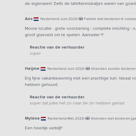
de eigenaren! Zelfs de tafeltennisbatjes waren van goede 
Ans
-
-
-
-
Nederland
Juni 2026
Familie met kinderen
6 volwa
Mooie locatie , grote voorziening - complete inrichting - r
groot grasveld om te spelen. Aanrader !!!
Reactie van de verhuurder
super
Heijme
-
-
-
Nederland
Juni 2026
Vrienden zonder kindere
Erg fijne vakantiewoning met een prachtige tuin. Ideaal 
hebben gehuurd.
Reactie van de verhuurder
super dat jullie het zo naar de zin hebben gehad
Mylène
-
-
-
Nederland
Mei 2026
Vrienden met kinderen (ge
Een heerlijk verblijf!