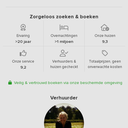
Zorgeloos zoeken & boeken
Ervaring
Overnachtingen
Onze huizen
>20 jaar
>1 miljoen
9,3
Onze service
Verhuurders &
Totaalprijzen, geen
huizen gecheckt
onverwachte kosten
9,2
Veilig & vertrouwd boeken via onze beschermde omgeving
Verhuurder