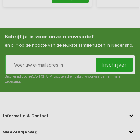
Schrijf je in voor onze nieuwsbrief
en blijf op de hoogte van de leukste familiehuizen in Nederland.
Inschrijven
Beschermd door reCAPTCHA.
Privacybeleid
en
gebruiksvoorwaarden
zijn van
toepassing.
Informatie & Contact
Weekendje weg