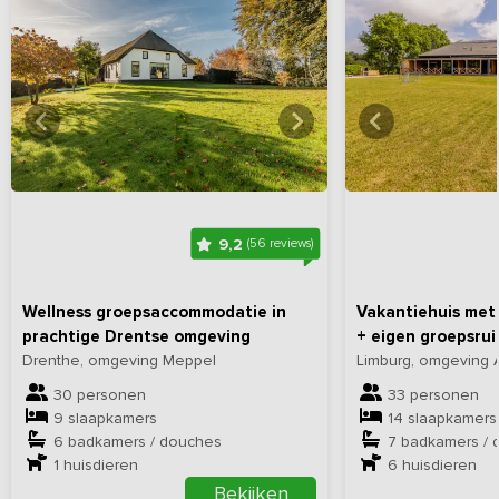
Bekijk
hier
alle foto's
Bekijk
hi
9,2
(56 reviews)
Wellness groepsaccommodatie in
Vakantiehuis met
prachtige Drentse omgeving
+ eigen groepsru
Drenthe, omgeving Meppel
Limburg, omgeving 
30 personen
33 personen
9 slaapkamers
14 slaapkamers
6 badkamers / douches
7 badkamers / 
1
huisdieren
6
huisdieren
Bekijken