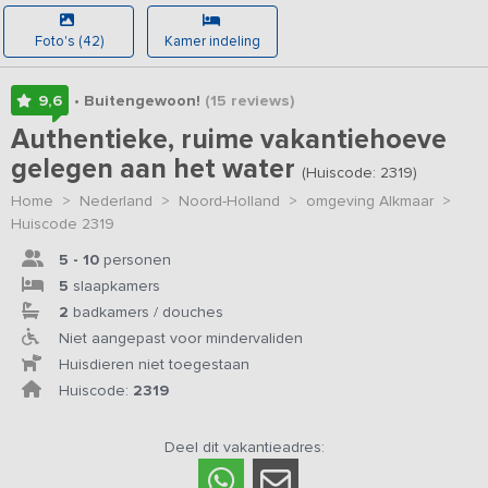
Foto's (42)
Kamer indeling
9,6
• Buitengewoon!
(15
reviews
)
Authentieke, ruime vakantiehoeve
gelegen aan het water
(Huiscode: 2319)
Home
>
Nederland
>
Noord-Holland
>
omgeving Alkmaar
>
Huiscode 2319
5 - 10
personen
5
slaapkamers
2
badkamers / douches
Niet aangepast voor mindervaliden
Huisdieren niet toegestaan
Huiscode:
2319
Deel dit vakantieadres: