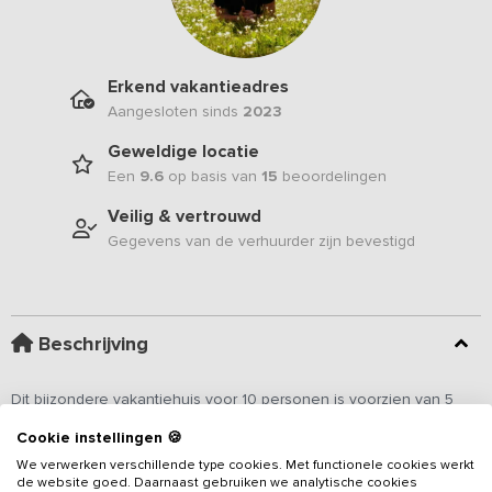
Erkend vakantieadres
Aangesloten sinds
2023
Geweldige locatie
Een
9.6
op basis van
15
beoordelingen
Veilig & vertrouwd
Gegevens van de verhuurder zijn bevestigd
Beschrijving
Dit bijzondere vakantiehuis voor 10 personen is voorzien van 5
slaapkamers. Een heerlijke plaats om helemaal tot rust te komen
Cookie instellingen 🍪
en de waan van de dag achter je te laten. Dit
vakantieadres
ligt
We verwerken verschillende type cookies. Met functionele cookies werkt
aan het eind van een doodlopende zandweg, pal aan het water
de website goed. Daarnaast gebruiken we analytische cookies
met uitzicht vanaf het ruime terras en de overdekte buitenplaats