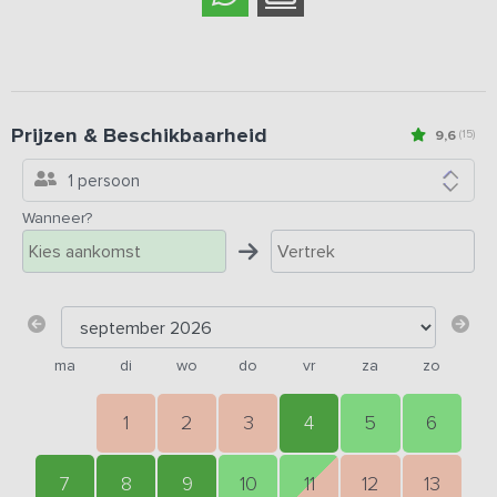
Prijzen & Beschikbaarheid
9,6
(15)
1 persoon
Wanneer?
ma
di
wo
do
vr
za
zo
1
2
3
4
5
6
7
8
9
10
11
12
13