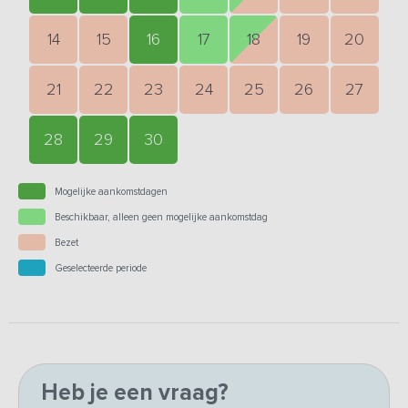
14
15
16
17
18
19
20
21
22
23
24
25
26
27
28
29
30
Mogelijke aankomstdagen
Beschikbaar, alleen geen mogelijke aankomstdag
Bezet
Geselecteerde periode
Heb je een vraag?