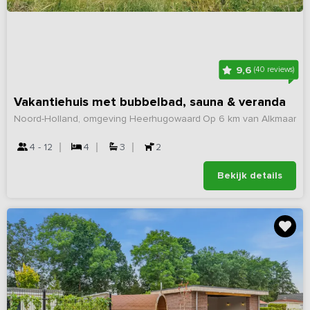
9,6
(40 reviews)
Vakantiehuis met bubbelbad, sauna & veranda
Noord-Holland, omgeving Heerhugowaard
Op 6 km van Alkmaar
4 - 12
4
3
2
Bekijk details