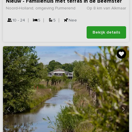
Nieuw - Familiehuis met terras in de Beemster
Noord-Holland, omgeving Purmerend
Op 8 km van Alkmaar
10 - 24
5
5
Nee
Bekijk details