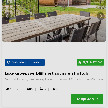
9,3
Virtuele rondleiding
(47 reviews)
Luxe groepsverblijf met sauna en hottub
Noord-Holland, omgeving Heerhugowaard
Op 7 km van Alkmaar
10 - 20
5
6
3
Bekijk details