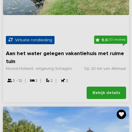
9,6
Virtuele rondleiding
(13 reviews)
Aan het water gelegen vakantiehuis met ruime
tuin
Noord-Holland, omgeving Schagen
Op 20 km van Alkmaar
3 - 12
3
2
2
Bekijk details