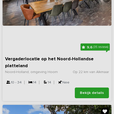
9,6
(35 reviews)
Vergaderlocatie op het Noord-Hollandse
platteland
Noord-Holland, omgeving Hoorn
Op 22 km van Alkmaar
10 - 34
14
14
Nee
Bekijk details