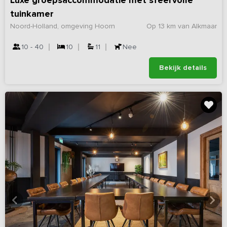
Luxe groepsaccommodatie met sfeervolle
tuinkamer
Noord-Holland, omgeving Hoorn
Op 13 km van Alkmaar
10 - 40
10
11
Nee
Bekijk details