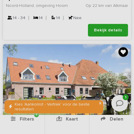
Noord-Holland, omgeving Hoorn
Op 22 km van Alkmaar
14 - 34
14
14
Nee
Bekijk details
1
X
Kies 'Aankomst - Vertrek' voor de beste
resultaten
1
Filters
Kaart
Delen