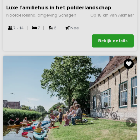
Luxe familiehuis in het polderlandschap
Noord-Holland, omgeving Schagen
Op 18 km van Alkmaar
7 - 14
7
6
Nee
Bekijk details