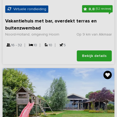
8,8
Virtuele rondleiding
(52 reviews)
Vakantiehuis met bar, overdekt terras en
buitenzwembad
Noord-Holland, omgeving Hoorn
Op 9 km van Alkmaar
16 - 32
10
10
5
Bekijk details