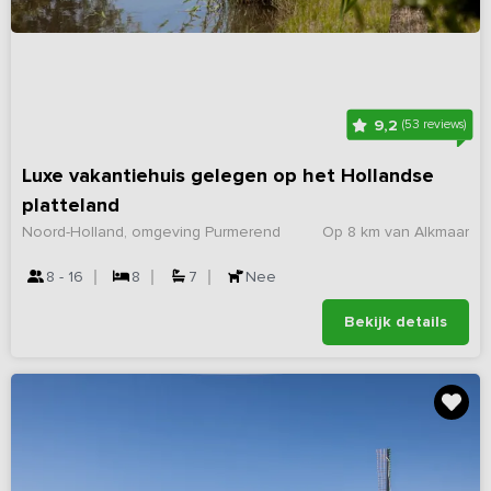
9,2
(53 reviews)
Luxe vakantiehuis gelegen op het Hollandse
platteland
Noord-Holland, omgeving Purmerend
Op 8 km van Alkmaar
8 - 16
8
7
Nee
Bekijk details