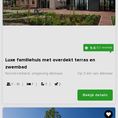
9,6
(52 reviews)
Luxe familiehuis met overdekt terras en
zwembad
Noord-Holland, omgeving Alkmaar
Op 3 km van Alkmaar
7 - 15
7
7
2
Bekijk details