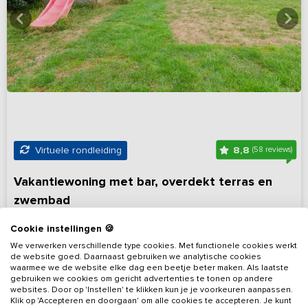
8,8
Virtuele rondleiding
(58 reviews)
Vakantiewoning met bar, overdekt terras en
zwembad
Noord-Holland, omgeving Koggenland
Op 9 km van Alkmaar
Cookie instellingen 🍪
7 - 17
10
10
5
We verwerken verschillende type cookies. Met functionele cookies werkt
de website goed. Daarnaast gebruiken we analytische cookies
waarmee we de website elke dag een beetje beter maken. Als laatste
Bekijk details
gebruiken we cookies om gericht advertenties te tonen op andere
websites. Door op 'Instellen' te klikken kun je je voorkeuren aanpassen.
Klik op 'Accepteren en doorgaan' om alle cookies te accepteren. Je kunt