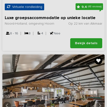
9,4
Virtuele rondleiding
(48 reviews)
Luxe groepsaccommodatie op unieke locatie
Noord-Holland, omgeving Hoorn
Op 22 km van Alkmaar
8 - 16
8
4
Nee
Bekijk details