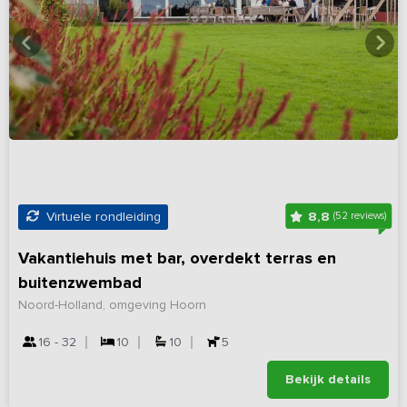
8,8
Virtuele rondleiding
(52 reviews)
Vakantiehuis met bar, overdekt terras en
buitenzwembad
Noord-Holland, omgeving Hoorn
16 - 32
10
10
5
Bekijk details