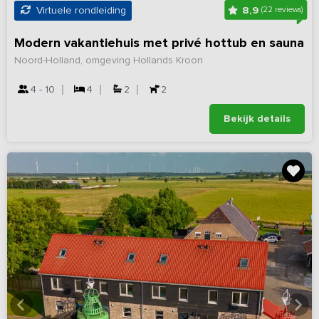
8,9
Virtuele rondleiding
(22 reviews)
Modern vakantiehuis met privé hottub en sauna
Noord-Holland, omgeving Hollands Kroon
4 - 10
4
2
2
Bekijk details