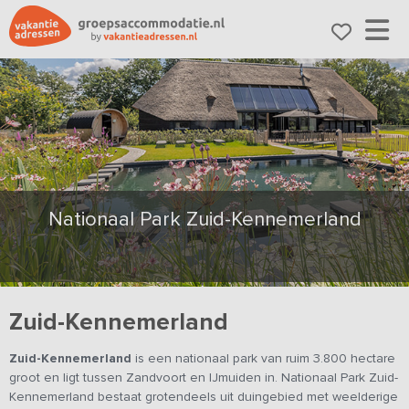
Nationaal Park Zuid-Kennemerland
Zuid-Kennemerland
Zuid-Kennemerland
is een nationaal park van ruim 3.800 hectare
groot en ligt tussen Zandvoort en IJmuiden in. Nationaal Park Zuid-
Kennemerland bestaat grotendeels uit duingebied met weelderige