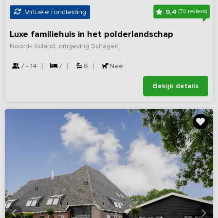
9,4
Virtuele rondleiding
(70 reviews)
Luxe familiehuis in het polderlandschap
Noord-Holland, omgeving Schagen
7 - 14
7
6
Nee
Bekijk details