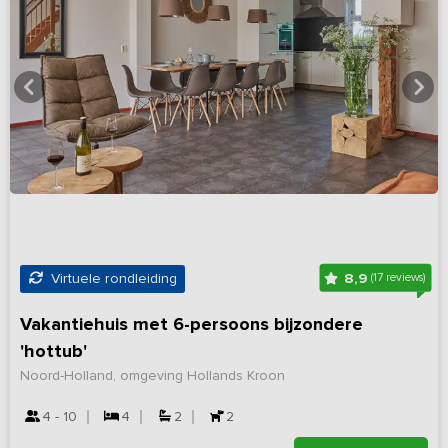
8,9
Virtuele rondleiding
(17 reviews)
Vakantiehuis met 6-persoons bijzondere
'hottub'
Noord-Holland, omgeving Hollands Kroon
4 - 10
4
2
2