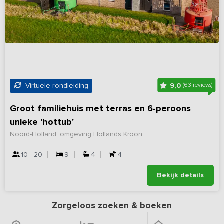
9,0
Virtuele rondleiding
(63 reviews)
Groot familiehuis met terras en 6-peroons
unieke 'hottub'
Noord-Holland, omgeving Hollands Kroon
10 - 20
9
4
4
Bekijk details
Zorgeloos zoeken & boeken