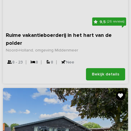
9,5
(26 reviews)
Ruime vakantieboerderij in het hart van de
polder
Noord-Holland, omgeving Middenmeer
8 - 23
8
8
Nee
Bekijk details