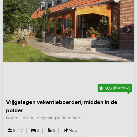
9,5
(15 reviews)
Vrijgelegen vakantieboerderij midden in de
polder
Noord-Holland, omgeving Middenmeer
8 - 17
6
6
Nee