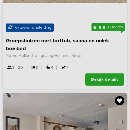
8,8
Virtuele rondleiding
(42 reviews)
Groepshuizen met hottub, sauna en uniek
boeibad
Noord-Holland, omgeving Hollands Kroon
8 - 20
8
4
4
Bekijk details