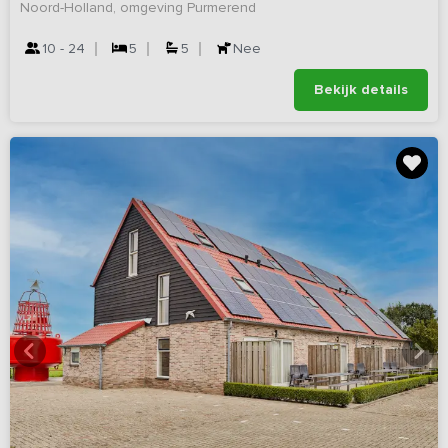
Noord-Holland, omgeving Purmerend
10 - 24
5
5
Nee
Bekijk details