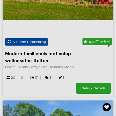
9,0
Virtuele rondleiding
(74 reviews)
Modern familiehuis met volop
wellnessfaciliteiten
Noord-Holland, omgeving Hollands Kroon
20 - 40
17
8
8
Bekijk details