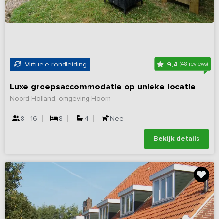
9,4
Virtuele rondleiding
(48 reviews)
Luxe groepsaccommodatie op unieke locatie
Noord-Holland, omgeving Hoorn
8 - 16
8
4
Nee
Bekijk details