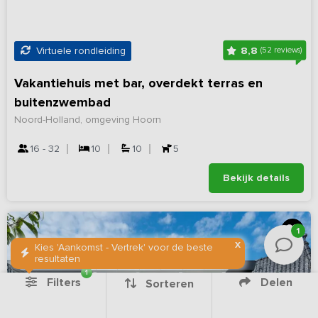
8,8
Virtuele rondleiding
(52 reviews)
Vakantiehuis met bar, overdekt terras en
buitenzwembad
Noord-Holland, omgeving Hoorn
16 - 32
10
10
5
Bekijk details
1
X
Kies 'Aankomst - Vertrek' voor de beste
resultaten
1
Filters
Delen
Sorteren