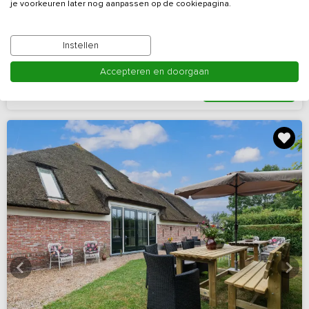
je voorkeuren later nog aanpassen op de cookiepagina.
Vakantiehuis gelegen nabij het Markermeer
Noord-Holland, omgeving Waterland
Instellen
5 - 13
5
5
Nee
Accepteren en doorgaan
Bekijk details