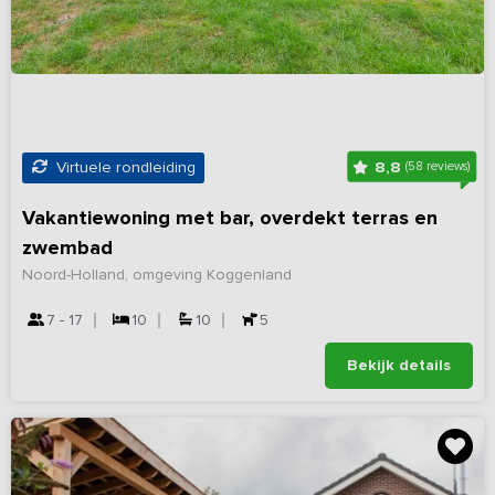
8,8
Virtuele rondleiding
(58 reviews)
Vakantiewoning met bar, overdekt terras en
zwembad
Noord-Holland, omgeving Koggenland
7 - 17
10
10
5
Bekijk details