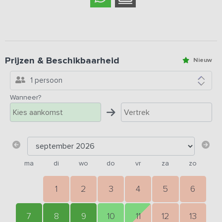
Prijzen & Beschikbaarheid
Nieuw
1 persoon
Wanneer?
ma
di
wo
do
vr
za
zo
1
2
3
4
5
6
7
8
9
10
11
12
13