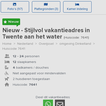
Foto's (97)
Plattegronden (3)
Kamer indeling
Nieuw
Nieuw - Stijlvol vakantieadres in
Twente aan het water
(Huiscode: 7641)
Home
>
Nederland
>
Overijssel
>
omgeving Dinkelland
>
Huiscode 7641
12 - 24
personen
12
slaapkamers
4
badkamers / douches
Niet aangepast voor mindervaliden
2 huisdieren toegestaan
Huiscode:
7641
Deel dit vakantieadres: