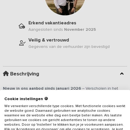
Erkend vakantieadres
Aangesloten sinds
November 2025
Veilig & vertrouwd
Gegevens van de verhuurder zijn bevestigd
Beschrijving
Nieuw in ons aanbod sinds januari 2026
– Verscholen in het
schilderachtige Twentse landschap, direct aan de waterkant, vind
Cookie instellingen 🍪
je dit royale
vakantieadres
. Het bestaat uit
twee sfeervolle,
We verwerken verschillende type cookies. Met functionele cookies werkt
duurzame woningen, die samen ruimte bieden voor 24
de website goed. Daarnaast gebruiken we analytische cookies
personen
. Beide accommodaties zijn ideaal voor families,
waarmee we de website elke dag een beetje beter maken. Als laatste
Lees meer
vriendengroepen of kleine gezelschappen die de rust van de
gebruiken we cookies om gericht advertenties te tonen op andere
websites. Door op 'Instellen' te klikken kun je je voorkeuren aanpassen.
natuur willen combineren met comfort, luxe en gezelligheid.
Elke
Klik op 'Accepteren en doorgaan' om alle cookies te accepteren. Je kunt