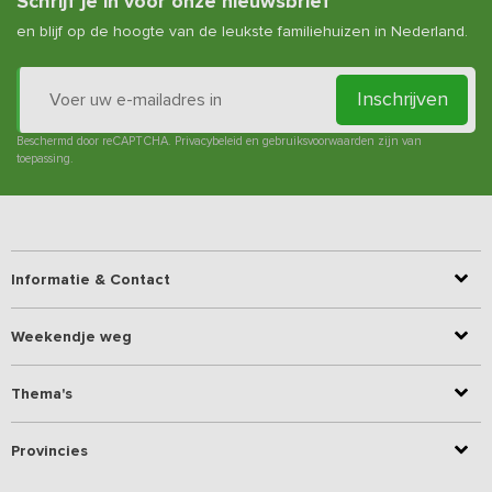
Schrijf je in voor onze nieuwsbrief
en blijf op de hoogte van de leukste familiehuizen in Nederland.
Inschrijven
Beschermd door reCAPTCHA.
Privacybeleid
en
gebruiksvoorwaarden
zijn van
toepassing.
Informatie & Contact
Weekendje weg
Thema's
Provincies