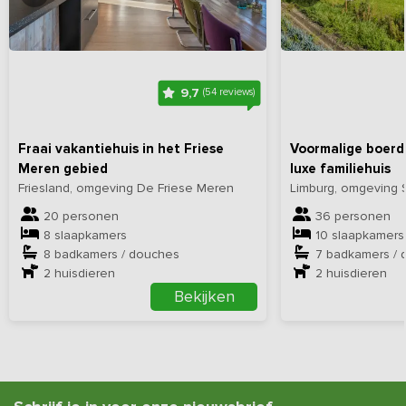
Bekijk
hier
alle foto's
Bekijk
hi
9,7
(54 reviews)
Fraai vakantiehuis in het Friese
Voormalige boerd
Meren gebied
luxe familiehuis
Friesland, omgeving De Friese Meren
Limburg, omgeving
20 personen
36 personen
8 slaapkamers
10 slaapkamers
8 badkamers / douches
7 badkamers / 
2
huisdieren
2
huisdieren
Bekijken