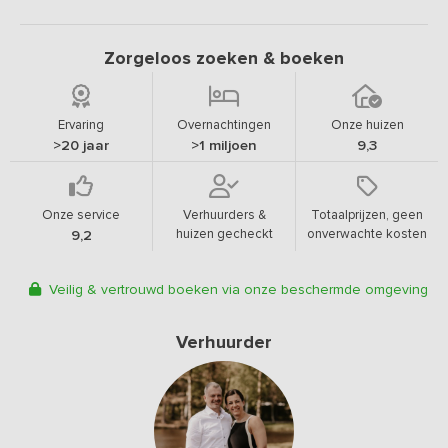
Zorgeloos zoeken & boeken
Ervaring
Overnachtingen
Onze huizen
>20 jaar
>1 miljoen
9,3
Onze service
Verhuurders &
Totaalprijzen, geen
huizen gecheckt
onverwachte kosten
9,2
Veilig & vertrouwd boeken via onze beschermde omgeving
Verhuurder