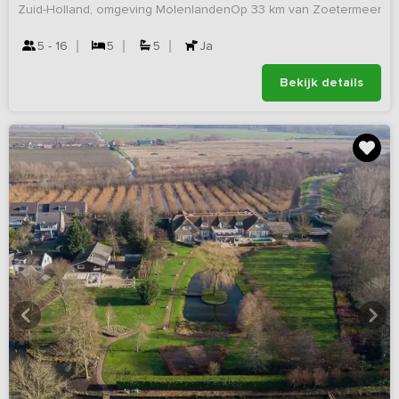
Zuid-Holland, omgeving Molenlanden
Op 33 km van Zoetermeer
5 - 16
5
5
Ja
Bekijk details