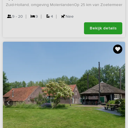
Zuid-Holland, omgeving Molenlanden
Op 25 km van Zoetermeer
9 - 20
9
4
Nee
Bekijk details