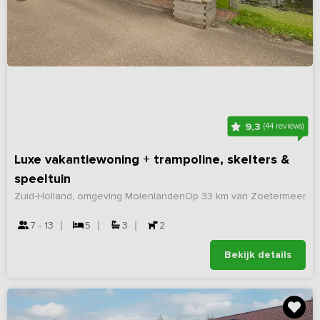
9,3
(44 reviews)
Luxe vakantiewoning + trampoline, skelters &
speeltuin
Zuid-Holland, omgeving Molenlanden
Op 33 km van Zoetermeer
7 - 13
5
3
2
Bekijk details