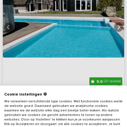
9,6
(20 reviews)
Luxe groepsvakantiehuis met privé
Cookie instellingen 🍪
We verwerken verschillende type cookies. Met functionele cookies werkt
buitenzwembad
de website goed. Daarnaast gebruiken we analytische cookies
Utrecht, omgeving Kamerik
Op 29 km van Zoetermeer
waarmee we de website elke dag een beetje beter maken. Als laatste
gebruiken we cookies om gericht advertenties te tonen op andere
websites. Door op 'Instellen' te klikken kun je je voorkeuren aanpassen.
7 - 14
7
5
Nee
Klik op 'Accepteren en doorgaan' om alle cookies te accepteren. Je kunt