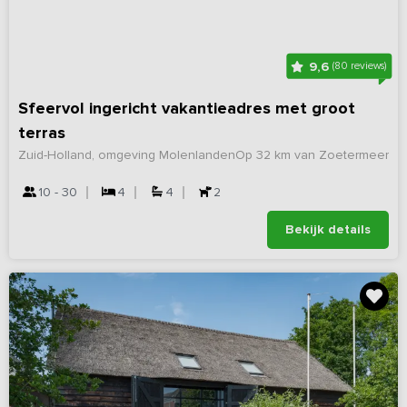
9,6
(80 reviews)
Sfeervol ingericht vakantieadres met groot
terras
Zuid-Holland, omgeving Molenlanden
Op 32 km van Zoetermeer
10 - 30
4
4
2
Bekijk details