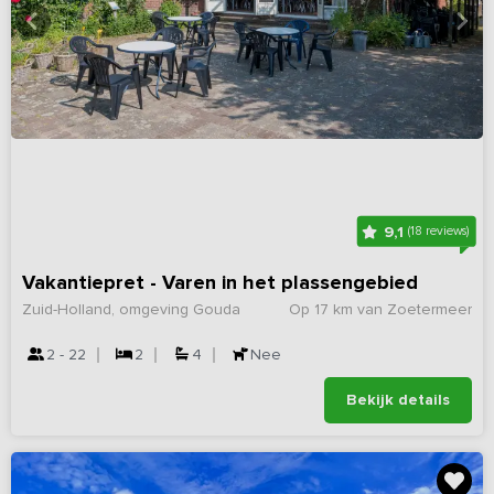
9,1
(18 reviews)
Vakantiepret - Varen in het plassengebied
Zuid-Holland, omgeving Gouda
Op 17 km van Zoetermeer
2 - 22
2
4
Nee
Bekijk details