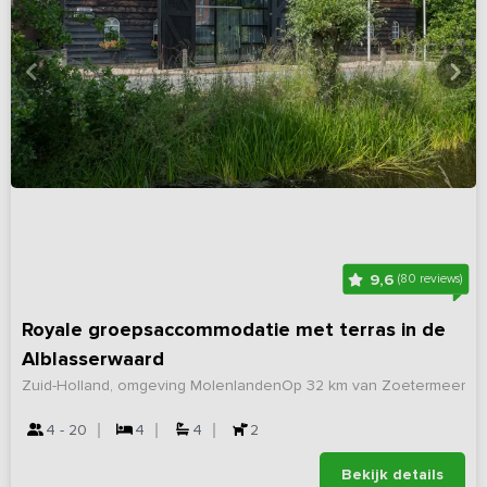
9,6
(80 reviews)
Royale groepsaccommodatie met terras in de
Alblasserwaard
Zuid-Holland, omgeving Molenlanden
Op 32 km van Zoetermeer
4 - 20
4
4
2
Bekijk details