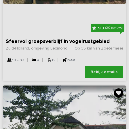
9,3
(20 reviews)
Sfeervol groepsverblijf in vogelrustgebied
Zuid-Holland, omgeving Lexmond
Op 35 km van Zoetermeer
10 - 32
4
6
Nee
Bekijk details