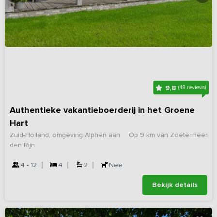
9,8
(48 reviews)
Authentieke vakantieboerderij in het Groene
Hart
Zuid-Holland, omgeving Alphen aan
Op 9 km van Zoetermeer
den Rijn
4 - 12
4
2
Nee
Bekijk details