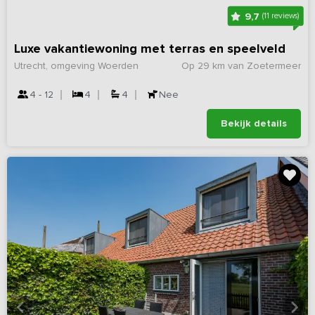
9,7
(11 reviews)
Luxe vakantiewoning met terras en speelveld
Utrecht, omgeving Woerden
Op 29 km van Zoetermeer
4 - 12
4
4
Nee
Bekijk details