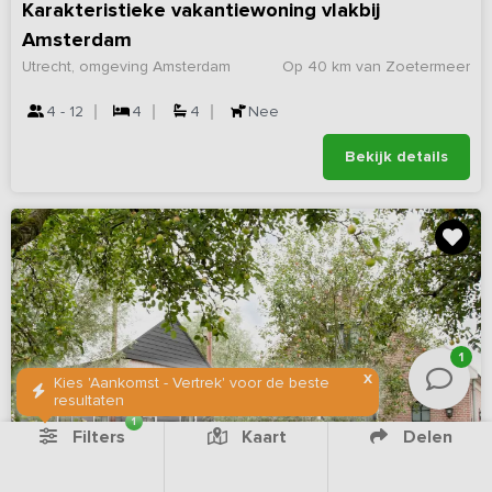
Karakteristieke vakantiewoning vlakbij
Amsterdam
Utrecht, omgeving Amsterdam
Op 40 km van Zoetermeer
4 - 12
4
4
Nee
Bekijk details
1
X
Kies 'Aankomst - Vertrek' voor de beste
resultaten
1
Filters
Kaart
Delen