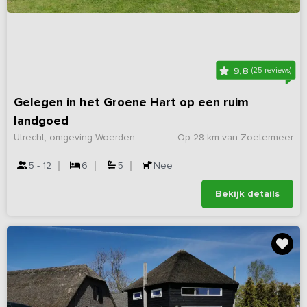
9,8
(25 reviews)
Gelegen in het Groene Hart op een ruim
landgoed
Utrecht, omgeving Woerden
Op 28 km van Zoetermeer
5 - 12
6
5
Nee
Bekijk details