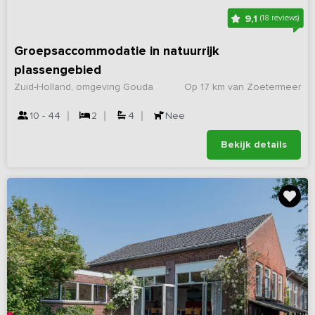
9,1
(18 reviews)
Groepsaccommodatie in natuurrijk
plassengebied
Zuid-Holland, omgeving Gouda
Op 17 km van Zoetermeer
10 - 44
2
4
Nee
Bekijk details