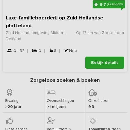
9,7
(47 reviews)
Luxe familieboerderij op Zuid Hollandse
platteland
Zuid-Holland, omgeving Midden-
Op 17 km van Zoetermeer
Delfland
10 - 32
10
8
Nee
Bekijk details
Zorgeloos zoeken & boeken
Ervaring
Overnachtingen
Onze huizen
>20 jaar
>1 miljoen
9,3
Onze service
Verhuurders &
Totaalprijzen, geen