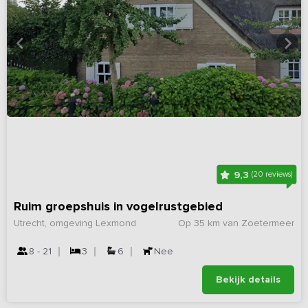
9,3
(20 reviews)
Ruim groepshuis in vogelrustgebied
Utrecht, omgeving Lexmond
Op 35 km van Zoetermeer
8 - 21
3
6
Nee
Bekijk details