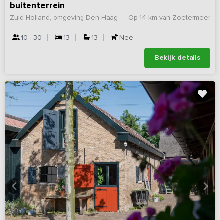
buitenterrein
Zuid-Holland, omgeving Den Haag
Op 14 km van Zoetermeer
10 - 30
13
13
Nee
Bekijk details