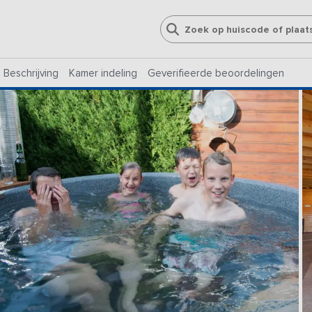
Beschrijving
Kamer indeling
Geverifieerde beoordelingen