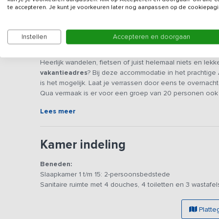
te accepteren. Je kunt je voorkeuren later nog aanpassen op de cookiepagi
Instellen
Accepteren en doorgaan
Beschrijving
Heerlijk wandelen, fietsen of juist helemaal niets en le
vakantieadres
? Bij deze accommodatie in het prachtige
is het mogelijk. Laat je verrassen door eens te overnach
Qua vermaak is er voor een groep van 20 personen ook v
buitenterrein met hottub, hier zul je je niet vervelen!
Lees meer
De gelijkvloerse accommodatie is voorzien van een ruime
verschillende tafels met stoelen waar je met de hele gr
Kamer indeling
gemakken voorzien zoals een groot 6-pitsgasfornuis met 
Een maaltijd maken voor de groep wordt hier kinderspel
Beneden:
doornemen onder het genot van een kopje vers gezette
Slaapkamer 1 t/m 15: 2-persoonsbedstede
verblijfsruimte is er een speciale speelruimte gemaakt. D
Sanitaire ruimte met 4 douches, 4 toiletten en 3 wastafel
heeft o.a. een klimrek, een glijbaan, een tafeltennistafe
lekker te kunnen tekenen of knutselen en waar de ouder
Platte
De slaapkamers van deze accommodatie zijn knus en hebb