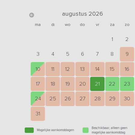
augustus 2026
ma
di
wo
do
vr
za
zo
1
2
3
4
5
6
7
8
9
10
11
12
13
14
15
16
17
18
19
20
21
22
23
24
25
26
27
28
29
30
31
Beschikbaar, alleen geen
Mogelijke aankomstdagen
mogelijke aankomstdag