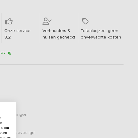
Onze service
Verhuurders &
Totaalprijzen, geen
9,2
huizen gecheckt
onverwachte kosten
geving
eoordelingen
e
de
es om
er zijn bevestigd
ikken
cookies