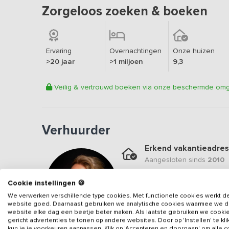
Zorgeloos zoeken & boeken
Ervaring
Overnachtingen
Onze huizen
>20 jaar
>1 miljoen
9,3
Veilig & vertrouwd boeken via onze beschermde om
Verhuurder
Erkend vakantieadres
Aangesloten sinds
2010
Geweldige locatie
Cookie instellingen 🍪
Een
9.6
op basis van
39
b
We verwerken verschillende type cookies. Met functionele cookies werkt d
website goed. Daarnaast gebruiken we analytische cookies waarmee we 
Veilig & vertrouwd
website elke dag een beetje beter maken. Als laatste gebruiken we cooki
Gegevens van de verhuurd
gericht advertenties te tonen op andere websites. Door op 'Instellen' te kl
kun je je voorkeuren aanpassen. Klik op 'Accepteren en doorgaan' om alle 