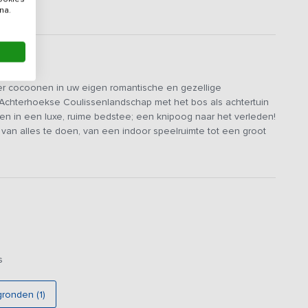
na.
kker cocoonen in uw eigen romantische en gezellige
 Achterhoekse Coulissenlandschap met het bos als achtertuin
ten in een luxe, ruime bedstee; een knipoog naar het verleden!
an alles te doen, van een indoor speelruimte tot een groot
 multifunctionele leefruimte met een knusse zithoek en
oep gezellig samen kunt eten. De moderne keuken is van alle
bakplaat, oven, magnetron, vaatwasser, koelkast en vriezer.
. Na het eten even gezellig aan de bar hangen en de dag
 koffie, een waardevol moment samen. Naast de
it geheel verwarmde walhalla voor kinderen is erg ruim en
s
l, een pooltafel, een heuse bioscoop en een grote tafel om
s een oogje in het zeil kunnen houden.
gronden (1)
en een nostalgische inslag, er zijn namelijk 15 bedstedes.