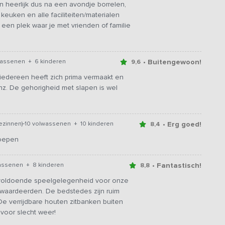
n heerlijk dus na een avondje borrelen,
euken en alle faciliteiten/materialen
een plek waar je met vrienden of familie
• Buitengewoon!
wassenen + 6 kinderen
9,6
iedereen heeft zich prima vermaakt en
enz. De gehorigheid met slapen is wel
-
• Erg goed!
ezinnen)
10 volwassenen + 10 kinderen
8,4
roepen
• Fantastisch!
wassenen + 8 kinderen
8,8
 voldoende speelgelegenheid voor onze
r waardeerden. De bedstedes zijn ruim
e verrijdbare houten zitbanken buiten
 voor slecht weer!