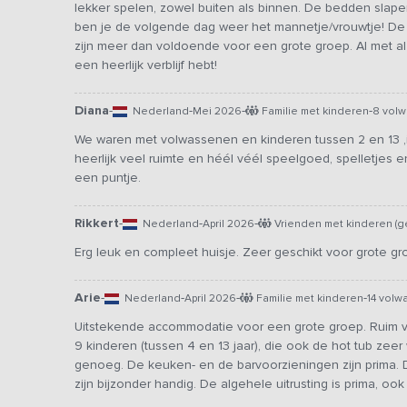
lekker spelen, zowel buiten als binnen. De bedden slape
ben je de volgende dag weer het mannetje/vrouwtje! De k
zijn meer dan voldoende voor een grote groep. Al met al 
een heerlijk verblijf hebt!
Diana
-
-
-
-
Nederland
Mei 2026
Familie met kinderen
8 vol
We waren met volwassenen en kinderen tussen 2 en 13 ,
heerlijk veel ruimte en héél véél speelgoed, spelletjes 
een puntje.
Rikkert
-
-
-
Nederland
April 2026
Vrienden met kinderen (g
Erg leuk en compleet huisje. Zeer geschikt voor grote g
Arie
-
-
-
-
Nederland
April 2026
Familie met kinderen
14 vol
Uitstekende accommodatie voor een grote groep. Ruim
9 kinderen (tussen 4 en 13 jaar), die ook de hot tub zee
genoeg. De keuken- en de barvoorzieningen zijn prima. D
zijn bijzonder handig. De algehele uitrusting is prima, ook