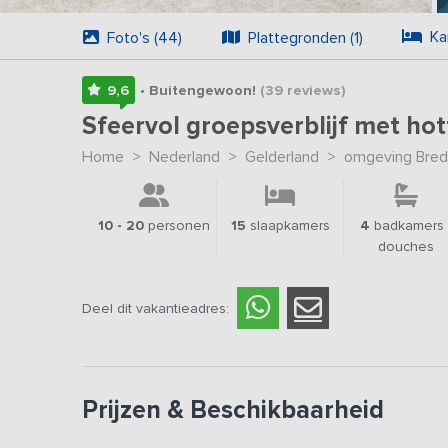
Ka
Foto's (44)
Plattegronden (1)
9,6
• Buitengewoon!
(39
reviews
)
Sfeervol groepsverblijf met ho
Home
>
Nederland
>
Gelderland
>
omgeving Bred
10 - 20
personen
15
slaapkamers
4
badkamers 
douches
Deel dit vakantieadres:
Prijzen & Beschikbaarheid