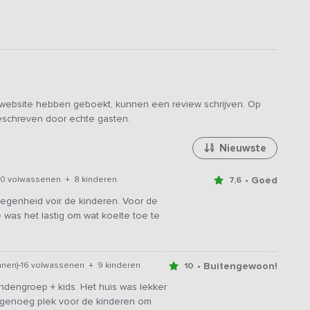
 voorzien van opgemaakte bedden en een slaapmutsje voor
t de lantaarn in het donker ook nog eens het gemak om de
at uit 4 douches, 4 toiletten en voldoende wastafels om
 laten verlopen.
onditioning.
e website hebben geboekt, kunnen een review schrijven. Op
elijke omgeving, maar ook op de speelweide. Hier kan een
geschreven door echte gasten.
eschouwers vanaf de picknickbanken van het schouwspel
b, het warme water werkt zeer ontspannend en verfrissend.
Nieuwste
onden de prachtige sterrenhemel bewonderen. Geniet van
geving.
• Goed
0 volwassenen + 8 kinderen
7,6
 als grotere groepen geschikt en staat daarom twee keer op
egenheid voir de kinderen. Voor de
zelfde foto's & prijzen en wordt dus ook altijd aan één groep
was het lastig om wat koelte toe te
-
• Buitengewoon!
nnen)
16 volwassenen + 9 kinderen
10
endengroep + kids. Het huis was lekker
s genoeg plek voor de kinderen om