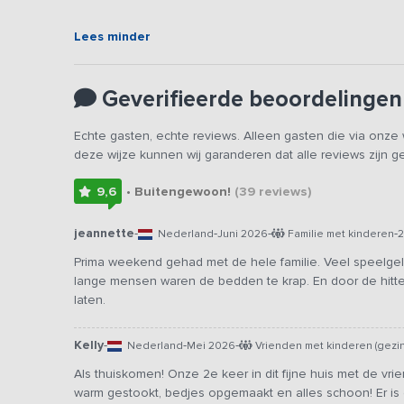
Elke ruime bedstede is geschikt voor 2 personen en is
iedereen. Naast een stukje extra sfeerverlichting, geef
Lees minder
ingang terug te vinden. De douche- en toiletruimte besta
wachtrijen te voorkomen en elke ochtend alles vlotjes te
Geverifieerde beoordelingen
Vanaf het voorjaar van 2027 beschikt de woning over airc
Echte gasten, echte reviews. Alleen gasten die via onz
Vanuit de verblijfsruimte kijk je prachtig uit op de land
deze wijze kunnen wij garanderen dat alle reviews zijn 
sportief potje volleybal gespeeld worden, terwijl de to
genieten. De liefhebber kan gebruik maken van de hottu
9,6
• Buitengewoon!
(39
reviews
)
Door de fantastische locatie, kun je tijdens heldere av
elkaars gezelschap en kom tot rust in een prachtige om
jeannette
-
-
-
-
Nederland
Juni 2026
Familie met kinderen
2
Bijzonderheden:
Dit vakantieadres is zowel voor kleine
Prima weekend gehad met de hele familie. Veel speelgel
ons platform. Het betreft hetzelfde vakantieadres met de
lange mensen waren de bedden te krap. En door de hitte 
tegelijk verhuurd.
laten.
Kelly
-
-
-
Nederland
Mei 2026
Vrienden met kinderen (gezi
Als thuiskomen! Onze 2e keer in dit fijne huis met de vri
warm gestookt, bedjes opgemaakt en alles schoon! Er i