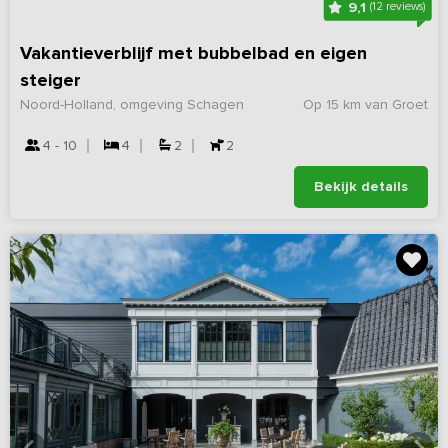
9,1
(12 reviews)
Vakantieverblijf met bubbelbad en eigen
steiger
Noord-Holland, omgeving Schagen
Op 15 km van Groet
4 - 10
4
2
2
Bekijk details