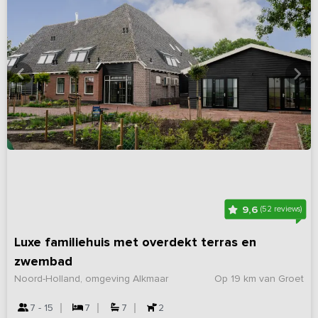
9,6
(52 reviews)
Luxe familiehuis met overdekt terras en
zwembad
Noord-Holland, omgeving Alkmaar
Op 19 km van Groet
7 - 15
7
7
2