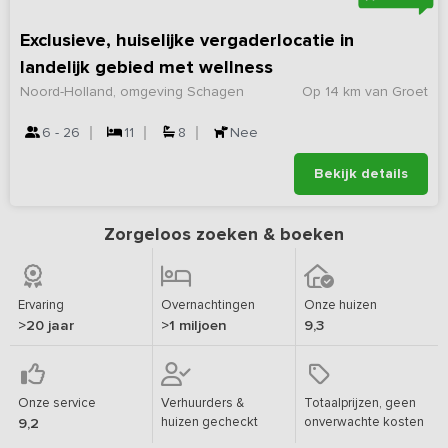
Exclusieve, huiselijke vergaderlocatie in
landelijk gebied met wellness
Noord-Holland, omgeving Schagen
Op 14 km van Groet
6 - 26
11
8
Nee
Bekijk details
Zorgeloos zoeken & boeken
Ervaring
Overnachtingen
Onze huizen
>20 jaar
>1 miljoen
9,3
Onze service
Verhuurders &
Totaalprijzen, geen
huizen gecheckt
onverwachte kosten
9,2