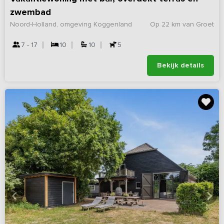
zwembad
Noord-Holland, omgeving Koggenland
Op 22 km van Groet
7 - 17
10
10
5
Bekijk details