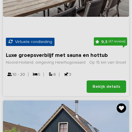
9,3
Virtuele rondleiding
(47 reviews)
Luxe groepsverblijf met sauna en hottub
Noord-Holland, omgeving Heerhugowaard
Op 15 km van Groet
10 - 20
5
6
3
Bekijk details