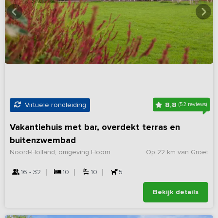
8,8
Virtuele rondleiding
(52 reviews)
Vakantiehuis met bar, overdekt terras en
buitenzwembad
Noord-Holland, omgeving Hoorn
Op 22 km van Groet
16 - 32
10
10
5
Bekijk details