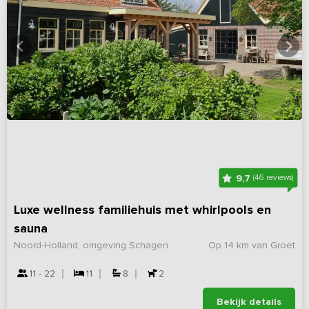
9,7
(46 reviews)
Luxe wellness familiehuis met whirlpools en
sauna
Noord-Holland, omgeving Schagen
Op 14 km van Groet
11 - 22
11
8
2
Bekijk details