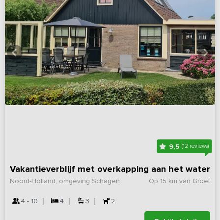
9,5
(12 reviews)
Vakantieverblijf met overkapping aan het water
Noord-Holland, omgeving Schagen
Op 15 km van Groet
4 - 10
4
3
2