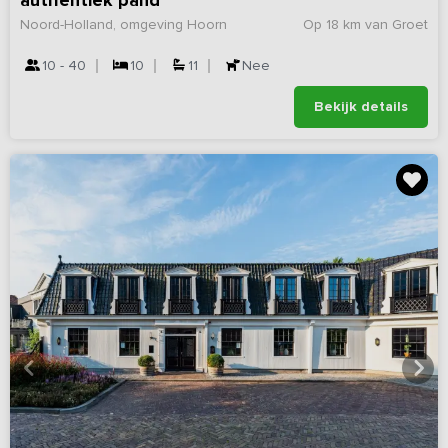
authentiek pand
Noord-Holland, omgeving Hoorn
Op 18 km van Groet
10 - 40
10
11
Nee
Bekijk details