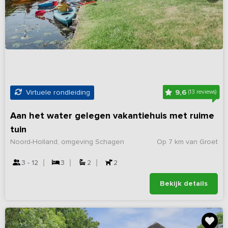
9,6
Virtuele rondleiding
(13 reviews)
Aan het water gelegen vakantiehuis met ruime
tuin
Noord-Holland, omgeving Schagen
Op 7 km van Groet
3 - 12
3
2
2
Bekijk details