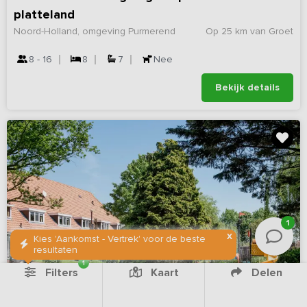
platteland
Noord-Holland, omgeving Purmerend
Op 25 km van Groet
8 - 16
8
7
Nee
Bekijk details
1
X
Kies 'Aankomst - Vertrek' voor de beste
resultaten
1
Filters
Kaart
Delen