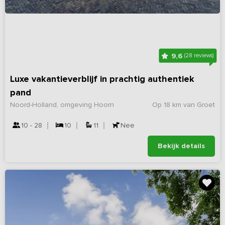
9,6
(28 reviews)
Luxe vakantieverblijf in prachtig authentiek
pand
Noord-Holland, omgeving Hoorn
Op 18 km van Groet
10 - 28
10
11
Nee
Bekijk details