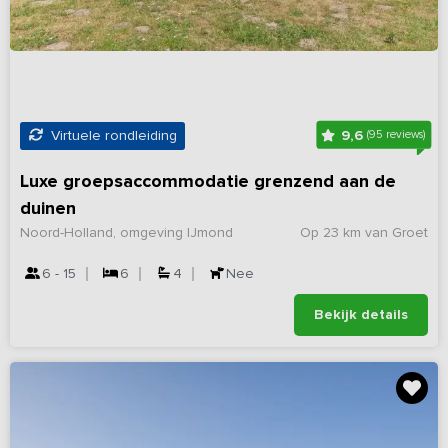
9,6
Virtuele rondleiding
(95 reviews)
Luxe groepsaccommodatie grenzend aan de
duinen
Noord-Holland, omgeving IJmond
Op 23 km van Groet
6 - 15
6
4
Nee
Bekijk details