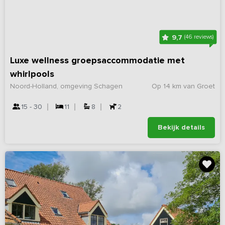
9,7
(46 reviews)
Luxe wellness groepsaccommodatie met
whirlpools
Noord-Holland, omgeving Schagen
Op 14 km van Groet
15 - 30
11
8
2
Bekijk details