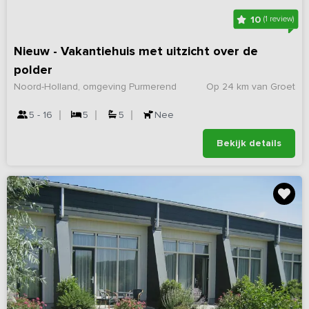
10
(1 review)
Nieuw - Vakantiehuis met uitzicht over de
polder
Noord-Holland, omgeving Purmerend
Op 24 km van Groet
5 - 16
5
5
Nee
Bekijk details