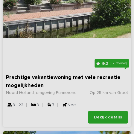
9,2
(52 reviews)
Prachtige vakantiewoning met vele recreatie
mogelijkheden
Noord-Holland, omgeving Purmerend
Op 25 km van Groet
8 - 22
8
7
Nee
Bekijk details