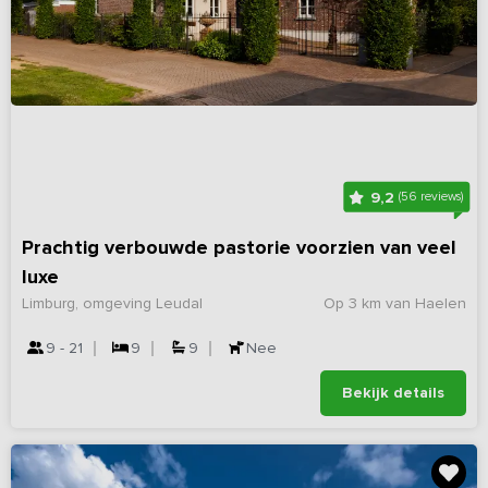
9,2
(56 reviews)
Prachtig verbouwde pastorie voorzien van veel
luxe
Limburg, omgeving Leudal
Op 3 km van Haelen
9 - 21
9
9
Nee
Bekijk details