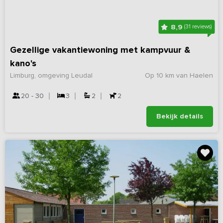
8,9
(31 reviews)
Gezellige vakantiewoning met kampvuur &
kano's
Limburg, omgeving Leudal
Op 10 km van Haelen
20 - 30
3
2
2
Bekijk details