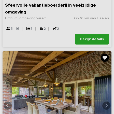
Sfeervolle vakantieboerderij in veelzijdige
omgeving
Limburg, omgeving Weert
Op 10 km van Haelen
5 - 16
5
2
2
Bekijk details