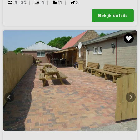
15 - 30
15
15
2
Bekijk details