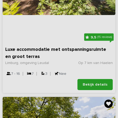
9,5
(15 reviews)
Luxe accommodatie met ontspanningsruimte
en groot terras
Limburg, omgeving Leudal
Op 7 km van Haelen
7 - 16
7
3
Nee
Bekijk details