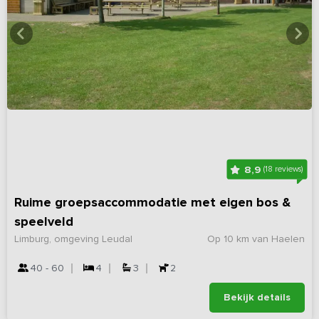
8,9
(18 reviews)
Ruime groepsaccommodatie met eigen bos &
speelveld
Limburg, omgeving Leudal
Op 10 km van Haelen
40 - 60
4
3
2
Bekijk details