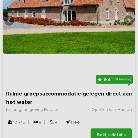
9,6
(128 reviews)
Ruime groepsaccommodatie gelegen direct aan
het water
Limburg, omgeving Beesel
Op 5 km van Haelen
10 - 16
8
4
Nee
Bekijk details