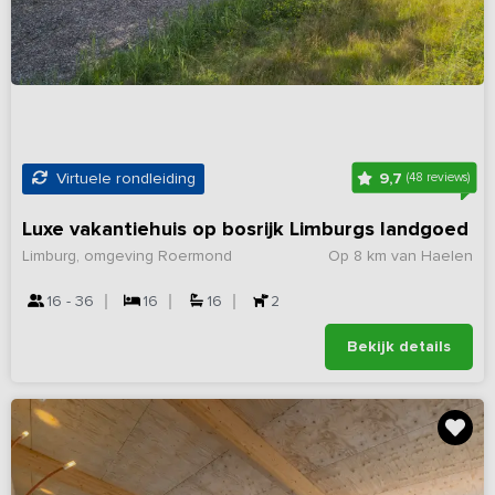
9,7
Virtuele rondleiding
(48 reviews)
Luxe vakantiehuis op bosrijk Limburgs landgoed
Limburg, omgeving Roermond
Op 8 km van Haelen
16 - 36
16
16
2
Bekijk details