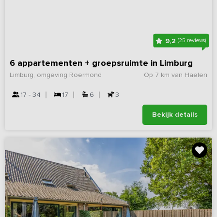
9,2
(25 reviews)
6 appartementen + groepsruimte in Limburg
Limburg, omgeving Roermond
Op 7 km van Haelen
17 - 34
17
6
3
Bekijk details