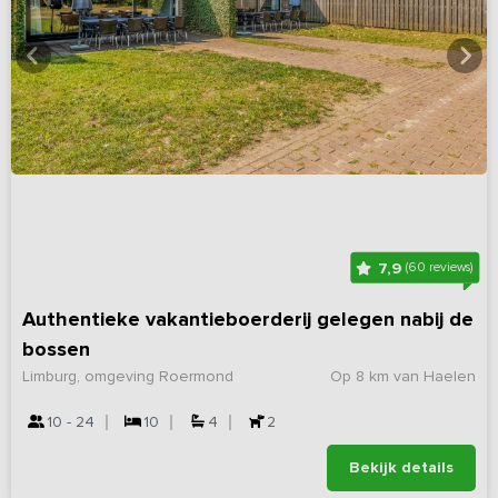
7,9
(60 reviews)
Authentieke vakantieboerderij gelegen nabij de
bossen
Limburg, omgeving Roermond
Op 8 km van Haelen
10 - 24
10
4
2
Bekijk details