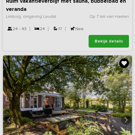
Ruim vakantieverblijf met sauna, bubbelbad en
veranda
Limburg, omgeving Leudal
Op 7 km van Haelen
24 - 43
24
17
Nee
Bekijk details