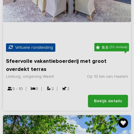
9,5
Virtuele rondleiding
(30 reviews)
Sfeervolle vakantieboerderij met groot
overdekt terras
Limburg, omgeving Weert
Op 10 km van Haelen
5 - 10
5
2
2
Bekijk details