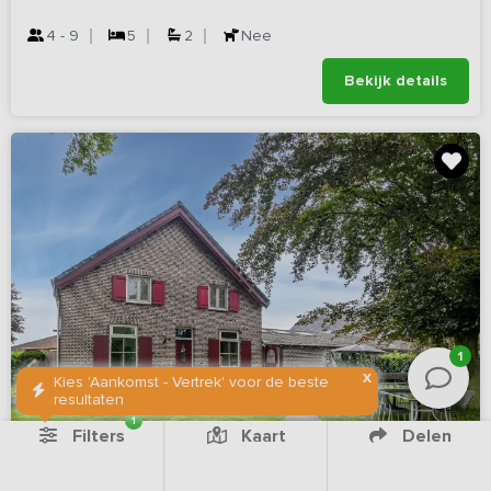
4 - 9
5
2
Nee
Bekijk details
1
X
Kies 'Aankomst - Vertrek' voor de beste
resultaten
1
Filters
Kaart
Delen