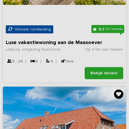
9,7
Virtuele rondleiding
(23 reviews)
Luxe vakantiewoning aan de Maasoever
Limburg, omgeving Roermond
Op 4 km van Haelen
8 - 24
8
4
Nee
Bekijk details