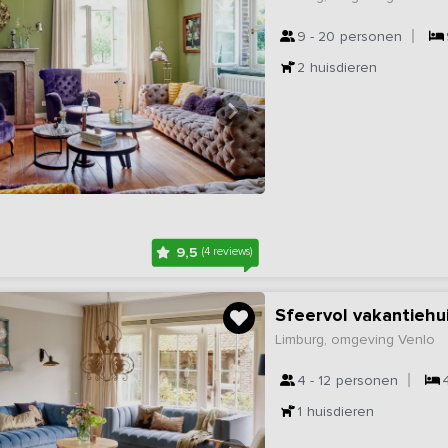
9 - 20
personen
2
huisdieren
9,5
(4 reviews)
Sfeervol vakantiehu
Limburg, omgeving Venlo
4 - 12
personen
1
huisdieren