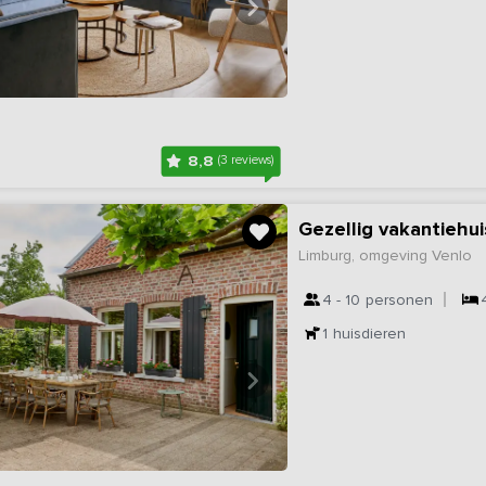
8,8
(3 reviews)
Gezellig vakantiehu
Limburg, omgeving Venlo
4 - 10
personen
1
huisdieren