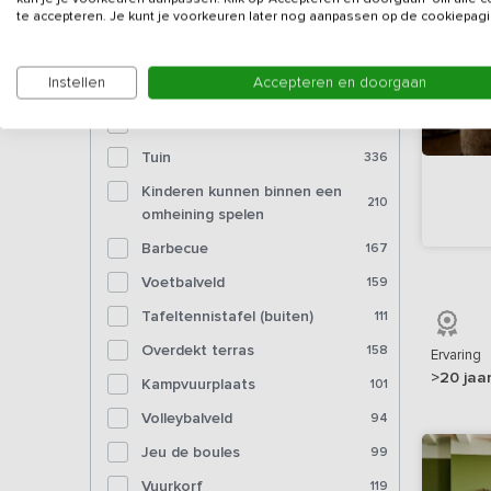
Bioscoop
6
te accepteren. Je kunt je voorkeuren later nog aanpassen op de cookiepagi
Voorzieningen (buiten)
Instellen
Accepteren en doorgaan
Tuinmeubelen
347
Tuin
336
Kinderen kunnen binnen een
210
omheining spelen
Barbecue
167
Voetbalveld
159
Tafeltennistafel (buiten)
111
Overdekt terras
158
Ervaring
>20 jaa
Kampvuurplaats
101
Volleybalveld
94
Jeu de boules
99
Vuurkorf
119