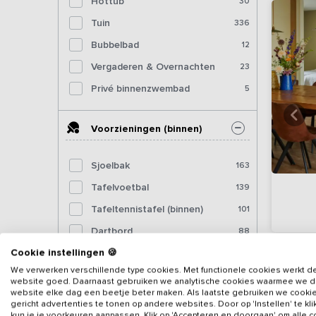
Hottub
30
Tuin
336
Bubbelbad
12
Vergaderen & Overnachten
23
Privé binnenzwembad
5
Voorzieningen (binnen)
Sjoelbak
163
Tafelvoetbal
139
Tafeltennistafel (binnen)
101
Dartbord
88
Cookie instellingen 🍪
Pooltafel
65
We verwerken verschillende type cookies. Met functionele cookies werkt d
Biljart
36
website goed. Daarnaast gebruiken we analytische cookies waarmee we 
website elke dag een beetje beter maken. Als laatste gebruiken we cooki
Fitnessapparatuur
12
gericht advertenties te tonen op andere websites. Door op 'Instellen' te kl
kun je je voorkeuren aanpassen. Klik op 'Accepteren en doorgaan' om alle 