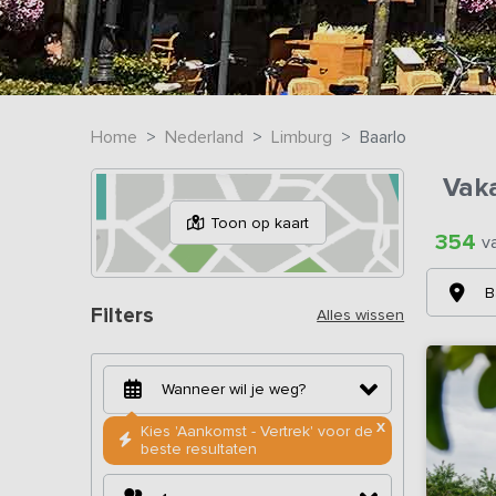
Home
Nederland
Limburg
Baarlo
Vak
Toon op kaart
354
v
B
Filters
Alles wissen
X
Kies 'Aankomst - Vertrek' voor de
beste resultaten