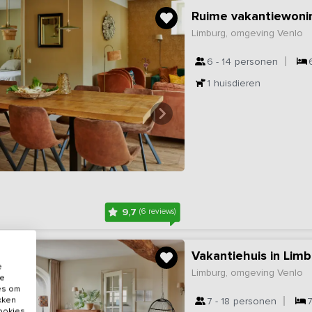
Ruime vakantiewoni
Limburg, omgeving Venlo
6 - 14
personen
1
huisdieren
9,7
(6 reviews)
Vakantiehuis in Lim
e
Limburg, omgeving Venlo
de
es om
ikken
7 - 18
personen
cookies