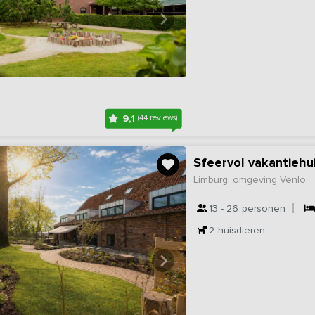
9,1
(44 reviews)
Sfeervol vakantiehu
Limburg, omgeving Venlo
13 - 26
personen
2
huisdieren