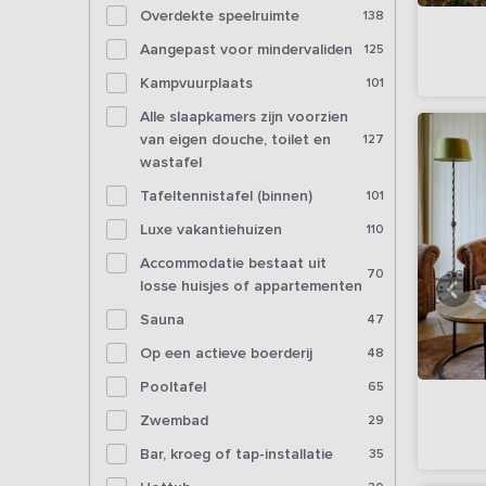
Overdekte speelruimte
138
Aangepast voor mindervaliden
125
Kampvuurplaats
101
Alle slaapkamers zijn voorzien
van eigen douche, toilet en
127
wastafel
Tafeltennistafel (binnen)
101
Luxe vakantiehuizen
110
Accommodatie bestaat uit
70
losse huisjes of appartementen
Sauna
47
Op een actieve boerderij
48
Pooltafel
65
Zwembad
29
Bar, kroeg of tap-installatie
35