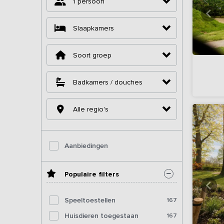
1 persoon
Slaapkamers
Soort groep
Badkamers / douches
Alle regio's
Aanbiedingen
Populaire filters
Speeltoestellen
167
Huisdieren toegestaan
167