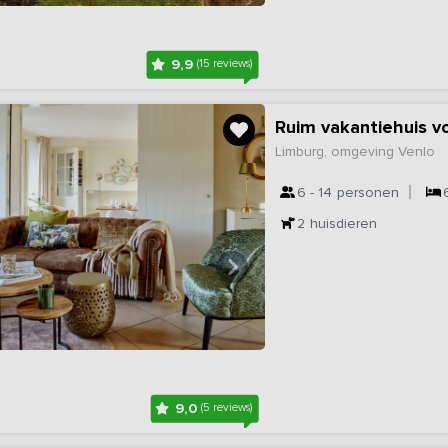
9,9
(15 reviews)
Ruim vakantiehuis v
Limburg, omgeving Venlo
6 - 14
personen
2
huisdieren
9,0
(5 reviews)