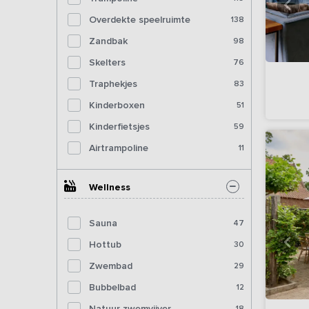
Overdekte speelruimte
138
Zandbak
98
Skelters
76
Traphekjes
83
Kinderboxen
51
Kinderfietsjes
59
Airtrampoline
11
Wellness
Sauna
47
Hottub
30
Zwembad
29
Bubbelbad
12
Natuur zwemvijver
18