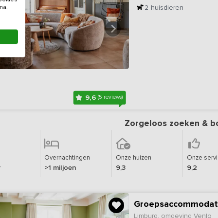
2
huisdieren
na.
9,6
(5 reviews)
Zorgeloos zoeken & b
Overnachtingen
Onze huizen
Onze serv
r
>1 miljoen
9,3
9,2
Groepsaccommodati
Limburg, omgeving Venlo