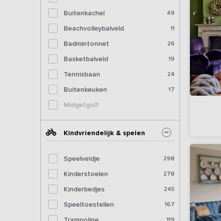
Buitenkachel
49
Beachvolleybalveld
11
Badmintonnet
26
Basketbalveld
19
Tennisbaan
24
Buitenkeuken
17
Midgetgolf
Kindvriendelijk & spelen
Speelveldje
298
Kinderstoelen
278
Kinderbedjes
245
Speeltoestellen
167
Trampoline
119