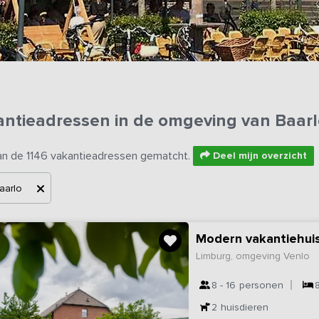
antieadressen in de omgeving van Baar
an de 1146 vakantieadressen gematcht.
Deel mijn overzicht
aarlo
Modern vakantiehui
Limburg, omgeving Venlo
8 - 16
personen
2
huisdieren