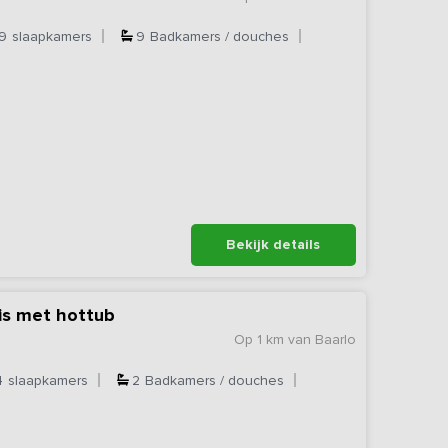
9
slaapkamers
9
Badkamers / douches
Bekijk details
is met hottub
Op 1 km van Baarlo
4
slaapkamers
2
Badkamers / douches