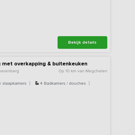
Bekijk details
g met overkapping & buitenkeuken
Heerenberg
Op 10 km van Megchelen
6
slaapkamers
4
Badkamers / douches