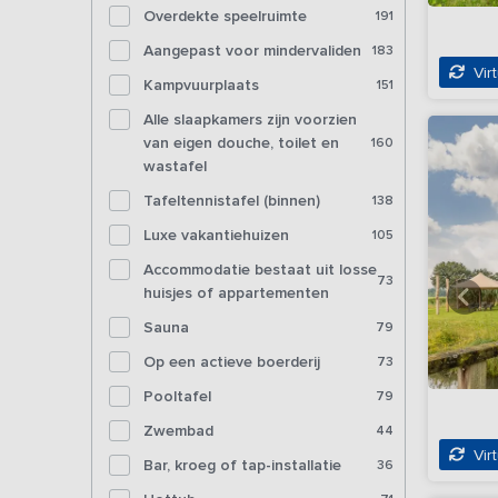
Overdekte speelruimte
191
Aangepast voor mindervaliden
183
Virt
Kampvuurplaats
151
Alle slaapkamers zijn voorzien
van eigen douche, toilet en
160
wastafel
Tafeltennistafel (binnen)
138
Luxe vakantiehuizen
105
Accommodatie bestaat uit losse
73
huisjes of appartementen
Sauna
79
Op een actieve boerderij
73
Pooltafel
79
Zwembad
44
Virt
Bar, kroeg of tap-installatie
36