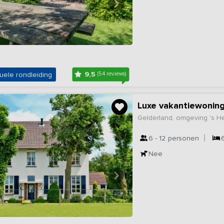
9,5
uele rondleiding
(54 reviews)
Luxe vakantiewonin
Gelderland, omgeving 's 
6 - 12
personen
Nee