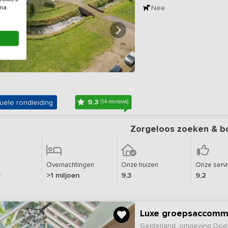
Nee
na.
9,3
uele rondleiding
(14 reviews)
Zorgeloos zoeken & b
Overnachtingen
Onze huizen
Onze serv
r
>1 miljoen
9,3
9,2
Luxe groepsaccommo
Gelderland, omgeving Doe