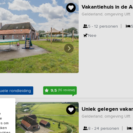
Vakantiehuis in de 
Gelderland, omgeving Ulft
5 - 12
personen
Nee
9,5
uele rondleiding
(16 reviews)
Uniek gelegen vakan
e
Gelderland, omgeving Ulft
de
es om
ikken
8 - 24
personen
cookies