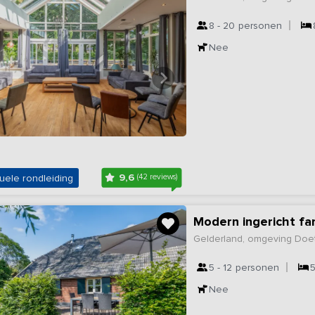
8 - 20
personen
Nee
9,6
uele rondleiding
(42 reviews)
Modern ingericht fa
Gelderland, omgeving Doe
5 - 12
personen
Nee