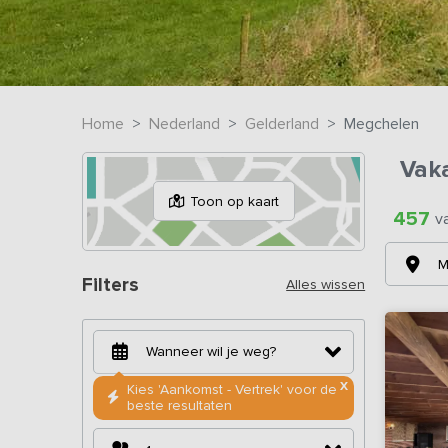
Home
Nederland
Gelderland
Megchelen
Vak
Toon op kaart
457
v
M
Filters
Alles wissen
X
Kies 'Aankomst - Vertrek' voor de
beste resultaten