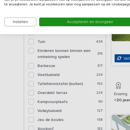
Bioscoop
10
te accepteren. Je kunt je voorkeuren later nog aanpassen op de cookiepagi
Voorzieningen (buiten)
Instellen
Accepteren en doorgaan
Tuinmeubelen
449
Tuin
439
Kinderen kunnen binnen een
216
omheining spelen
Virt
Barbecue
217
Voetbalveld
224
Tafeltennistafel (buiten)
192
Overdekt terras
224
Ervaring
>20 jaa
Kampvuurplaats
151
Volleybalveld
127
Jeu de boules
138
Vuurkorf
152