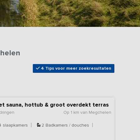
chelen
4 Tips voor meer zoekresultaten
met sauna, hottub & groot overdekt terras
dringen
Op 1 km van Megchelen
4
slaapkamers
2
Badkamers / douches