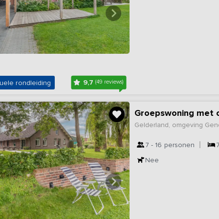
9,7
uele rondleiding
(49 reviews)
Groepswoning met o
Gelderland, omgeving Gen
7 - 16
personen
Nee