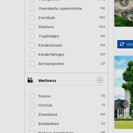
Overdekte speelruimte
191
Zandbak
150
Skelters
144
Traphekjes
141
Virt
Kinderboxen
94
Kinderfietsjes
101
Airtrampoline
27
Wellness
Sauna
79
Hottub
71
Zwembad
44
Bubbelbad
33
Natuur zwemvijver
38