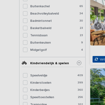
Buitenkachel
65
Beachvolleybalveld
34
Badmintonnet
30
Basketbalveld
23
Tennisbaan
23
Buitenkeuken
9
Midgetgolf
4
Virt
Kindvriendelijk & spelen
Speelveldje
409
Kinderstoelen
399
Kinderbedjes
360
Speeltoestellen
256
Trampoline
202