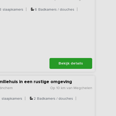
8
slaapkamers
6
Badkamers / douches
Bekijk details
miliehuis in een rustige omgeving
tinchem
Op 10 km van Megchelen
5
slaapkamers
2
Badkamers / douches