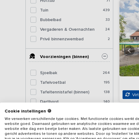
Hottub
71
Tuin
439
Bubbelbad
33
Vergaderen & Overnachten
24
Privé binnenzwembad
2
Voorzieningen (binnen)
Sjoelbak
264
Tafelvoetbal
195
Tafeltennistafel (binnen)
138
Virt
Dartbord
140
Cookie instellingen 🍪
Pooltafel
79
We verwerken verschillende type cookies. Met functionele cookies werkt d
Biljart
36
website goed. Daarnaast gebruiken we analytische cookies waarmee we 
website elke dag een beetje beter maken. Als laatste gebruiken we cooki
Fitnessapparatuur
7
gericht advertenties te tonen op andere websites. Door op 'Instellen' te kl
kun je je voorkeuren aanpassen. Klik op 'Accepteren en doorgaan' om alle 