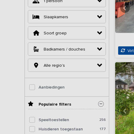
1 persoon
Slaapkamers
Soort groep
Badkamers / douches
Virt
Alle regio's
Aanbiedingen
Populaire filters
Speeltoestellen
256
Huisdieren toegestaan
177