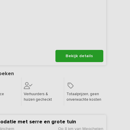
Bekijk details
oeken
ice
Verhuurders &
Totaalprijzen, geen
huizen gecheckt
onverwachte kosten
datie met serre en grote tuin
tinchem
Op 8 km van Megchelen