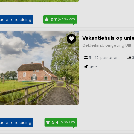
9,7
uele rondleiding
(67 reviews)
Vakantiehuis op uni
Gelderland, omgeving Ulft
5 - 12
personen
Nee
9,4
uele rondleiding
(6 reviews)