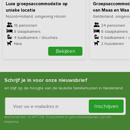
Luxe groepsaccommodatie op
Groepsaccommoda
unieke locatie
van Maas en Waa
Noord-Holland, omgeving Hoorn
Gelderland, omgevi
16 personen
24 personen
8 slaapkamers
6 slaapkamers
4 badkamers / douches
5 badkamers / 
Nee
2
huisdieren
Bekijken
Schrijf je in voor onze nieuwsbrief
en blijf op de hoogte van de leukste familiehuizen in Nederland.
Inschrijven
Beschermd door reCAPTCHA.
Privacybeleid
en
gebruiksvoorwaarden
zijn van
toepassing.