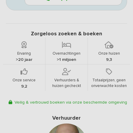
Zorgeloos zoeken & boeken
Ervaring
Overnachtingen
Onze huizen
>20 jaar
>1 miljoen
9,3
Onze service
Verhuurders &
Totaalprijzen, geen
huizen gecheckt
onverwachte kosten
9,2
Veilig & vertrouwd boeken via onze beschermde omgeving
Verhuurder