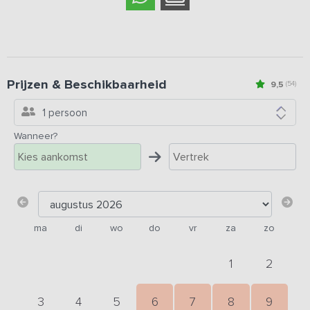
Prijzen & Beschikbaarheid
9,5
(54)
1 persoon
Wanneer?
ma
di
wo
do
vr
za
zo
1
2
3
4
5
6
7
8
9