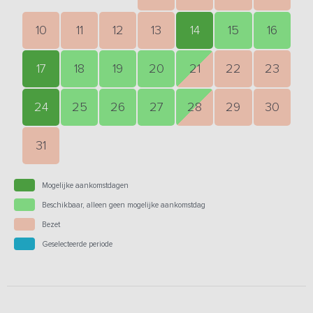
10
11
12
13
14
15
16
17
18
19
20
21
22
23
24
25
26
27
28
29
30
31
Mogelijke aankomstdagen
Beschikbaar, alleen geen mogelijke aankomstdag
Bezet
Geselecteerde periode