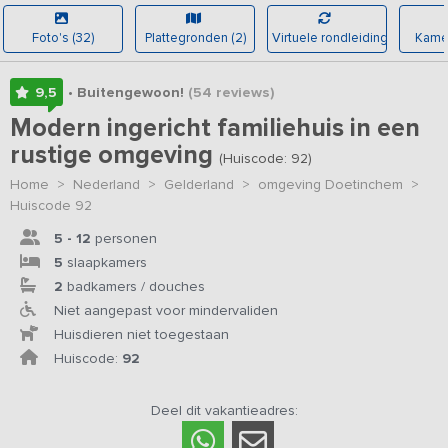
Foto's (32)
Plattegronden (2)
Virtuele rondleiding
Kamer
9,5
• Buitengewoon!
(54
reviews
)
Modern ingericht familiehuis in een
rustige omgeving
(Huiscode: 92)
Home
>
Nederland
>
Gelderland
>
omgeving Doetinchem
>
Huiscode 92
5 - 12
personen
5
slaapkamers
2
badkamers / douches
Niet aangepast voor mindervaliden
Huisdieren niet toegestaan
Huiscode:
92
Deel dit vakantieadres: