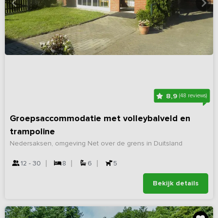
8,9
(48 reviews)
Groepsaccommodatie met volleybalveld en
trampoline
Nedersaksen, omgeving Net over de grens in Duitsland
12 - 30
8
6
5
Bekijk details