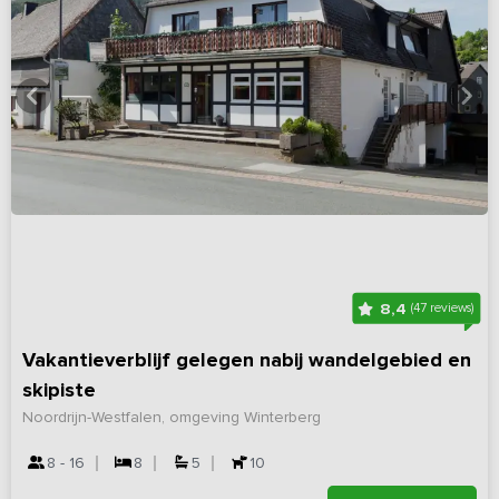
8,4
(47 reviews)
Vakantieverblijf gelegen nabij wandelgebied en
skipiste
Noordrijn-Westfalen, omgeving Winterberg
8 - 16
8
5
10