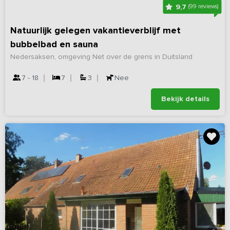
9,7
(99 reviews)
Natuurlijk gelegen vakantieverblijf met
bubbelbad en sauna
Nedersaksen, omgeving Net over de grens in Duitsland
7 - 18
7
3
Nee
Bekijk details