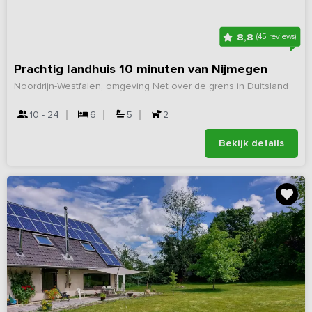
8,8
(45 reviews)
Prachtig landhuis 10 minuten van Nijmegen
Noordrijn-Westfalen, omgeving Net over de grens in Duitsland
10 - 24
6
5
2
Bekijk details