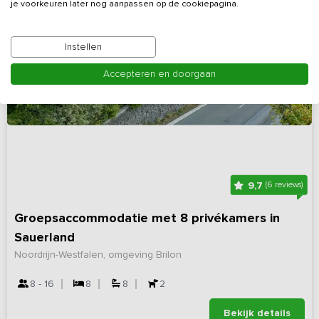
je voorkeuren later nog aanpassen op de cookiepagina.
Instellen
Accepteren en doorgaan
9,7
(6 reviews)
Groepsaccommodatie met 8 privékamers in
Sauerland
Noordrijn-Westfalen, omgeving Brilon
8 - 16
8
8
2
Bekijk details