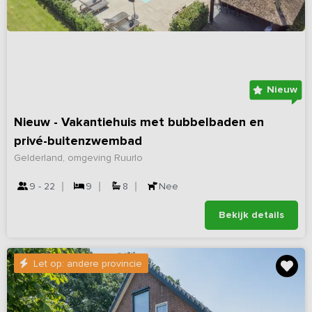
Nieuw
Nieuw - Vakantiehuis met bubbelbaden en
privé-buitenzwembad
Gelderland, omgeving Ruurlo
9 - 22
9
8
Nee
Bekijk details
Let op: andere provincie