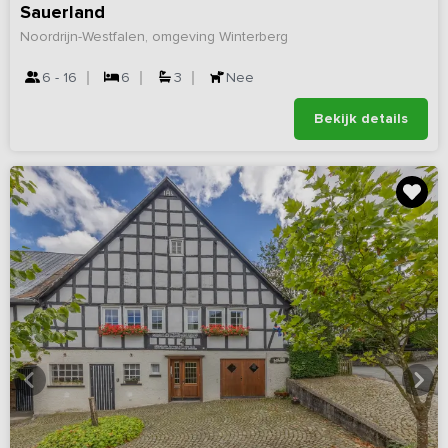
Sauerland
Noordrijn-Westfalen, omgeving Winterberg
6 - 16
6
3
Nee
Bekijk details