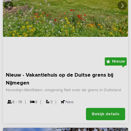
Nieuw
Nieuw - Vakantiehuis op de Duitse grens bij
Nijmegen
Noordrijn-Westfalen, omgeving Net over de grens in Duitsland
8 - 19
8
3
Nee
Bekijk details