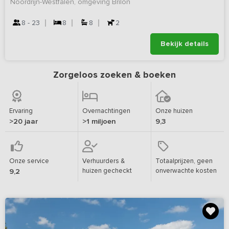
Noordrijn-Westfalen, omgeving Brilon
8 - 23
8
8
2
Bekijk details
Zorgeloos zoeken & boeken
Ervaring
Overnachtingen
Onze huizen
>20 jaar
>1 miljoen
9,3
Onze service
Verhuurders &
Totaalprijzen, geen
huizen gecheckt
onverwachte kosten
9,2