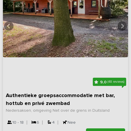
9,0
(48 reviews)
Authentieke groepsaccommodatie met bar,
hottub en privé zwembad
Nedersaksen, omgeving Net over de grens in Duitsland
10 - 18
6
4
Nee