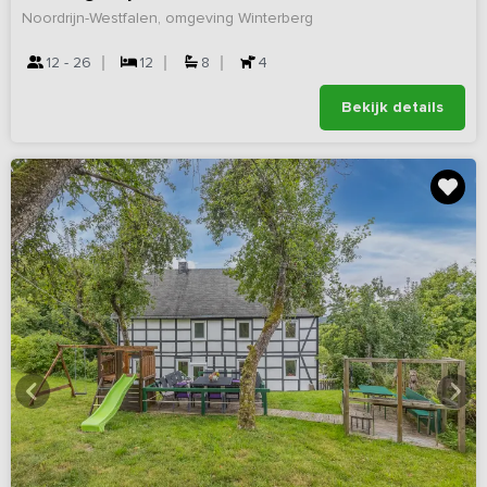
Noordrijn-Westfalen, omgeving Winterberg
12 - 26
12
8
4
Bekijk details