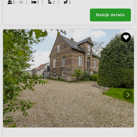
5 - 10
5
2
2
Bekijk details