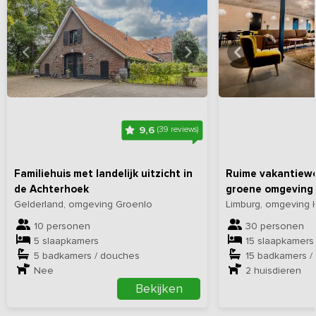
Bekijk
hier
alle foto's
Bekijk
hi
9,6
(39 reviews)
Familiehuis met landelijk uitzicht in
Ruime vakantiewo
de Achterhoek
groene omgeving
Gelderland, omgeving Groenlo
Limburg, omgeving 
10 personen
30 personen
5 slaapkamers
15 slaapkamers
5 badkamers / douches
15 badkamers /
Nee
2
huisdieren
Bekijken