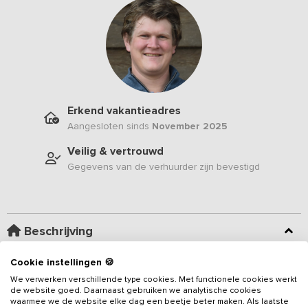
Erkend vakantieadres
Aangesloten sinds
November 2025
Veilig & vertrouwd
Gegevens van de verhuurder zijn bevestigd
Beschrijving
Cookie instellingen 🍪
Nieuw in ons aanbod sinds februari 2026
- Deze gezellige
We verwerken verschillende type cookies. Met functionele cookies werkt
groepsaccommodatie is een perfect
vakantieadres voor
de website goed. Daarnaast gebruiken we analytische cookies
groepen tot 26 personen
en ligt op een bijzondere locatie net
waarmee we de website elke dag een beetje beter maken. Als laatste