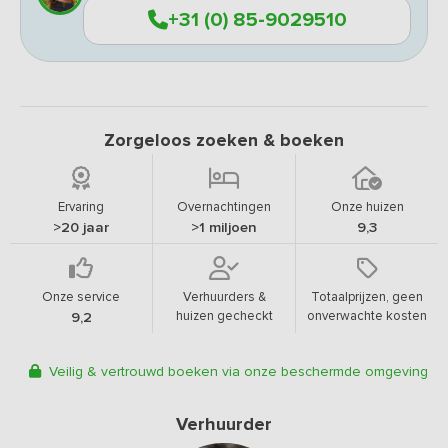
+31 (0) 85-9029510
Zorgeloos zoeken & boeken
Ervaring
Overnachtingen
Onze huizen
>20 jaar
>1 miljoen
9,3
Onze service
Verhuurders &
Totaalprijzen, geen
huizen gecheckt
onverwachte kosten
9,2
Veilig & vertrouwd boeken via onze beschermde omgeving
Verhuurder