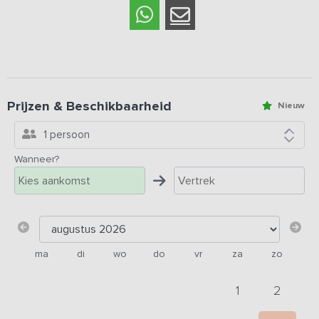
Prijzen & Beschikbaarheid
Nieuw
1 persoon
Wanneer?
ma
di
wo
do
vr
za
zo
1
2