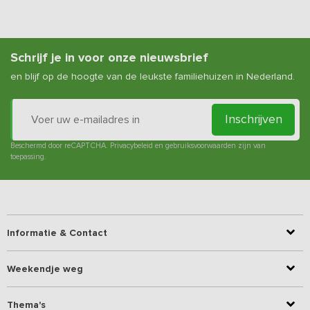
Schrijf je in voor onze nieuwsbrief
en blijf op de hoogte van de leukste familiehuizen in Nederland.
Inschrijven
Beschermd door reCAPTCHA.
Privacybeleid
en
gebruiksvoorwaarden
zijn van
toepassing.
Informatie & Contact
Weekendje weg
Thema's