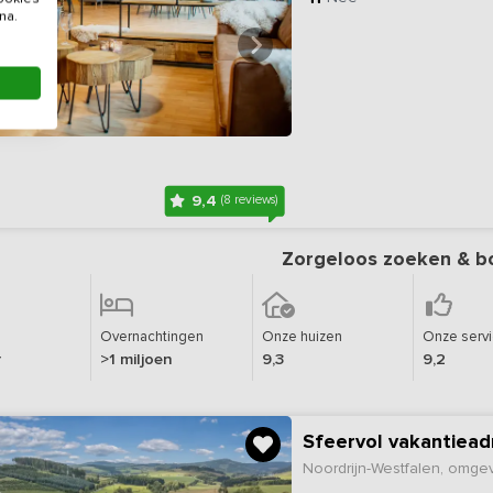
na.
9,4
(8 reviews)
Zorgeloos zoeken & b
Overnachtingen
Onze huizen
Onze serv
r
>1 miljoen
9,3
9,2
Sfeervol vakantiead
Noordrijn-Westfalen, omge