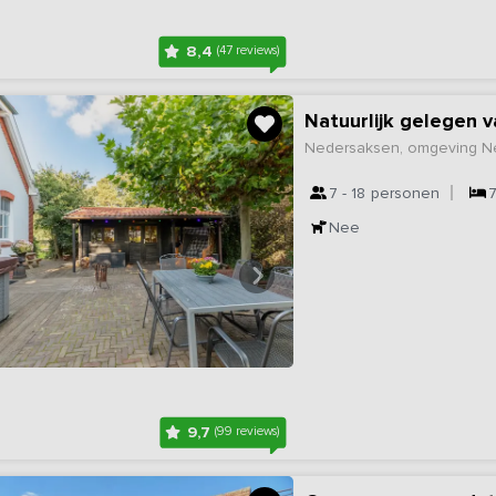
8,4
(47 reviews)
Natuurlijk gelegen 
Nedersaksen, omgeving Net
7 - 18
personen
Nee
9,7
(99 reviews)