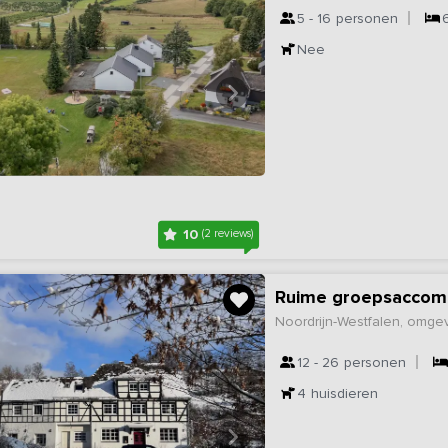
5 - 16
personen
Nee
10
(2 reviews)
Ruime groepsaccomm
Noordrijn-Westfalen, omge
12 - 26
personen
4
huisdieren