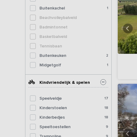
Buitenkachel
1
Beachvolleybalveld
Badmintonnet
Basketbalveld
Tennisbaan
Buitenkeuken
2
Midgetgolf
1
Kindvriendelijk & spelen
Speelveldje
17
Kinderstoelen
18
Kinderbedjes
18
Speeltoestellen
9
Trampoline
9