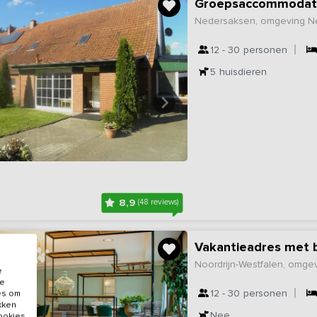
Groepsaccommodatie
Nedersaksen, omgeving Net
12 - 30
personen
5
huisdieren
8,9
(48 reviews)
Vakantieadres met b
Noordrijn-Westfalen, omgev
e
de
12 - 30
personen
es om
ikken
Nee
cookies