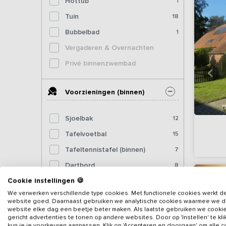
Hottub
1
Tuin
18
Bubbelbad
1
Vergaderen & Overnachten
Privé binnenzwembad
Voorzieningen (binnen)
Sjoelbak
12
Tafelvoetbal
15
Tafeltennistafel (binnen)
7
Dartbord
8
Cookie instellingen 🍪
Pooltafel
8
We verwerken verschillende type cookies. Met functionele cookies werkt d
Biljart
1
website goed. Daarnaast gebruiken we analytische cookies waarmee we 
website elke dag een beetje beter maken. Als laatste gebruiken we cooki
Fitnessapparatuur
1
gericht advertenties te tonen op andere websites. Door op 'Instellen' te kl
kun je je voorkeuren aanpassen. Klik op 'Accepteren en doorgaan' om alle 