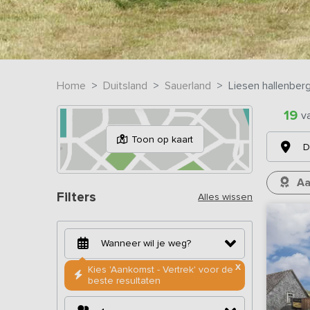
Home
Duitsland
Sauerland
Liesen hallenber
19
v
Toon op kaart
D
Aa
Filters
Alles wissen
X
Kies 'Aankomst - Vertrek' voor de
beste resultaten