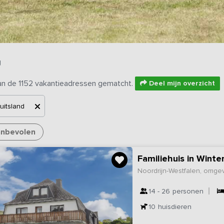
g
an de 1152 vakantieadressen gematcht.
Deel mijn overzicht
uitsland
nbevolen
Familiehuis in Winte
Noordrijn-Westfalen, omge
14 - 26
personen
10
huisdieren