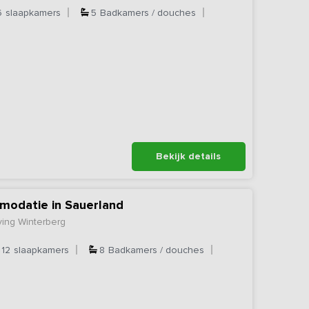
6
slaapkamers
5
Badkamers / douches
Bekijk details
odatie in Sauerland
ving Winterberg
12
slaapkamers
8
Badkamers / douches