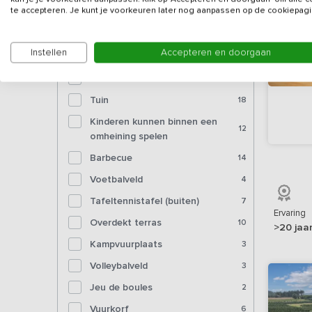
Bioscoop
te accepteren. Je kunt je voorkeuren later nog aanpassen op de cookiepagi
Voorzieningen (buiten)
Instellen
Accepteren en doorgaan
Tuinmeubelen
18
Tuin
18
Kinderen kunnen binnen een
12
omheining spelen
Barbecue
14
Voetbalveld
4
Tafeltennistafel (buiten)
7
Ervaring
Overdekt terras
10
>20 jaa
Kampvuurplaats
3
Volleybalveld
3
Jeu de boules
2
Vuurkorf
6