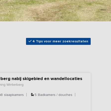
4 Tips voor meer zoekresultaten
rberg nabij skigebied en wandellocaties
ving Winterberg
8
slaapkamers
5
Badkamers / douches