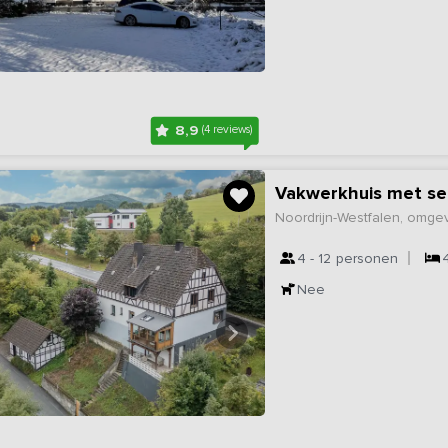
8,9
(4 reviews)
Vakwerkhuis met ser
Noordrijn-Westfalen, omge
4 - 12
personen
Nee