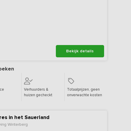
Bekijk details
oeken
ice
Verhuurders &
Totaalprijzen, geen
huizen gecheckt
onverwachte kosten
res in het Sauerland
ving Winterberg