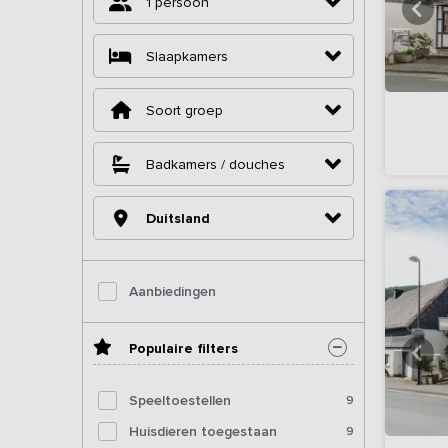
1 persoon
Slaapkamers
Soort groep
Badkamers / douches
Duitsland
Aanbiedingen
Populaire filters
Speeltoestellen
9
Huisdieren toegestaan
9