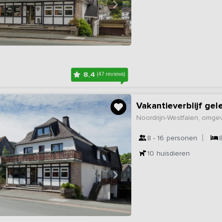
8,4
(47 reviews)
Vakantieverblijf gel
Noordrijn-Westfalen, omge
8 - 16
personen
10
huisdieren