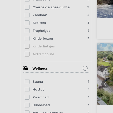
Overdekte speelruimte
9
Zandbak
3
Skelters
3
Traphekjes
2
Kinderboxen
5
Kinderfietsjes
Airtrampoline
Wellness
Sauna
2
Hottub
1
Zwembad
1
Bubbelbad
1
Natuur zwemvijver
2