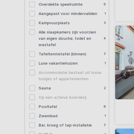
Overdekte speelruimte
9
Aangepast voor mindervaliden
1
Kampvuurplaats
3
Alle slaapkamers zijn voorzien
van eigen douche, toilet en
4
wastafel
Tafeltennistafel (binnen)
7
Luxe vakantiehuizen
1
Accommodatie bestaat uit losse
huisjes of appartementen
Sauna
2
Op een actieve boerderij
Pooltafel
8
Zwembad
1
Bar, kroeg of tap-installatie
7