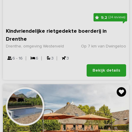
9,2
(24 reviews)
Kindvriendelijke rietgedekte boerderij in
Drenthe
Drenthe, omgeving Westerveld
Op 7 km van Dwingeloo
6 - 16
6
3
3
Bekijk details