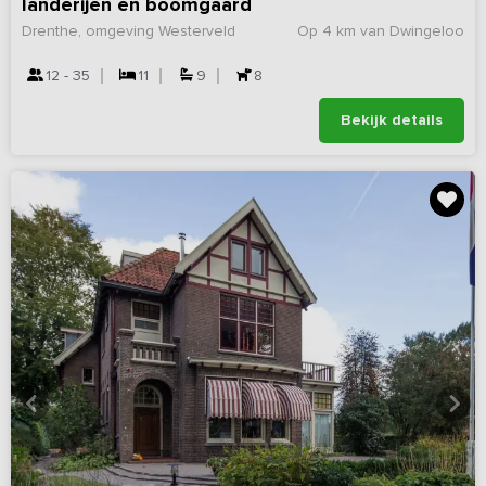
landerijen en boomgaard
Drenthe, omgeving Westerveld
Op 4 km van Dwingeloo
12 - 35
11
9
8
Bekijk details