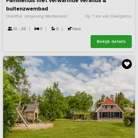
Familiehuis met verwarmde veranda &
buitenzwembad
Drenthe, omgeving Westerveld
Op 7 km van Dwingeloo
10 - 26
9
6
Nee
Bekijk details