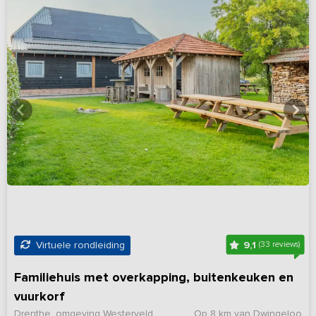
9,1
Virtuele rondleiding
(33 reviews)
Familiehuis met overkapping, buitenkeuken en
vuurkorf
Drenthe, omgeving Westerveld
Op 8 km van Dwingeloo