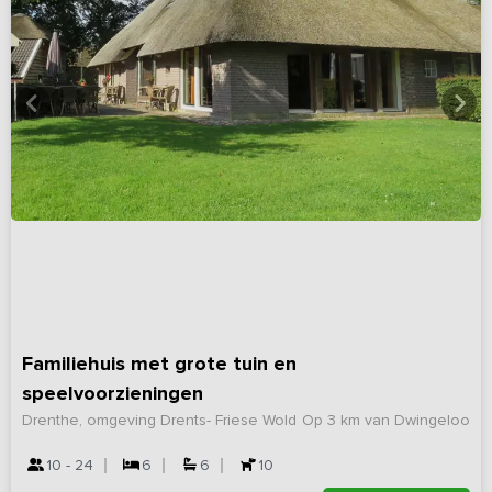
Familiehuis met grote tuin en
speelvoorzieningen
Drenthe, omgeving Drents- Friese Wold
Op 3 km van Dwingeloo
10 - 24
6
6
10