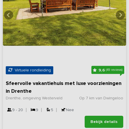
9,6
Virtuele rondleiding
(49 reviews)
Sfeervolle vakantiehuis met luxe voorzieningen
in Drenthe
Drenthe, omgeving Westerveld
Op 7 km van Dwingeloo
9 - 20
9
5
Nee
Bekijk details