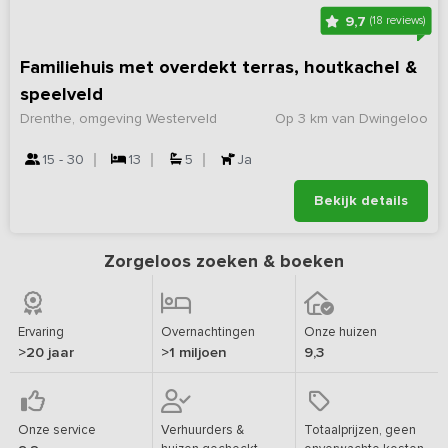
9,7
(18 reviews)
Familiehuis met overdekt terras, houtkachel &
speelveld
Drenthe, omgeving Westerveld
Op 3 km van Dwingeloo
15 - 30
13
5
Ja
Bekijk details
Zorgeloos zoeken & boeken
Ervaring
Overnachtingen
Onze huizen
>20 jaar
>1 miljoen
9,3
Onze service
Verhuurders &
Totaalprijzen, geen