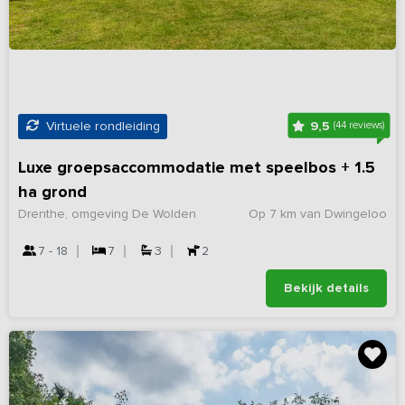
9,5
Virtuele rondleiding
(44 reviews)
Luxe groepsaccommodatie met speelbos + 1.5
ha grond
Drenthe, omgeving De Wolden
Op 7 km van Dwingeloo
7 - 18
7
3
2
Bekijk details