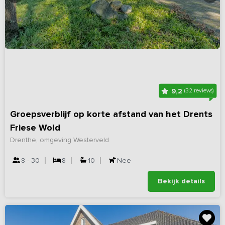
9,2
(32 reviews)
Groepsverblijf op korte afstand van het Drents
Friese Wold
Drenthe, omgeving Westerveld
8 - 30
8
10
Nee
Bekijk details