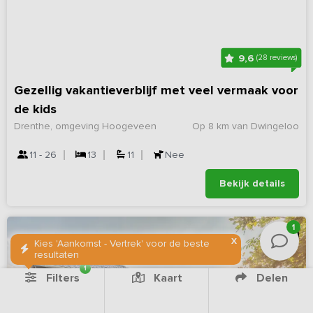
9,6
(28 reviews)
Gezellig vakantieverblijf met veel vermaak voor
de kids
Drenthe, omgeving Hoogeveen
Op 8 km van Dwingeloo
11 - 26
13
11
Nee
Bekijk details
1
X
Kies 'Aankomst - Vertrek' voor de beste
resultaten
1
Filters
Kaart
Delen