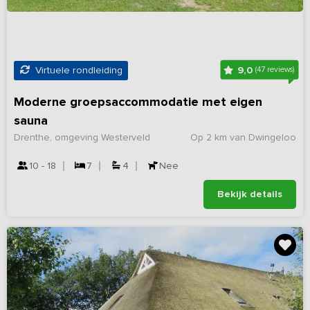
9,0
Virtuele rondleiding
(47 reviews)
Moderne groepsaccommodatie met eigen
sauna
Drenthe, omgeving Westerveld
Op 2 km van Dwingeloo
10 - 18
7
4
Nee
Bekijk details