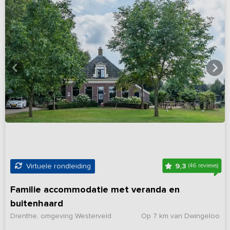
9,3
Virtuele rondleiding
(46 reviews)
Familie accommodatie met veranda en
buitenhaard
Drenthe, omgeving Westerveld
Op 7 km van Dwingeloo