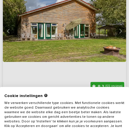
8,3
(69 reviews)
Cookie instellingen 🍪
Vakantieboerderij met uitgebreide
We verwerken verschillende type cookies. Met functionele cookies werkt
ontspanningsruimte
de website goed. Daarnaast gebruiken we analytische cookies
waarmee we de website elke dag een beetje beter maken. Als laatste
Drenthe, omgeving Westerveld
Op 4 km van Dwingeloo
gebruiken we cookies om gericht advertenties te tonen op andere
websites. Door op 'Instellen' te klikken kun je je voorkeuren aanpassen.
8 - 25
11
9
8
Klik op 'Accepteren en doorgaan' om alle cookies te accepteren. Je kunt