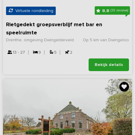
8,8
Virtuele rondleiding
(35 reviews)
Rietgedekt groepsverblijf met bar en
speelruimte
Drenthe, omgeving Dwingelderveld
Op 5 km van Dwingeloo
13 - 27
9
5
2
Bekijk details