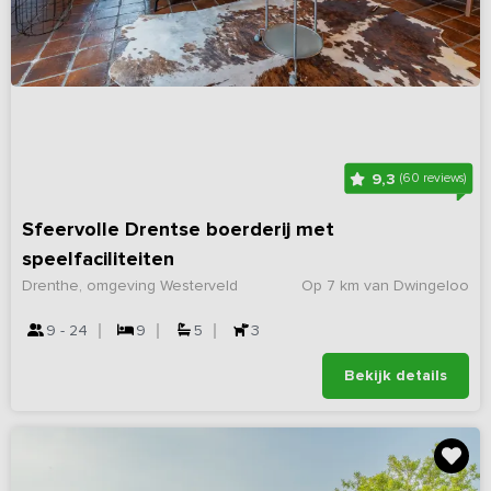
9,3
(60 reviews)
Sfeervolle Drentse boerderij met
speelfaciliteiten
Drenthe, omgeving Westerveld
Op 7 km van Dwingeloo
9 - 24
9
5
3
Bekijk details