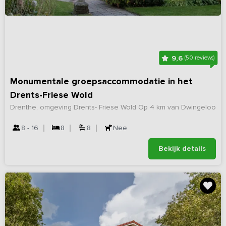
9,6
(50 reviews)
Monumentale groepsaccommodatie in het
Drents-Friese Wold
Drenthe, omgeving Drents- Friese Wold
Op 4 km van Dwingeloo
8 - 16
8
8
Nee
Bekijk details