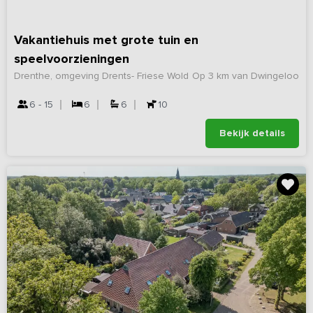
Vakantiehuis met grote tuin en
speelvoorzieningen
Drenthe, omgeving Drents- Friese Wold
Op 3 km van Dwingeloo
6 - 15
6
6
10
Bekijk details