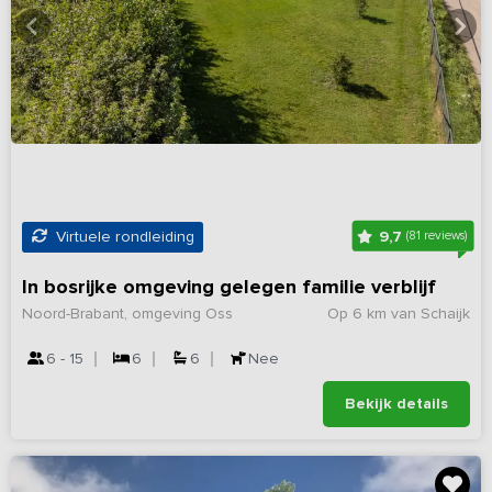
9,7
Virtuele rondleiding
(81 reviews)
In bosrijke omgeving gelegen familie verblijf
Noord-Brabant, omgeving Oss
Op 6 km van Schaijk
6 - 15
6
6
Nee
Bekijk details