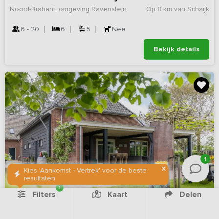
Noord-Brabant, omgeving Ravenstein
Op 8 km van Schaijk
6 - 20
6
5
Nee
Bekijk details
1
X
Kies 'Aankomst - Vertrek' voor de beste
resultaten
1
Filters
Kaart
Delen