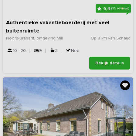
9,4
(35 reviews)
Authentieke vakantieboerderij met veel
buitenruimte
Noord-Brabant, omgeving Mill
Op 8 km van Schaijk
10 - 20
9
3
Nee
Bekijk details