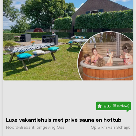
8,6
(45 reviews)
Luxe vakantiehuis met privé sauna en hottub
Noord-Brabant, omgeving Oss
Op 5 km van Schaijk