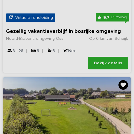
9,7
Virtuele rondleiding
(81 reviews)
Gezellig vakantieverblijf in bosrijke omgeving
Noord-Brabant, omgeving Oss
Op 6 km van Schaijk
8 - 28
6
6
Nee
Bekijk details