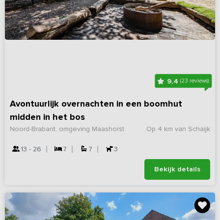
9,4
(23 reviews)
Avontuurlijk overnachten in een boomhut
midden in het bos
Noord-Brabant, omgeving Maashorst
Op 4 km van Schaijk
13 - 26
7
7
3
Bekijk details