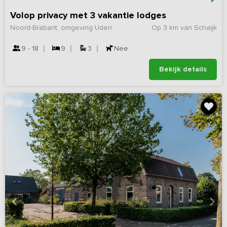
Volop privacy met 3 vakantie lodges
Noord-Brabant, omgeving Uden
Op 3 km van Schaijk
9 - 18
9
3
Nee
Bekijk details