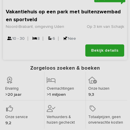
Vakantiehuis op een park met buitenzwembad
en sportveld
Noord-Brabant, omgeving Uden
Op 3 km van Schaijk
10 - 30
8
6
Nee
Bekijk details
Zorgeloos zoeken & boeken
Ervaring
Overnachtingen
Onze huizen
>20 jaar
>1 miljoen
9,3
Onze service
Verhuurders &
Totaalprijzen, geen
huizen gecheckt
onverwachte kosten
9,2