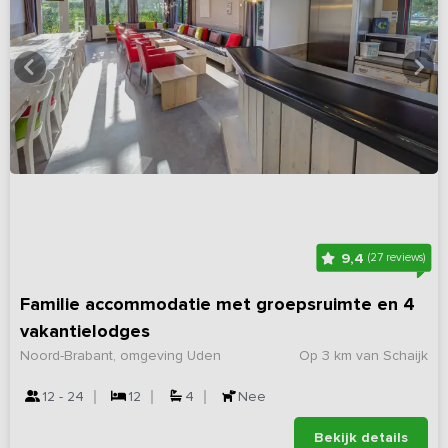
9,4
(27 reviews)
Familie accommodatie met groepsruimte en 4
vakantielodges
Noord-Brabant, omgeving Uden
Op 3 km van Schaijk
12 - 24
12
4
Nee
Bekijk details