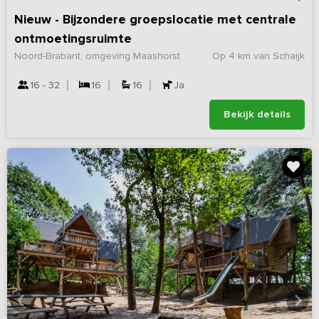
Nieuw - Bijzondere groepslocatie met centrale
ontmoetingsruimte
Noord-Brabant, omgeving Maashorst
Op 4 km van Schaijk
16 - 32
16
16
Ja
Bekijk details