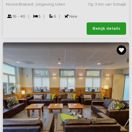
Noord-Brabant, omgeving Uden
Op 3 km van Schaijk
16 - 40
5
6
Nee
Bekijk details