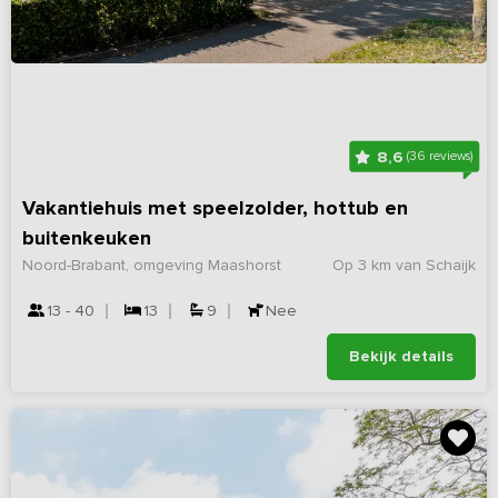
8,6
(36 reviews)
Vakantiehuis met speelzolder, hottub en
buitenkeuken
Noord-Brabant, omgeving Maashorst
Op 3 km van Schaijk
13 - 40
13
9
Nee
Bekijk details