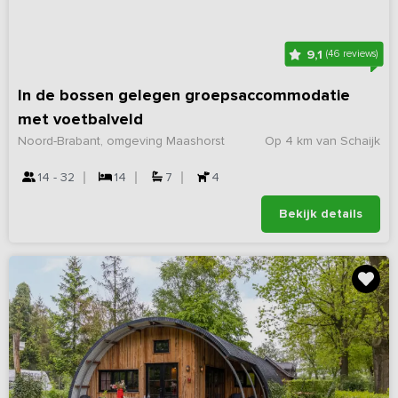
9,1
(46 reviews)
In de bossen gelegen groepsaccommodatie
met voetbalveld
Noord-Brabant, omgeving Maashorst
Op 4 km van Schaijk
14 - 32
14
7
4
Bekijk details