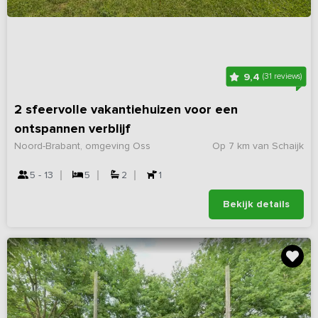
9,4
(31 reviews)
2 sfeervolle vakantiehuizen voor een
ontspannen verblijf
Noord-Brabant, omgeving Oss
Op 7 km van Schaijk
5 - 13
5
2
1
Bekijk details