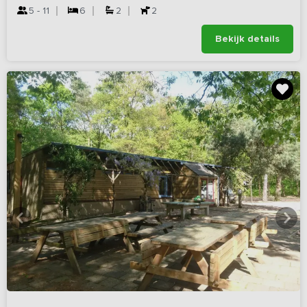
5 - 11
6
2
2
Bekijk details