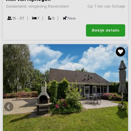
Gelderland, omgeving Ravenstein
Op 7 km van Schaijk
15 - 37
7
5
Nee
Bekijk details