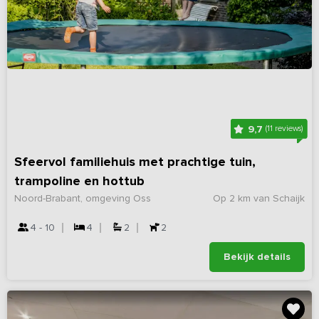
9,7
(11 reviews)
Sfeervol familiehuis met prachtige tuin,
trampoline en hottub
Noord-Brabant, omgeving Oss
Op 2 km van Schaijk
4 - 10
4
2
2
Bekijk details