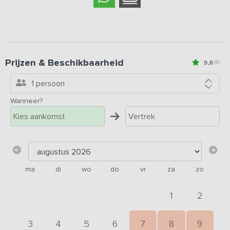
Prijzen & Beschikbaarheid
9,8
(8)
1 persoon
Wanneer?
ma
di
wo
do
vr
za
zo
1
2
3
4
5
6
7
8
9