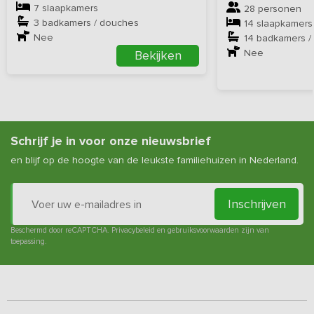
7 slaapkamers
28 personen
3 badkamers / douches
14 slaapkamers
Nee
14 badkamers /
Nee
Bekijken
Schrijf je in voor onze nieuwsbrief
en blijf op de hoogte van de leukste familiehuizen in Nederland.
Inschrijven
Beschermd door reCAPTCHA.
Privacybeleid
en
gebruiksvoorwaarden
zijn van
toepassing.