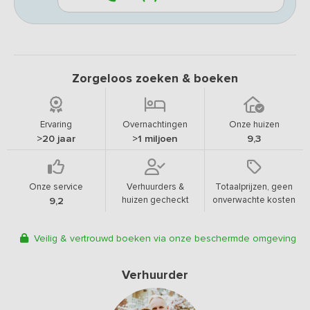
Zorgeloos zoeken & boeken
Ervaring
Overnachtingen
Onze huizen
>20 jaar
>1 miljoen
9,3
Onze service
Verhuurders &
Totaalprijzen, geen
huizen gecheckt
onverwachte kosten
9,2
Veilig & vertrouwd boeken via onze beschermde omgeving
Verhuurder