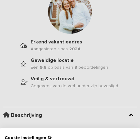
Erkend vakantieadres
Aangesloten sinds
2024
Geweldige locatie
Een
9.8
op basis van
8
beoordelingen
Veilig & vertrouwd
Gegevens van de verhuurder zijn bevestigd
Beschrijving
Op een idyllisch plekje in het Achterhoekse Coulissen Landschap
ligt tussen de akkers en de eeuwenoude bomen, deze
Cookie instellingen 🍪