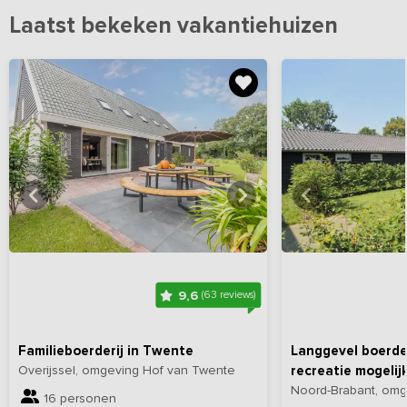
Laatst bekeken vakantiehuizen
Bekijk
hier
alle foto's
Bekijk
hi
9,6
(63 reviews)
Familieboerderij in Twente
Langgevel boerder
Overijssel, omgeving Hof van Twente
recreatie mogeli
Noord-Brabant, om
16 personen