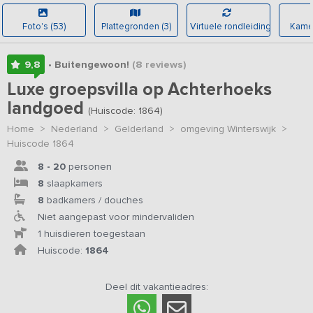
Foto's (53)
Plattegronden (3)
Virtuele rondleiding
Kamer
9,8
• Buitengewoon!
(8
reviews
)
Luxe groepsvilla op Achterhoeks
landgoed
(Huiscode: 1864)
Home
>
Nederland
>
Gelderland
>
omgeving Winterswijk
>
Huiscode 1864
8 - 20
personen
8
slaapkamers
8
badkamers / douches
Niet aangepast voor mindervaliden
1 huisdieren toegestaan
Huiscode:
1864
Deel dit vakantieadres: