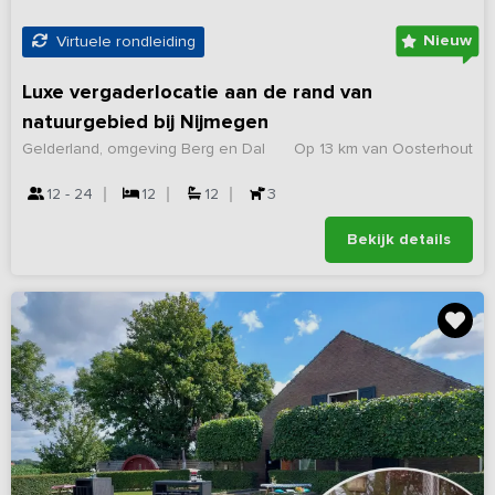
Nieuw
Virtuele rondleiding
Luxe vergaderlocatie aan de rand van
natuurgebied bij Nijmegen
Gelderland, omgeving Berg en Dal
Op 13 km van Oosterhout
12 - 24
12
12
3
Bekijk details