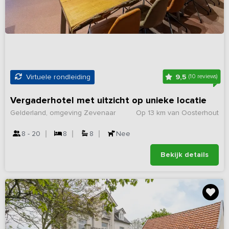
9,5
Virtuele rondleiding
(10 reviews)
Vergaderhotel met uitzicht op unieke locatie
Gelderland, omgeving Zevenaar
Op 13 km van Oosterhout
8 - 20
8
8
Nee
Bekijk details