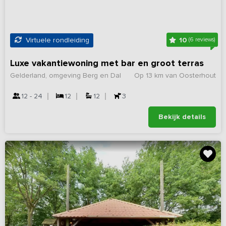
10
Virtuele rondleiding
(6 reviews)
Luxe vakantiewoning met bar en groot terras
Gelderland, omgeving Berg en Dal
Op 13 km van Oosterhout
12 - 24
12
12
3
Bekijk details