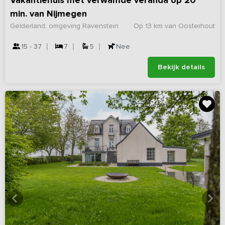
Vakantiehuis met verwamde veranda op 20
min. van Nijmegen
Gelderland, omgeving Ravenstein
Op 13 km van Oosterhout
15 - 37
7
5
Nee
Bekijk details