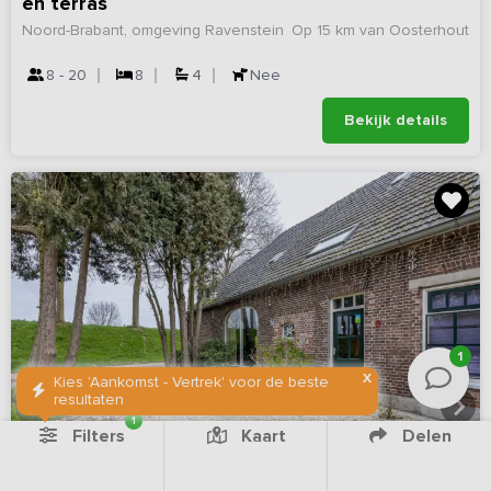
en terras
Noord-Brabant, omgeving Ravenstein
Op 15 km van Oosterhout
8 - 20
8
4
Nee
Bekijk details
1
X
Kies 'Aankomst - Vertrek' voor de beste
resultaten
1
Filters
Kaart
Delen