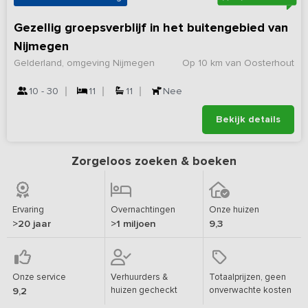
Gezellig groepsverblijf in het buitengebied van
Nijmegen
Gelderland, omgeving Nijmegen
Op 10 km van Oosterhout
10 - 30
11
11
Nee
Bekijk details
Zorgeloos zoeken & boeken
Ervaring
Overnachtingen
Onze huizen
>20 jaar
>1 miljoen
9,3
Onze service
Verhuurders &
Totaalprijzen, geen
huizen gecheckt
onverwachte kosten
9,2