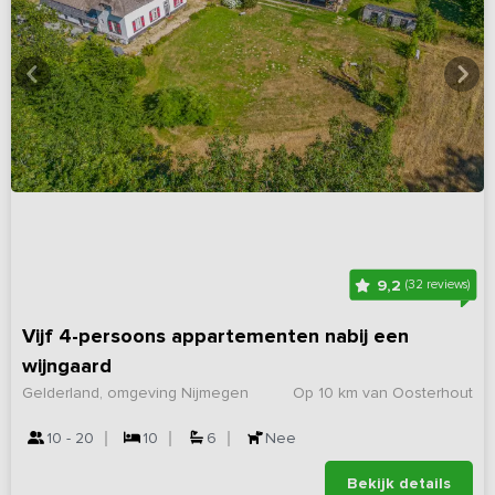
9,2
(32 reviews)
Vijf 4-persoons appartementen nabij een
wijngaard
Gelderland, omgeving Nijmegen
Op 10 km van Oosterhout
10 - 20
10
6
Nee
Bekijk details