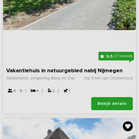
9,5
(27 reviews)
Vakantiehuis in natuurgebied nabij Nijmegen
Gelderland, omgeving Berg en Dal
Op 8 km van Oosterhout
4 - 9
4
2
1
Bekijk details