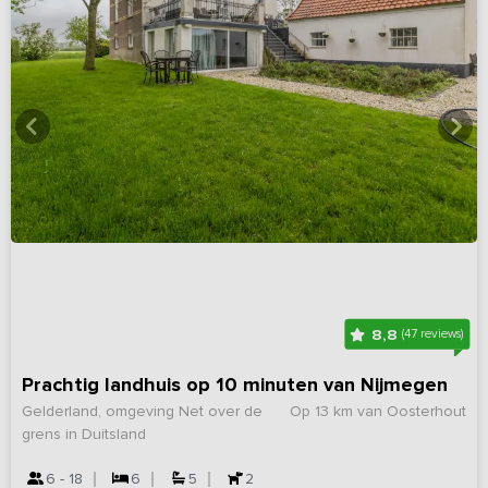
8,8
(47 reviews)
Prachtig landhuis op 10 minuten van Nijmegen
Gelderland, omgeving Net over de
Op 13 km van Oosterhout
grens in Duitsland
6 - 18
6
5
2