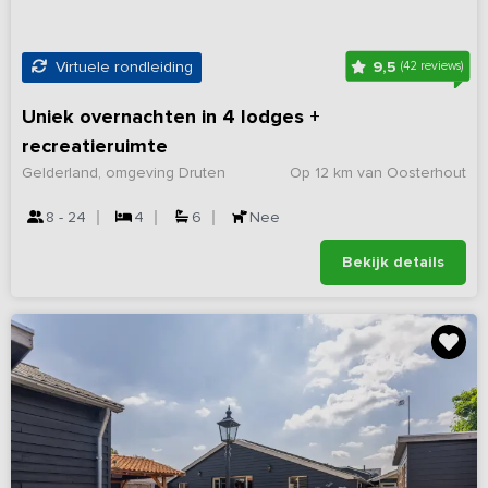
9,5
Virtuele rondleiding
(42 reviews)
Uniek overnachten in 4 lodges +
recreatieruimte
Gelderland, omgeving Druten
Op 12 km van Oosterhout
8 - 24
4
6
Nee
Bekijk details