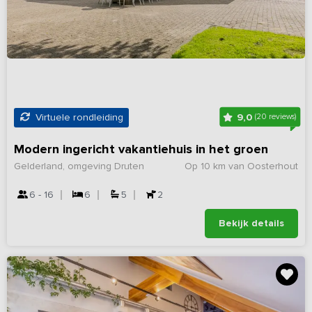
9,0
Virtuele rondleiding
(20 reviews)
Modern ingericht vakantiehuis in het groen
Gelderland, omgeving Druten
Op 10 km van Oosterhout
6 - 16
6
5
2
Bekijk details