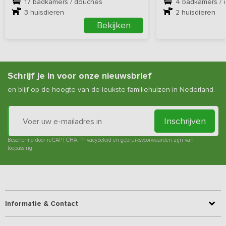
17 badkamers / douches
4 badkamers /
3
huisdieren
2
huisdieren
Bekijken
Schrijf je in voor onze nieuwsbrief
en blijf op de hoogte van de leukste familiehuizen in Nederland.
Inschrijven
Beschermd door reCAPTCHA.
Privacybeleid
en
gebruiksvoorwaarden
zijn van
toepassing.
Informatie & Contact