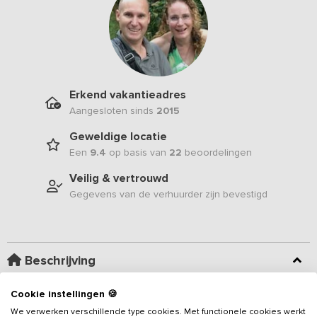
Erkend vakantieadres
Aangesloten sinds
2015
Geweldige locatie
Een
9.4
op basis van
22
beoordelingen
Veilig & vertrouwd
Gegevens van de verhuurder zijn bevestigd
Beschrijving
Cookie instellingen 🍪
Deze groepsaccommodatie, geschikt voor groepen van 24 tot 51
personen, is gelegen in een landelijke omgeving in het
We verwerken verschillende type cookies. Met functionele cookies werkt