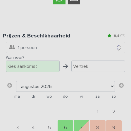
Prijzen & Beschikbaarheid
9,4
(22)
1 persoon
Wanneer?
ma
di
wo
do
vr
za
zo
1
2
3
4
5
6
7
8
9