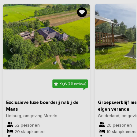
Bekijk
hier
alle foto's
Bekijk
hi
9,6
(36 reviews)
Exclusieve luxe boerderij nabij de
Groepsverblijf me
Maas
eigen veranda
Limburg, omgeving Meerlo
Gelderland, omgevi
52 personen
20 personen
20 slaapkamers
10 slaapkamers