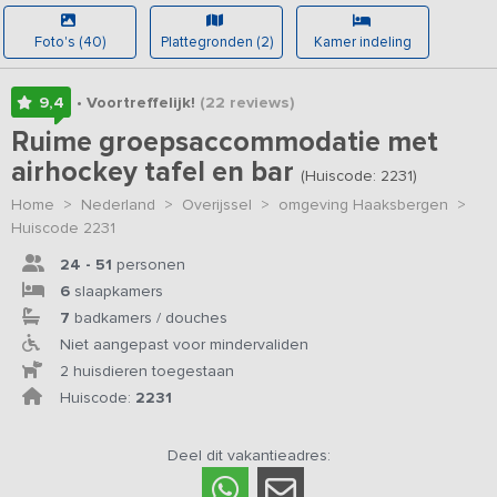
Foto's (40)
Plattegronden (2)
Kamer indeling
9,4
• Voortreffelijk!
(22
reviews
)
Ruime groepsaccommodatie met
airhockey tafel en bar
(Huiscode: 2231)
Home
>
Nederland
>
Overijssel
>
omgeving Haaksbergen
>
Huiscode 2231
24 - 51
personen
6
slaapkamers
7
badkamers / douches
Niet aangepast voor mindervaliden
2 huisdieren toegestaan
Huiscode:
2231
Deel dit vakantieadres: