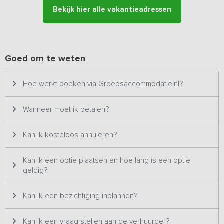
Er zijn 5 slaapkamers voorzien van moderne steigerhouten
Bekijk hier alle vakantieadressen
stapelbedden en bonelli binnenveringsmatrassen met anti-
allergische tijk. Ook het sanitair is volledig nieuw en is ruim en
modern. Er zijn 4 toiletten en een 6-tal ruime douches. De
douches zijn voorzien van goede (Grohe) thermostaatkranen en
douchekoppen, waardoor douchen niet alleen maar een
Goed om te weten
verplichting is. Er is 1 slaapkamer aanwezig met 3 luxe
boxspringbedden en eigen sanitair. Deze kamer is geschikt voor
Hoe werkt boeken via Groepsaccommodatie.nl?
mindervaliden, maar ook ideaal als leiding-/trainerskamer.
Buiten kun je gebruik maken van verschillende tuinsets waardoor
Wanneer moet ik betalen?
je gezellig met uw groep samen kunt zitten. Voor de kinderen zijn
er verschillende speeltoestellen en een speelveld.
Kan ik kosteloos annuleren?
Kan ik een optie plaatsen en hoe lang is een optie
geldig?
Kan ik een bezichtiging inplannen?
Kan ik een vraag stellen aan de verhuurder?