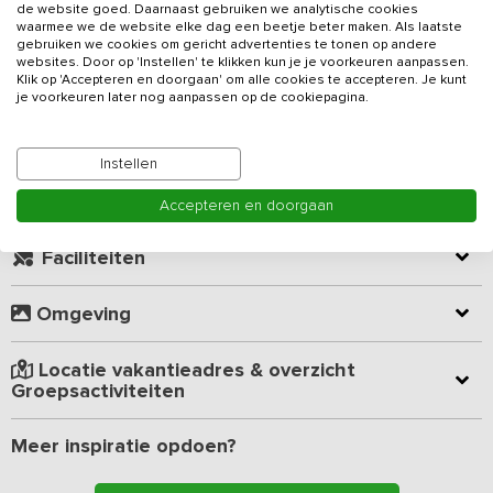
de website goed. Daarnaast gebruiken we analytische cookies
buitengebied van Twente. Dit
vakantieadres
beschikt zowel
waarmee we de website elke dag een beetje beter maken. Als laatste
binnen als buiten over volop ruimte voor het organiseren van
gebruiken we cookies om gericht advertenties te tonen op andere
leuke groepsactiviteiten.
websites. Door op 'Instellen' te klikken kun je je voorkeuren aanpassen.
Lees meer
Klik op 'Accepteren en doorgaan' om alle cookies te accepteren. Je kunt
je voorkeuren later nog aanpassen op de cookiepagina.
De gezamenlijke ruimte is voorzien van een speelruimte met
airhockey tafel, tafelvoetbaltafel, speelautomaat, dartboard en
Kamer indeling
Karaoke, diverse zitplekken en een professionele horecakeuken.
Instellen
Deze open keuken met bar is voorzien van voldoende koelingen,
een groot 6-pits fornuis en een horeca-vaatwasser.
Geverifieerde beoordelingen
Accepteren en doorgaan
Door de bar en open keuken blijft de keukenploeg op een leuke
Faciliteiten
manier betrokken bij de groep, wat een hoop gezelligheid
meebrengt. Ook is er een audio-installatie voorzien van versterker,
Omgeving
microfoon, computer en een flatscreen TV met satellietontvangst.
Via de computer is een presentatie of een karaoke/quiz avond zo
geregeld. Op zolder is een ware bioscoopkamer met een 75-inch
Locatie vakantieadres & overzicht
smartTV, ook kan er een HDMI-kabel aangesloten worden om
Groepsactiviteiten
eigen apparatuur te verbinden.
Meer inspiratie opdoen?
De groepsaccommodatie beschikt over een 6-tal slaapkamers,
met in totaal 51 slaapplekken en wordt altijd aan 1 groep verhuurd.