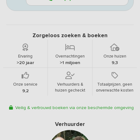
Zorgeloos zoeken & boeken
Ervaring
Overnachtingen
Onze huizen
>20 jaar
>1 miljoen
9,3
Onze service
Verhuurders &
Totaalprijzen, geen
huizen gecheckt
onverwachte kosten
9,2
Veilig & vertrouwd boeken via onze beschermde omgeving
Verhuurder