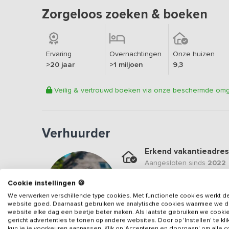
Zorgeloos zoeken & boeken
Ervaring
Overnachtingen
Onze huizen
>20 jaar
>1 miljoen
9,3
Veilig & vertrouwd boeken via onze beschermde om
Verhuurder
Erkend vakantieadres
Aangesloten sinds
2022
Geweldige locatie
Cookie instellingen 🍪
Een
9.9
op basis van
7
be
We verwerken verschillende type cookies. Met functionele cookies werkt d
website goed. Daarnaast gebruiken we analytische cookies waarmee we 
Veilig & vertrouwd
website elke dag een beetje beter maken. Als laatste gebruiken we cooki
gericht advertenties te tonen op andere websites. Door op 'Instellen' te kl
Gegevens van de verhuurd
kun je je voorkeuren aanpassen. Klik op 'Accepteren en doorgaan' om alle 