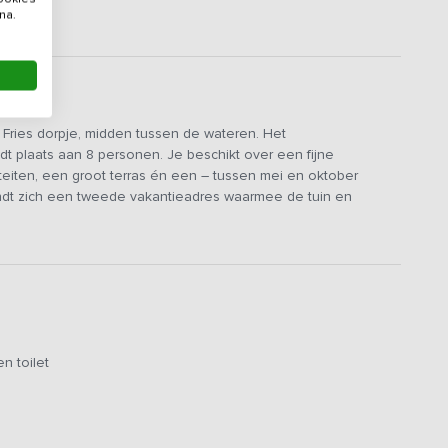
na.
n Fries dorpje, midden tussen de wateren. Het
t plaats aan 8 personen. Je beschikt over een fijne
eiten, een groot terras én een – tussen mei en oktober
dt zich een tweede vakantieadres waarmee de tuin en
e gezellig kunt samenkomen of lekker kunt tafelen. De grote
r een oven, keramisch ornuis, voldoende koelruimte en een
ank, gashaard en uitzicht op de grote tuin.
gane grond. Er zijn twee 2-persoons kamers en een 4-
n toilet
en. De slaapkamers zijn ruim opgezet, voorzien van
mer met dubbele wastafel aanwezig.
en beslaat een flink oppervlak, met verschillende zithoekjes,