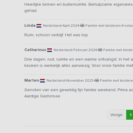
Heerlijke binnen en buitenruimte. Behulpzame eigenares
gehad.
Linda
-
-
-
-
Nederland
April 2024
Familie met kinderen
4 vol
Ruim, schoon verblijf. Het was top.
Catharinus
-
-
-
Nederland
Februari 2024
Familie met kinde
Drie dagen, rust, ruimte en een warme ontvangst. In het a
keuken is werkelijk alles aanwezig. Voor onze familie m
Marten
-
-
-
Nederland
November 2023
Familie met kinder
Genoten van een geweldig fijn familie weekend. Prima a
Aardige Gastvrouw.
Vorige
1