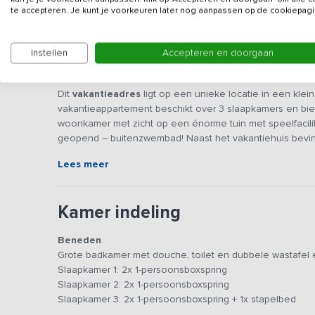
te accepteren. Je kunt je voorkeuren later nog aanpassen op de cookiepagi
Instellen
Accepteren en doorgaan
Beschrijving
Dit
vakantieadres
ligt op een unieke locatie in een klei
vakantieappartement beschikt over 3 slaapkamers en bied
woonkamer met zicht op een énorme tuin met speelfacilit
geopend – buitenzwembad! Naast het vakantiehuis bevin
zwemfaciliteiten gedeeld worden.
Lees meer
Je beschikt over een leefruimte met open keuken, waar j
keuken beschikt over alle nodige faciliteiten, waaronde
Kamer indeling
vaatwasser. De zithoek is voorzien van een fijne loungeb
Beneden
De aanwezige slaapkamers bevinden zich allen op de be
Grote badkamer met douche, toilet en dubbele wastafel e
persoons kamer, ideaal voor gezinnen met (jonge) kinder
Slaapkamer 1: 2x 1-persoonsboxspring
comfortabele bedden en er is een grote moderne badka
Slaapkamer 2: 2x 1-persoonsboxspring
Slaapkamer 3: 2x 1-persoonsboxspring + 1x stapelbed
De tuin wordt gedeeld met het naastgelegen vakantiehuis 