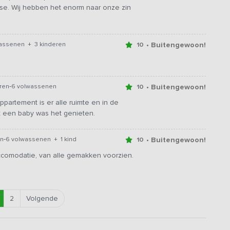
se. Wij hebben het enorm naar onze zin
• Buitengewoon!
wassenen + 3 kinderen
10
-
• Buitengewoon!
ren
6 volwassenen
10
ppartement is er alle ruimte en in de
et een baby was het genieten.
-
• Buitengewoon!
en
6 volwassenen + 1 kind
10
ccomodatie, van alle gemakken voorzien.
2
Volgende