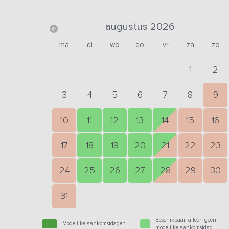
augustus 2026
ma
di
wo
do
vr
za
zo
1
2
3
4
5
6
7
8
9
10
11
12
13
14
15
16
17
18
19
20
21
22
23
24
25
26
27
28
29
30
31
Beschikbaar, alleen geen
Mogelijke aankomstdagen
mogelijke aankomstdag