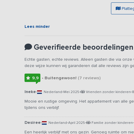
speeltoestellen, een vlonder en een uniek zwembad, dat
een baantje of neem je plaats op de ligbedden met zic
Platte
de trampolines of op het grote speelveld. Op de boerder
de grootte van het terrein beschik je - ondanks de aanwe
Lees minder
De omgeving kenmerkt zich door waterrijke gebieden, sma
accommodatie per voet en te fiets verkennen, maar ook 
geweldige locatie met vermaak voor jong én oud!
Geverifieerde beoordelingen
Echte gasten, echte reviews. Alleen gasten die via onz
deze wijze kunnen wij garanderen dat alle reviews zijn 
9,9
• Buitengewoon!
(7
reviews
)
Ineke
-
-
-
-
Nederland
Mei 2025
Vrienden zonder kinderen
8
Mooie en rustige omgeving. Het appartement van alle 
tijdens ons verblijf.
Desiree
-
-
-
-
Nederland
April 2025
Familie zonder kinderen
Een heerlijk verblijf met ons gezin. Genoeg ruimte om niet