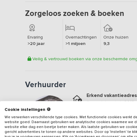
Zorgeloos zoeken & boeken
Ervaring
Overnachtingen
Onze huizen
>20 jaar
>1 miljoen
9,3
Veilig & vertrouwd boeken via onze beschermde om
Verhuurder
Erkend vakantieadres
Aangesloten sinds
2018
Cookie instellingen 🍪
Geweldige locatie
We verwerken verschillende type cookies. Met functionele cookies werkt d
Een
9.8
op basis van
69
b
website goed. Daarnaast gebruiken we analytische cookies waarmee we 
website elke dag een beetje beter maken. Als laatste gebruiken we cooki
Veilig & vertrouwd
gericht advertenties te tonen op andere websites. Door op 'Instellen' te kl
kun je je voorkeuren aanpassen. Klik op 'Accepteren en doorgaan' om alle 