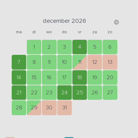
december 2026
ma
di
wo
do
vr
za
zo
1
2
3
4
5
6
7
8
9
10
11
12
13
14
15
16
17
18
19
20
21
22
23
24
25
26
27
28
29
30
31