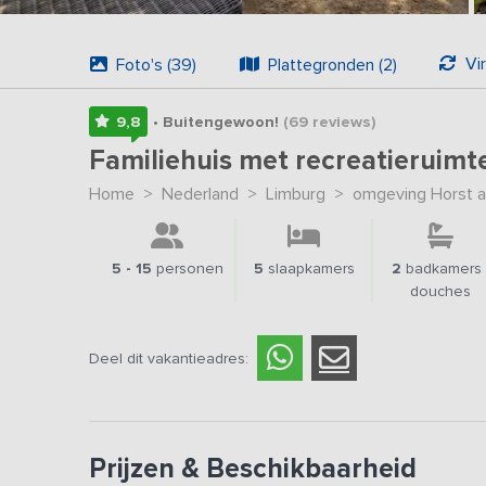
Vi
Foto's (39)
Plattegronden (2)
9,8
• Buitengewoon!
(69
reviews
)
Familiehuis met recreatieruimt
Home
>
Nederland
>
Limburg
>
omgeving Horst 
5 - 15
personen
5
slaapkamers
2
badkamers 
douches
Deel dit vakantieadres:
Prijzen & Beschikbaarheid