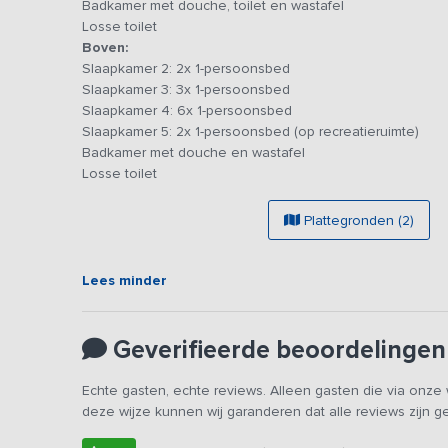
Badkamer met douche, toilet en wastafel
Maasduinen. In de buurt bevinden zich verder diverse at
Losse toilet
Overloon en een subtropisch zwemparadijs.
Boven:
Slaapkamer 2: 2x 1-persoonsbed
Slaapkamer 3: 3x 1-persoonsbed
Slaapkamer 4: 6x 1-persoonsbed
Slaapkamer 5: 2x 1-persoonsbed (op recreatieruimte)
Badkamer met douche en wastafel
Losse toilet
Plattegronden (2)
Lees minder
Geverifieerde beoordelingen
Echte gasten, echte reviews. Alleen gasten die via onz
deze wijze kunnen wij garanderen dat alle reviews zijn 