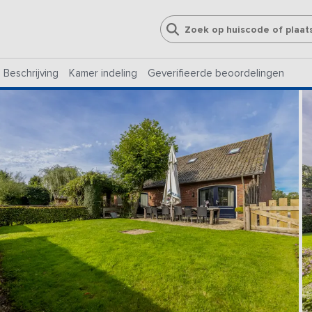
Beschrijving
Kamer indeling
Geverifieerde beoordelingen