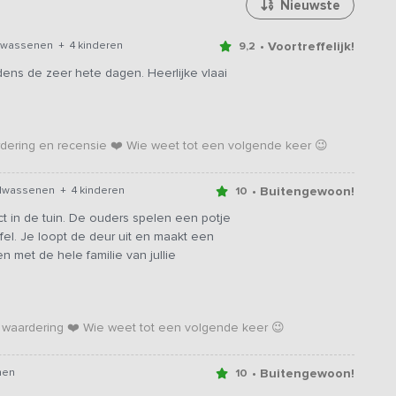
Nieuwste
• Voortreffelijk!
lwassenen + 4 kinderen
9,2
jdens de zeer hete dagen. Heerlijke vlaai
rdering en recensie ❤️ Wie weet tot een volgende keer 😉
• Buitengewoon!
lwassenen + 4 kinderen
10
t in de tuin. De ouders spelen een potje
tafel. Je loopt de deur uit en maakt een
 met de hele familie van jullie
 waardering ❤️ Wie weet tot een volgende keer 😉
• Buitengewoon!
nen
10