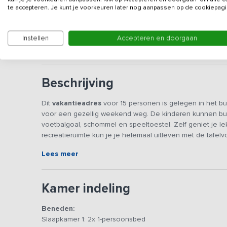
Gegevens van de verhuurd
te accepteren. Je kunt je voorkeuren later nog aanpassen op de cookiepagi
Deze accommodatie wordt niet verhuurd aan jonger
Instellen
Accepteren en doorgaan
toegestaan.
Beschrijving
Dit
vakantieadres
voor 15 personen is gelegen in het bu
voor een gezellig weekend weg. De kinderen kunnen buit
voetbalgoal, schommel en speeltoestel. Zelf geniet je le
recreatieruimte kun je je helemaal uitleven met de tafelvoe
Lees meer
De accommodatie is voorzien van een ruime L-vormige lee
ingerichte open keuken en geluidsinstallatie. De twee 
gezamenlijk te eten. Op de begane grond vind je verder
Kamer indeling
verdieping bevinden zich de andere slaapkamers, badkamer
Beneden:
De omgeving biedt volop mogelijkheden voor actieve uit
Slaapkamer 1: 2x 1-persoonsbed
door de bossen of heide behoort tot de mogelijkheden. E