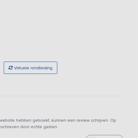
tracties zoals Toverland in Sevenum, het oorlogsmuseum in
Virtuele rondleiding
e website hebben geboekt, kunnen een review schrijven. Op
geschreven door echte gasten.