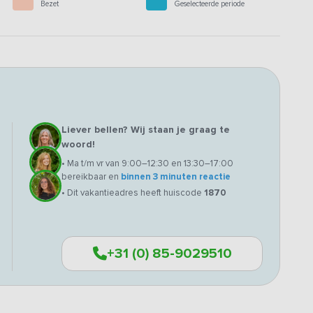
Bezet
Geselecteerde periode
Liever bellen? Wij staan je graag te
woord!
• Ma t/m vr van 9:00–12:30 en 13:30–17:00
bereikbaar en
binnen 3 minuten reactie
• Dit vakantieadres heeft huiscode
1870
+31 (0) 85-9029510