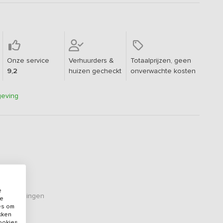
Onze service
Verhuurders &
Totaalprijzen, geen
9,2
huizen gecheckt
onverwachte kosten
geving
e
eoordelingen
de
es om
ikken
cookies