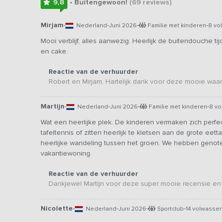
9,8
• Buitengewoon!
(69
reviews
)
Mirjam
-
-
-
-
Nederland
Juni 2026
Familie met kinderen
8 vo
Mooi verblijf, alles aanwezig. Heerlijk de buitendouche ti
en cake.
Reactie van de verhuurder
Robert en Mirjam, Hartelijk dank voor deze mooie waa
Martijn
-
-
-
-
Nederland
Juni 2026
Familie met kinderen
8 vo
Wat een heerlijke plek. De kinderen vermaken zich perfec
tafeltennis of zitten heerlijk te kletsen aan de grote eet
heerlijke wandeling tussen het groen. We hebben genoten
vakantiewoning.
Reactie van de verhuurder
Dankjewel Martijn voor deze super mooie recensie en
Nicolette
-
-
-
-
Nederland
Juni 2026
Sportclub
14 volwasse