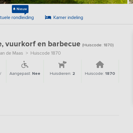
Nieuw
rtuele rondleiding
Kamer indeling
e, vuurkorf en barbecue
(Huiscode: 1870)
aan de Maas
>
Huiscode 1870
/
Aangepast:
Nee
Huisdieren:
2
Huiscode:
1870