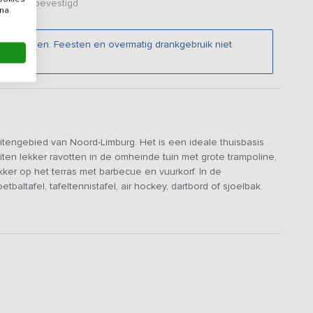
er zijn bevestigd
na.
engroepen. Feesten en overmatig drankgebruik niet
itengebied van Noord-Limburg. Het is een ideale thuisbasis
en lekker ravotten in de omheinde tuin met grote trampoline,
kker op het terras met barbecue en vuurkorf. In de
tbaltafel, tafeltennistafel, air hockey, dartbord of sjoelbak.
fruimte (80 m2) met zitgedeelte, eetgedeelte, volledig
eettafels maken het mogelijk om met de gehele groep
 een 2-persoons slaapkamer, losse toilet en badkamer. Op de
, losse toilet en recreatieruimte inclusief twee bedden.
stapjes. Fietsen en wandelen langs de maas, de rozenvelden,
rvaar de pracht van het nabij gelegen Nationaal Park De