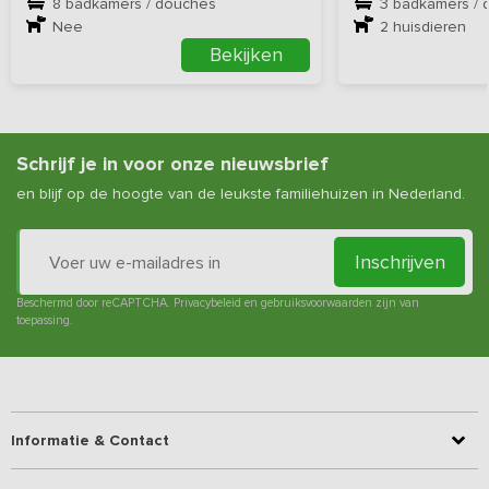
8 badkamers / douches
3 badkamers / 
Nee
2
huisdieren
Bekijken
Schrijf je in voor onze nieuwsbrief
en blijf op de hoogte van de leukste familiehuizen in Nederland.
Inschrijven
Beschermd door reCAPTCHA.
Privacybeleid
en
gebruiksvoorwaarden
zijn van
toepassing.
Informatie & Contact