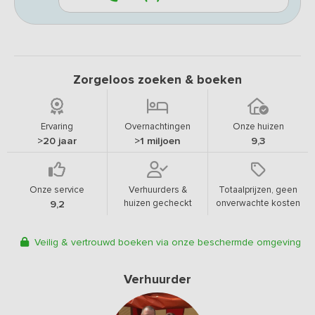
Zorgeloos zoeken & boeken
Ervaring
Overnachtingen
Onze huizen
>20 jaar
>1 miljoen
9,3
Onze service
Verhuurders &
Totaalprijzen, geen
huizen gecheckt
onverwachte kosten
9,2
Veilig & vertrouwd boeken via onze beschermde omgeving
Verhuurder