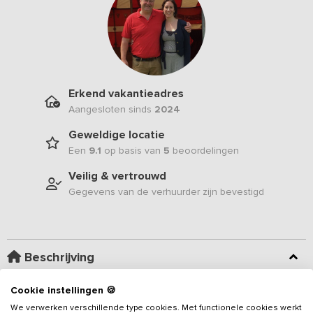
Erkend vakantieadres
Aangesloten sinds
2024
Geweldige locatie
Een
9.1
op basis van
5
beoordelingen
Veilig & vertrouwd
Gegevens van de verhuurder zijn bevestigd
Beschrijving
Cookie instellingen 🍪
Wil je genieten van een weids uitzicht en een prachtige
zonsondergang? Of je voor een zakelijke bijeenkomst in Friesland
We verwerken verschillende type cookies. Met functionele cookies werkt