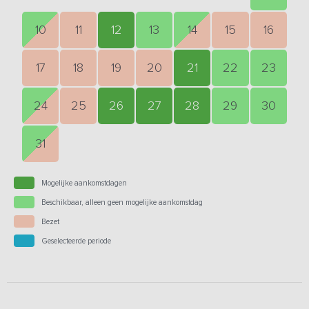
10
11
12
13
14
15
16
17
18
19
20
21
22
23
24
25
26
27
28
29
30
31
Mogelijke aankomstdagen
Beschikbaar, alleen geen mogelijke aankomstdag
Bezet
Geselecteerde periode