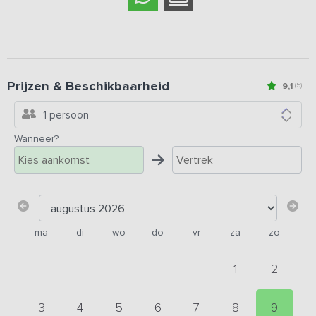
Prijzen & Beschikbaarheid
9,1
(5)
1 persoon
Wanneer?
ma
di
wo
do
vr
za
zo
1
2
3
4
5
6
7
8
9