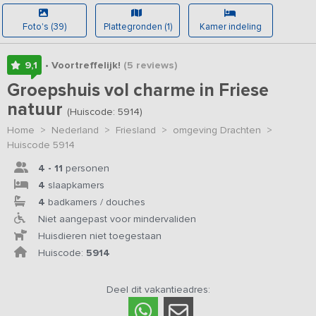
Foto's (39)
Plattegronden (1)
Kamer indeling
9,1
• Voortreffelijk!
(5
reviews
)
Groepshuis vol charme in Friese
natuur
(Huiscode: 5914)
Home
>
Nederland
>
Friesland
>
omgeving Drachten
>
Huiscode 5914
4 - 11
personen
4
slaapkamers
4
badkamers / douches
Niet aangepast voor mindervaliden
Huisdieren niet toegestaan
Huiscode:
5914
Deel dit vakantieadres: