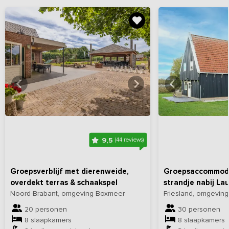
Bekijk
hier
alle foto's
Bekijk
hi
9,5
(44 reviews)
Groepsverblijf met dierenweide,
Groepsaccommoda
overdekt terras & schaakspel
strandje nabij L
Noord-Brabant, omgeving Boxmeer
Friesland, omgevin
20 personen
30 personen
8 slaapkamers
8 slaapkamers