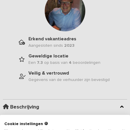
Erkend vakantieadres
Aangesloten sinds
2023
Geweldige locatie
Een
7.3
op basis van
4
beoordelingen
Veilig & vertrouwd
Gegevens van de verhuurder zijn bevestigd
Beschrijving
Net over de Belgische grens staat deze fraaie accommodatie voor
Cookie instellingen 🍪
groepen tot 53 personen. Het
vakantieadres
is uitermate geschikt