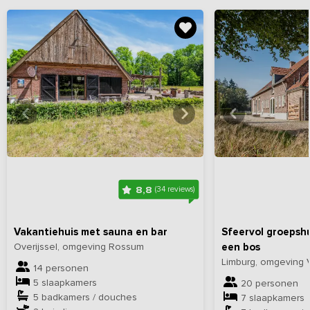
Bekijk
hier
alle foto's
Bekijk
hi
8,8
(34 reviews)
Vakantiehuis met sauna en bar
Sfeervol groepshu
Overijssel, omgeving Rossum
een bos
Limburg, omgeving 
14 personen
5 slaapkamers
20 personen
5 badkamers / douches
7 slaapkamers