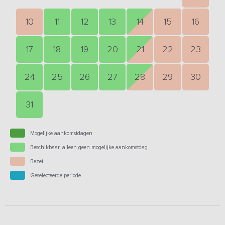
10
11
12
13
14
15
16
17
18
19
20
21
22
23
24
25
26
27
28
29
30
31
Mogelijke aankomstdagen
Beschikbaar, alleen geen mogelijke aankomstdag
Bezet
Geselecteerde periode