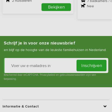
2
huisdieren
7 badkamers / 
Nee
Bekijken
Schrijf je in voor onze nieuwsbrief
en blijf op de hoogte van de leukste familiehuizen in Nederland.
Inschrijven
Beschermd door reCAPTCHA.
Privacybeleid
en
gebruiksvoorwaarden
zijn van
toepassing.
Informatie & Contact