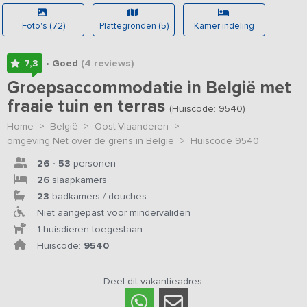
Foto's (72)
Plattegronden (5)
Kamer indeling
7,3
• Goed
(4
reviews
)
Groepsaccommodatie in België met
fraaie tuin en terras
(Huiscode: 9540)
Home
>
België
>
Oost-Vlaanderen
>
omgeving Net over de grens in Belgie
>
Huiscode 9540
26 - 53
personen
26
slaapkamers
23
badkamers / douches
Niet aangepast voor mindervaliden
1 huisdieren toegestaan
Huiscode:
9540
Deel dit vakantieadres: