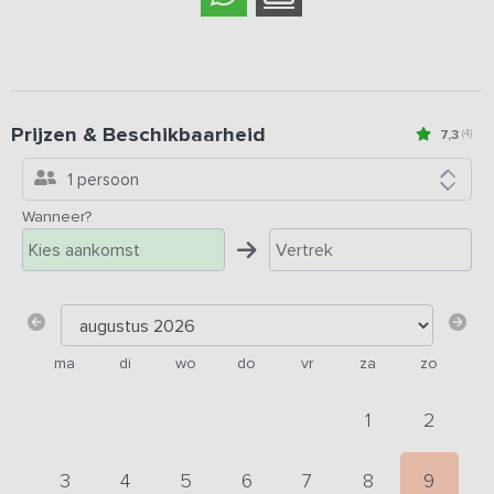
Prijzen & Beschikbaarheid
7,3
(4)
1 persoon
Wanneer?
ma
di
wo
do
vr
za
zo
1
2
3
4
5
6
7
8
9