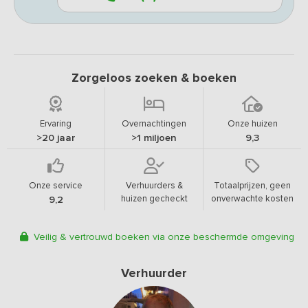
Zorgeloos zoeken & boeken
Ervaring
Overnachtingen
Onze huizen
>20 jaar
>1 miljoen
9,3
Onze service
Verhuurders &
Totaalprijzen, geen
huizen gecheckt
onverwachte kosten
9,2
Veilig & vertrouwd boeken via onze beschermde omgeving
Verhuurder