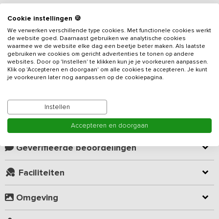
Cookie instellingen 🍪
Beschrijving
We verwerken verschillende type cookies. Met functionele cookies werkt
de website goed. Daarnaast gebruiken we analytische cookies
Midden op het bosrijke Sallandse platteland tref je dit
waarmee we de website elke dag een beetje beter maken. Als laatste
vakantieadres
voor 25 personen, voorzien van 7 slaapkamers. Je
gebruiken we cookies om gericht advertenties te tonen op andere
websites. Door op 'Instellen' te klikken kun je je voorkeuren aanpassen.
verblijft exclusief met je eigen groep op het hectare grote eigen
Klik op 'Accepteren en doorgaan' om alle cookies te accepteren. Je kunt
terrein. Je beschikt over een groot grasveld voor volleybal en
je voorkeuren later nog aanpassen op de cookiepagina.
voetbal. Voor de kinderen zijn er een skelters en driewielers
Lees meer
aanwezig. De halfopen kapschuur (16 x 10 m) maakt het mogelijk
om onder alle weersomstandigheden beschut activiteiten te
Instellen
organiseren.
Kamer indeling
Accepteren en doorgaan
Je beschikt over een woonkamer en een ruime woonkeuken met
goede voorzieningen, zoals een dubbele vaatwasser en een
Geverifieerde beoordelingen
dubbele koelkast. Verder zijn er beneden twee slaapkamers (met
ook een enkel hoog-laagbed) en een ruime badkamer. De
Faciliteiten
accommodatie is op de begane grond geheel drempelloos en
vriendelijk voor mindervaliden. Boven zijn vijf slaapkamers, een
Omgeving
ruime badkamer, een apart toilet en een ruime overloop naar een
terrasbalkon. De accommodatie heeft daarnaast ook een gesloten
multifunctionele ruimte met tafeltennistafel, voetbaltafel en