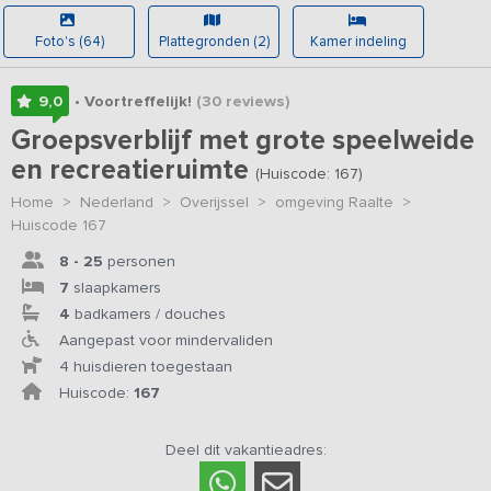
Foto's (64)
Plattegronden (2)
Kamer indeling
9,0
• Voortreffelijk!
(30
reviews
)
Groepsverblijf met grote speelweide
en recreatieruimte
(Huiscode: 167)
Home
>
Nederland
>
Overijssel
>
omgeving Raalte
>
Huiscode 167
8 - 25
personen
7
slaapkamers
4
badkamers / douches
Aangepast voor mindervaliden
4 huisdieren toegestaan
Huiscode:
167
Deel dit vakantieadres: