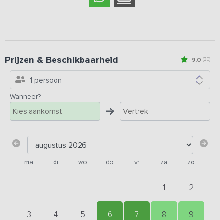
Prijzen & Beschikbaarheid
9,0
(30)
1 persoon
Wanneer?
ma
di
wo
do
vr
za
zo
1
2
3
4
5
6
7
8
9