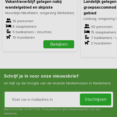
Vakantieverblijf gelegen nabij
Landelijk gelegen
wandelgebied en skipiste
groepsaccommodat
Noordrijn-Westfalen, omgeving Winterberg
gebied
Limburg, omgeving 
16 personen
8 slaapkamers
30 personen
5 badkamers / douches
15 slaapkamers
10
huisdieren
7 badkamers / 
2
huisdieren
Bekijken
Schrijf je in voor onze nieuwsbrief
en blijf op de hoogte van de leukste familiehuizen in Nederland.
Inschrijven
Beschermd door reCAPTCHA.
Privacybeleid
en
gebruiksvoorwaarden
zijn van
toepassing.