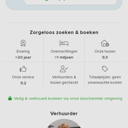
Zorgeloos zoeken & boeken
Ervaring
Overnachtingen
Onze huizen
>20 jaar
>1 miljoen
9,3
Onze service
Verhuurders &
Totaalprijzen, geen
huizen gecheckt
onverwachte kosten
9,2
Veilig & vertrouwd boeken via onze beschermde omgeving
Verhuurder