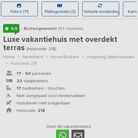
Foto's (71)
Plattegronden (3)
Virtuele rondleiding
Kamer
9,5
• Buitengewoon!
(51
reviews
)
Luxe vakantiehuis met overdekt
terras
(Huiscode: 218)
Home
>
Nederland
>
Noord-Brabant
>
omgeving Valkenswaard
>
Huiscode 218
17 - 50
personen
23
slaapkamers
17
badkamers / douches
Niet aangepast voor mindervaliden
Huisdieren niet toegestaan
Huiscode:
218
Deel dit vakantieadres: