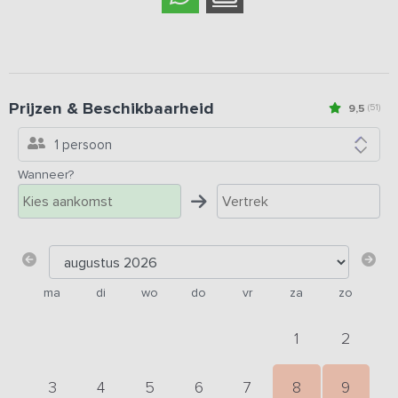
Prijzen & Beschikbaarheid
9,5
(51)
1 persoon
Wanneer?
ma
di
wo
do
vr
za
zo
1
2
3
4
5
6
7
8
9