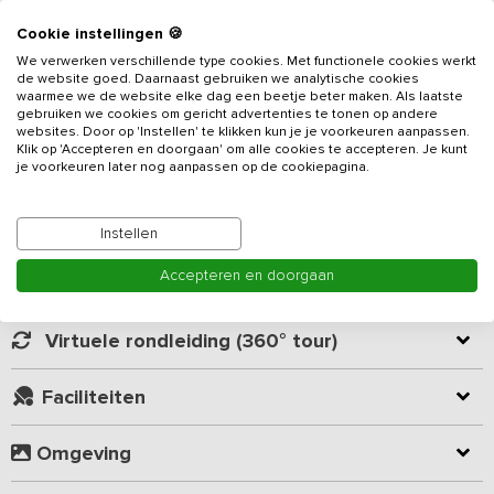
Cookie instellingen 🍪
Gelegen nabij de Belgische grens vind je deze nieuwe luxe
We verwerken verschillende type cookies. Met functionele cookies werkt
familie-accommodatie voorzien van 23 slaapkamers en 17
de website goed. Daarnaast gebruiken we analytische cookies
badkamers. Het
vakantieadres
bestaat uit 2 inpandig
waarmee we de website elke dag een beetje beter maken. Als laatste
gebruiken we cookies om gericht advertenties te tonen op andere
geschakelde accommodaties (voor 19 en 31 personen). Hierdoor
websites. Door op 'Instellen' te klikken kun je je voorkeuren aanpassen.
beschik je over twee verblijfsruimtes (op de begane grond en op
Klik op 'Accepteren en doorgaan' om alle cookies te accepteren. Je kunt
Lees meer
de eerste verdieping) met zithoek, eettafel en kookeiland. Beide
je voorkeuren later nog aanpassen op de cookiepagina.
keukens zijn van alle gemakken voorzien zoals inductie
kookplaten, combimagnetron, vaatwasser, koelkast, vriezer en
Kamer indeling
Instellen
koffiezetapparaat. Vanuit de verblijfsruimte op de begane grond
loop je zo de heerlijke tuin met overdekt terras in.
Accepteren en doorgaan
Geverifieerde beoordelingen
De 23 slaapkamers en 17 badkamers zijn verdeeld over de eerste
verdieping en het souterrain (met natuurlijk daglicht, zie
Virtuele rondleiding (360° tour)
plattegrond). Alle slaapkamers zijn voorzien van luxe 1-persoons
Auping boxspring bedden. De badkamers beschikken over een
Faciliteiten
inloopdouche, toilet en wastafel. Voor mindervaliden is er een
slaapkamer met aangepaste badkamer. Overal is vloerverwarming
aangelegd. Het linnenpakket inclusief hand- en theedoeken wordt
Omgeving
voor je verzorgd en bij aankomst zijn de bedden opgemaakt.