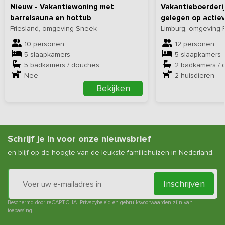
Nieuw - Vakantiewoning met
Vakantieboerderij
barrelsauna en hottub
gelegen op actiev
Friesland, omgeving Sneek
Limburg, omgeving
10 personen
12 personen
5 slaapkamers
5 slaapkamers
5 badkamers / douches
2 badkamers / 
Nee
2
huisdieren
Bekijken
Schrijf je in voor onze nieuwsbrief
en blijf op de hoogte van de leukste familiehuizen in Nederland.
Inschrijven
Beschermd door reCAPTCHA.
Privacybeleid
en
gebruiksvoorwaarden
zijn van
toepassing.