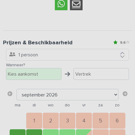
Prijzen & Beschikbaarheid
9,6
(1)
1 persoon
Wanneer?
ma
di
wo
do
vr
za
zo
1
2
3
4
5
6