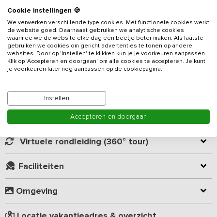
Cookie instellingen 🍪
Op 3.5 km van het strand en de duinen vind je deze zeer
We verwerken verschillende type cookies. Met functionele cookies werkt
exclusieve locatie voor 15 tot 40 personen bestaande uit 3
de website goed. Daarnaast gebruiken we analytische cookies
gebouwen / accommodaties met in totaal
23 slaapkamers en 11
waarmee we de website elke dag een beetje beter maken. Als laatste
badkamers.
Deze luxe accommodatie is een echte toplocatie
gebruiken we cookies om gericht advertenties te tonen op andere
websites. Door op 'Instellen' te klikken kun je je voorkeuren aanpassen.
voor een meerdaagse training, brainstormsessie of
Klik op 'Accepteren en doorgaan' om alle cookies te accepteren. Je kunt
Lees meer
managementteam bijeenkomst. Alle drie accommodaties zijn
je voorkeuren later nog aanpassen op de cookiepagina.
volledig ingericht met woon - vergaderruimte, keuken en
slaapkamers. Het grote voordeel van deze locatie is dat
Kamer indeling
je beschikt over drie woon- vergaderruimtes.
Instellen
Goed om te vermelden:
Geverifieerde beoordelingen
Accepteren en doorgaan
- Voor zakelijke groepen is de accommodatie van november t/m
april door de weeks te huur vanaf 1 nacht. Vanaf mei t/m okober is
Virtuele rondleiding (360° tour)
de accommodatie alleen voor een midweek ma-vr te huur. U kunt
uiteraard korter blijven, maar u betaalt dan de standaard midweek
Faciliteiten
prijs.
- Op maandag is de aankomsttijd standaard 12:00 uur en kunt u
direct gebruik maken van de woon-vergader ruimte beneden. De
Omgeving
slaapkamers zijn - in verband met de schoonmaak - beschikbaar
vanaf 15:00 uur.
Locatie vakantieadres & overzicht
- Bij aankomst op dinsdag, woensdag of donderdag kunt u vanaf