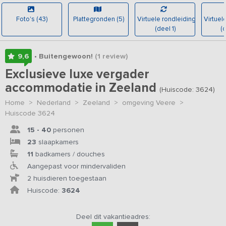
Foto's (43)
Plattegronden (5)
Virtuele rondleiding
Virtuel
(deel 1)
(d
9,6
• Buitengewoon!
(1
review
)
Exclusieve luxe vergader
accommodatie in Zeeland
(Huiscode: 3624)
Home
>
Nederland
>
Zeeland
>
omgeving Veere
>
Huiscode 3624
15 - 40
personen
23
slaapkamers
11
badkamers / douches
Aangepast voor mindervaliden
2 huisdieren toegestaan
Huiscode:
3624
Deel dit vakantieadres: