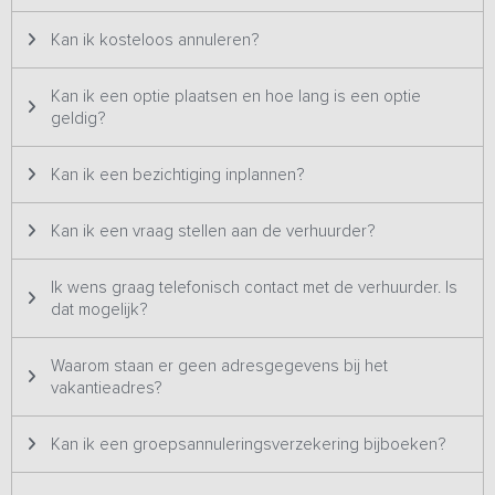
getoonde prijzen zijn t/m 36 personen. De pipowagen moet je
tijdens het boekingsproces zelf bijboeken.
Kan ik kosteloos annuleren?
Het is niet toegestaan om eigen muziekboxen of
Kan ik een optie plaatsen en hoe lang is een optie
geluidsinstallaties mee te nemen, in de speelschuur is een
JBL-
geldig?
box aanwezig.
Kan ik een bezichtiging inplannen?
Vind jij het leuk om met de hele groep pizza's te maken? Boek dan
het pizza arrangement erbij en ga samen met de boer pizza's
bakken in de pizza oven in de speelschuur.
Kan ik een vraag stellen aan de verhuurder?
Ik wens graag telefonisch contact met de verhuurder. Is
dat mogelijk?
Waarom staan er geen adresgegevens bij het
vakantieadres?
Kan ik een groepsannuleringsverzekering bijboeken?