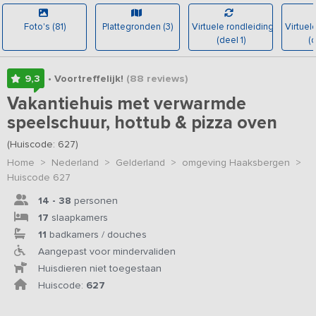
Foto's (81)
Plattegronden (3)
Virtuele rondleiding
Virtuel
(deel 1)
(d
9,3
• Voortreffelijk!
(88
reviews
)
Vakantiehuis met verwarmde
speelschuur, hottub & pizza oven
(Huiscode: 627)
Home
>
Nederland
>
Gelderland
>
omgeving Haaksbergen
>
Huiscode 627
14 - 38
personen
17
slaapkamers
11
badkamers / douches
Aangepast voor mindervaliden
Huisdieren niet toegestaan
Huiscode:
627