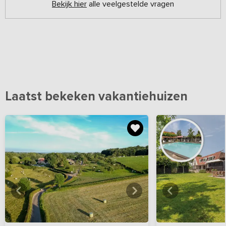
Bekijk hier
alle veelgestelde vragen
Laatst bekeken vakantiehuizen
Bekijk
hier
alle foto's
Bekijk
hi