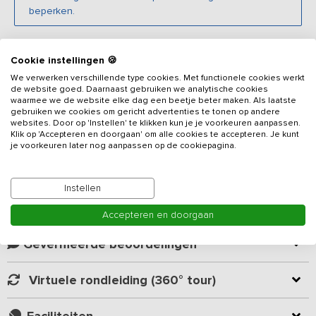
beperken.
Beschrijving
Cookie instellingen 🍪
We verwerken verschillende type cookies. Met functionele cookies werkt
de website goed. Daarnaast gebruiken we analytische cookies
Dit
vakantieadres
, gelegen op een groot erf, midden in de
waarmee we de website elke dag een beetje beter maken. Als laatste
Achterhoek is in totaal voorzien van 17 slaapkamers (waarvan 3
gebruiken we cookies om gericht advertenties te tonen op andere
websites. Door op 'Instellen' te klikken kun je je voorkeuren aanpassen.
bedstedes) en 11 badkamers. De accommodatie bestaat uit een
Klik op 'Accepteren en doorgaan' om alle cookies te accepteren. Je kunt
hoofdgebouw, het voorhuis en een bijgebouw die samen geschikt
je voorkeuren later nog aanpassen op de cookiepagina.
zijn voor 36 personen. Het hoofdgebouw en voorhuis zijn intern
Lees meer
geschakeld. De ligging, vlak naast een actieve boerderij met
koeien en kalveren, midden tussen de weilanden, maakt een
Instellen
verblijf in dit vakantiehuis tot een typisch Hollandse vakantie.
Kamer indeling
Accepteren en doorgaan
De grote gezamenlijke ruimte in het hoofdgebouw biedt
voldoende plek aan het hele gezelschap. Voor de kinderen is er
Geverifieerde beoordelingen
een speelhoek aanwezig. Er staan verschillende grote eettafels
waaraan gedineerd kan worden. De keukens in het hoofdgebouw
Virtuele rondleiding (360° tour)
en het voorhuis zijn van alle gemakken voorzien: vaatwasser,
koelkast, magnetron en een inductiefornuis met oven.