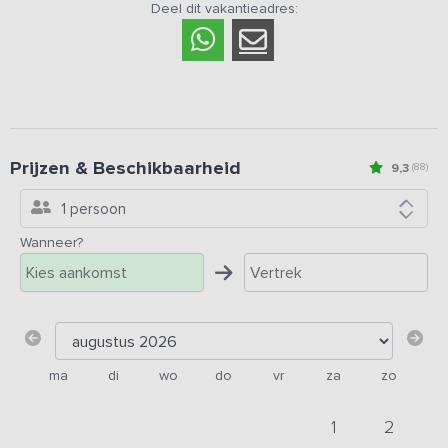
Deel dit vakantieadres:
Prijzen & Beschikbaarheid
9,3
(88)
1 persoon
Wanneer?
ma
di
wo
do
vr
za
zo
1
2