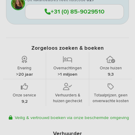
• Dit vakantieadres heeft huiscode
627
+31 (0) 85-9029510
Zorgeloos zoeken & boeken
Ervaring
Overnachtingen
Onze huizen
>20 jaar
>1 miljoen
9,3
Onze service
Verhuurders &
Totaalprijzen, geen
huizen gecheckt
onverwachte kosten
9,2
Veilig & vertrouwd boeken via onze beschermde omgeving
Verhuurder