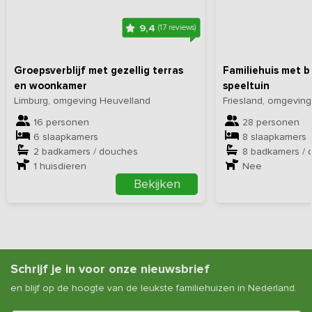
9,4
(17 reviews)
Groepsverblijf met gezellig terras
Familiehuis met 
en woonkamer
speeltuin
Limburg, omgeving Heuvelland
Friesland, omgevin
16 personen
28 personen
6 slaapkamers
8 slaapkamers
2 badkamers / douches
8 badkamers / 
1
huisdieren
Nee
Bekijken
Schrijf je in voor onze nieuwsbrief
en blijf op de hoogte van de leukste familiehuizen in Nederland.