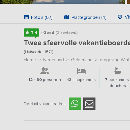
Foto's (67)
Plattegronden (4)
7,4
• Goed
(2
reviews
)
Twee sfeervolle vakantieboerde
(Huiscode: 1571)
Home
>
Nederland
>
Gelderland
>
omgeving Wint
12 - 30
personen
12
slaapkamers
7
badkamers 
douches
Deel dit vakantieadres: