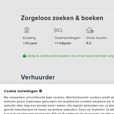
Zorgeloos zoeken & boeken
Ervaring
Overnachtingen
Onze huizen
>20 jaar
>1 miljoen
9,3
Veilig & vertrouwd boeken via onze beschermde om
Verhuurder
Erkend vakantieadres
Cookie instellingen 🍪
Aangesloten sinds
2018
We verwerken verschillende type cookies. Met functionele cookies werkt d
Geweldige locatie
website goed. Daarnaast gebruiken we analytische cookies waarmee we 
website elke dag een beetje beter maken. Als laatste gebruiken we cooki
Een
7.4
op basis van
2
be
gericht advertenties te tonen op andere websites. Door op 'Instellen' te kl
kun je je voorkeuren aanpassen. Klik op 'Accepteren en doorgaan' om alle 