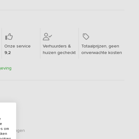
Onze service
Verhuurders &
Totaalprijzen, geen
9,2
huizen gecheckt
onverwachte kosten
geving
e
de
es om
oordelingen
ikken
cookies