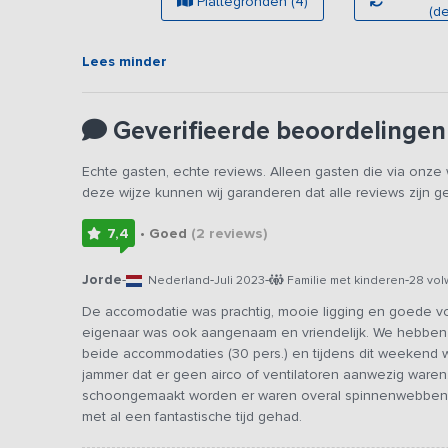
Plattegronden (4)
(de
vakantieadres lopen? Bekijk dan de
360° tour
van dit
U beschikt over 5 slaapkamers en 2 badkamers. De grot
Lees minder
gedeelte met whirlpool en stortdouche. Een mooie hout
Ook aan de kinderen is gedacht. Er is een verwarmde spe
Geverifieerde beoordelingen
uurtjes speelplezier. Buiten is alle ruimte om te spelen. 
skelters aanwezig.
Echte gasten, echte reviews. Alleen gasten die via onz
deze wijze kunnen wij garanderen dat alle reviews zijn 
Vlakbij ligt een prachtig 5-sterren vakantiepark. U kunt 
vakantiepark. Van een sauna, uitgebreid animatieteam in
7,4
• Goed
(2
reviews
)
klootschieten, pleeborstel gooien, tennissen, fiets en sk
steenworp afstand tot een pannenkoeken- en a-la-carte re
Jorde
-
-
-
-
Nederland
Juli 2023
Familie met kinderen
28 vol
croissanterie met ontbijtmogelijkheid.
De accomodatie was prachtig, mooie ligging en goede v
eigenaar was ook aangenaam en vriendelijk. We hebbe
beide accommodaties (30 pers.) en tijdens dit weekend 
jammer dat er geen airco of ventilatoren aanwezig waren.
schoongemaakt worden er waren overal spinnenwebben en
met al een fantastische tijd gehad.