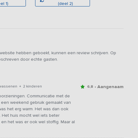
el 1)
(deel 2)
 vakantieadres!
e badkamer beneden is voorzien van een extra wellness
en sauna maakt deze luxe ruimte compleet.
elschuur met poolbiljart en voetbaltafel, goed voor vele
Zo is er een grote trampoline, een voetbalveldje en zijn er
e website hebben geboekt, kunnen een review schrijven. Op
geschreven door echte gasten.
gratis gebruik maken van het binnen- en buitenzwembad van dit
 het hoogseizoen, grote zandspeeltuin, bowling, kanoverhuur,
elterverhuur, dierentuin en 30 hectare recreatieplas op een
staurant, cafetaria, een gezellige bar, supermarkt én een
• Aangenaam
wassenen + 2 kinderen
6,8
oorzieningen. Communicatie met de
n een weekend gebruik gemaakt van
was het erg warm. Het was dan ook
 Het huis mocht wel iets beter
 het was er ook wel stoffig. Maar al