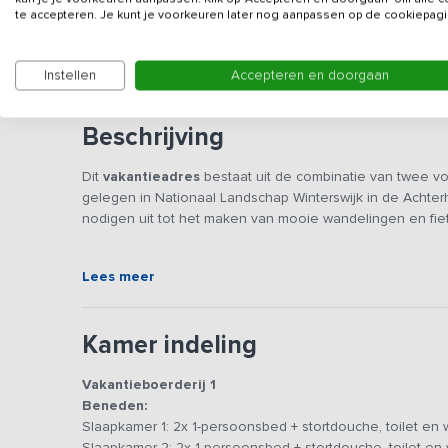
Veilig & vertrouwd
te accepteren. Je kunt je voorkeuren later nog aanpassen op de cookiepagi
Gegevens van de verhuurd
Instellen
Accepteren en doorgaan
Beschrijving
Dit
vakantieadres
bestaat uit de combinatie van twee v
gelegen in Nationaal Landschap Winterswijk in de Achte
nodigen uit tot het maken van mooie wandelingen en fie
Beide vakantieboerderijen zijn hemelsbreed op 350m (v
Lees meer
vakantieboerderijen te huren kunt u er met groepen tot 3
slaapkamers. De grootste vakantieboerderij beschikt ov
personen gezamenlijk kunt eten
.
Kamer indeling
Vakantieboerderij 1: 20 personen met 7 slaapkamers
Vakantieboerderij 1
De vakantieboerderij beschikt over een grote woonkamer 
Beneden:
woonkeuken is voorzien van 5-pits inductiekookplaat, 2
Slaapkamer 1: 2x 1-persoonsbed + stortdouche, toilet en 
de woonkamer laten zien hoe de constructie van de vakan
Slaapkamer 2: 2x 1-persoonsbed + stortdouche, toilet en 