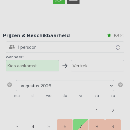
Prijzen & Beschikbaarheid
9,4
(21)
1 persoon
Wanneer?
ma
di
wo
do
vr
za
zo
1
2
3
4
5
6
7
8
9