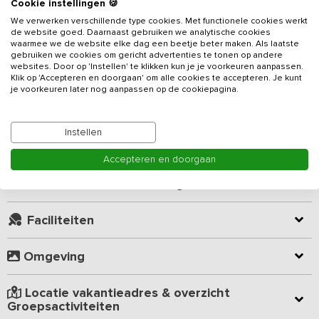
Cookie instellingen 🍪
We verwerken verschillende type cookies. Met functionele cookies werkt
Gelegen in een fraaie bosrijke omgeving vindt u deze prachtig
de website goed. Daarnaast gebruiken we analytische cookies
waarmee we de website elke dag een beetje beter maken. Als laatste
gerestaureerde schuur. Dit
vakantieadres
is geschikt voor 22
gebruiken we cookies om gericht advertenties te tonen op andere
personen en voorzien van 6 slaapkamers en 6 badkamers,
websites. Door op 'Instellen' te klikken kun je je voorkeuren aanpassen.
waarvan twee badkamers aangepast voor mensen met een
Klik op 'Accepteren en doorgaan' om alle cookies te accepteren. Je kunt
je voorkeuren later nog aanpassen op de cookiepagina.
beperking. Één slaapkamer is voorzien van hoog/laagbedden.
Lees meer
De accommodatie heeft een woonkamer met openhaard en bar,
Instellen
eetkamer, keuken, grote hal en 2 toiletten. De keuken is voorzien
Kamer indeling
van een 6-pits fornuis met twee ovens, koelkast met vriezer,
Accepteren en doorgaan
professionele, vaatwasser, combi-magnetron, waterkoker, dubbel
koffiezetapparaat, wasmachine en droger.
Geverifieerde beoordelingen
Daarnaast beschik je over een relaxkamer met infrarood sauna.
Faciliteiten
Het terras met ligstoelen, picknickbank en loungeset bevindt zich
op het zuiden. Voor de kinderen staan trapskelters klaar. Ook
Omgeving
kunnen ze spelen met zand en water of lekker schommelen. Het
uitzicht is prachtig en vanuit de woning wandelt u zo het bos in.
Locatie vakantieadres & overzicht
In combinatie met onze 12-persoons vakantiewoning, zijn er
Groepsactiviteiten
overnachtingsplaatsen voor 34 personen. Zie Vakantieadres: 2196