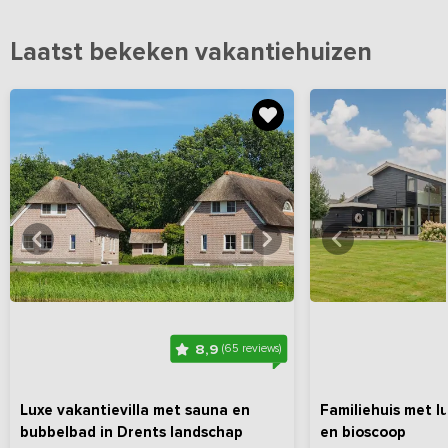
Laatst bekeken vakantiehuizen
Bekijk
hier
alle foto's
Bekijk
hi
8,9
(65 reviews)
Luxe vakantievilla met sauna en
Familiehuis met l
bubbelbad in Drents landschap
en bioscoop