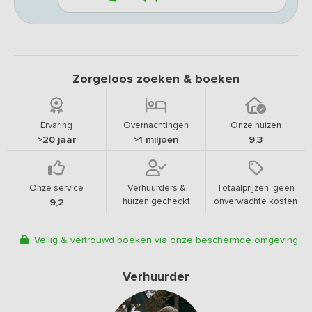
Zorgeloos zoeken & boeken
Ervaring
Overnachtingen
Onze huizen
>20 jaar
>1 miljoen
9,3
Onze service
Verhuurders &
Totaalprijzen, geen
huizen gecheckt
onverwachte kosten
9,2
Veilig & vertrouwd boeken via onze beschermde omgeving
Verhuurder