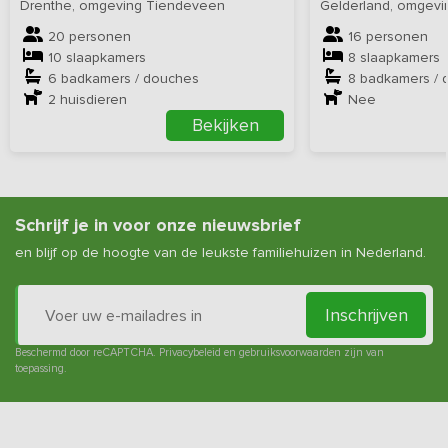
Drenthe, omgeving Tiendeveen
Gelderland, omgevi
20 personen
16 personen
10 slaapkamers
8 slaapkamers
6 badkamers / douches
8 badkamers / 
2
huisdieren
Nee
Bekijken
Schrijf je in voor onze nieuwsbrief
en blijf op de hoogte van de leukste familiehuizen in Nederland.
Inschrijven
Beschermd door reCAPTCHA.
Privacybeleid
en
gebruiksvoorwaarden
zijn van
toepassing.