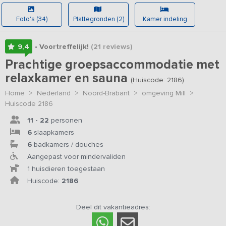
Foto's (34)
Plattegronden (2)
Kamer indeling
9,4
• Voortreffelijk!
(21
reviews
)
Prachtige groepsaccommodatie met
relaxkamer en sauna
(Huiscode: 2186)
Home
>
Nederland
>
Noord-Brabant
>
omgeving Mill
>
Huiscode 2186
11 - 22
personen
6
slaapkamers
6
badkamers / douches
Aangepast voor mindervaliden
1 huisdieren toegestaan
Huiscode:
2186
Deel dit vakantieadres: