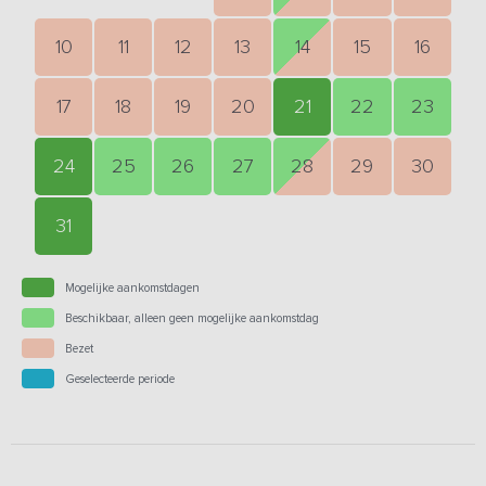
10
11
12
13
14
15
16
17
18
19
20
21
22
23
24
25
26
27
28
29
30
31
Mogelijke aankomstdagen
Beschikbaar, alleen geen mogelijke aankomstdag
Bezet
Geselecteerde periode